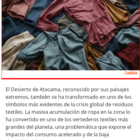
Sostenibilidad
soy
chile
soy
arica
soy
iquique
soy
calama
Cedida
soy
antofagasta
El Desierto de Atacama, reconocido por sus paisajes
soy
copiapó
extremos, también se ha transformado en uno de los
símbolos más evidentes de la crisis global de residuos
soy
valparaíso
textiles. La masiva acumulación de ropa en la zona lo
ha convertido en uno de los vertederos textiles más
soy
quillota
grandes del planeta, una problemática que expone el
impacto del consumo acelerado y de la baja