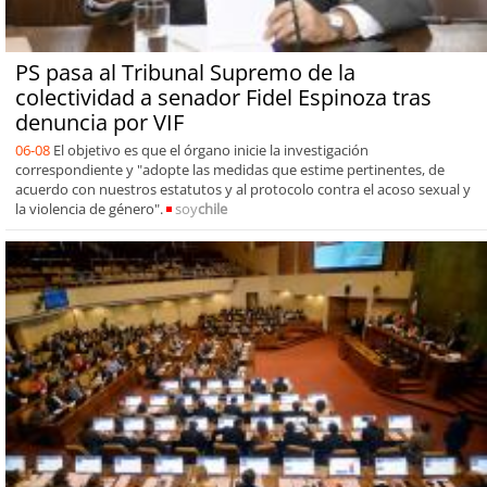
PS pasa al Tribunal Supremo de la
colectividad a senador Fidel Espinoza tras
denuncia por VIF
06-08
El objetivo es que el órgano inicie la investigación
correspondiente y "adopte las medidas que estime pertinentes, de
acuerdo con nuestros estatutos y al protocolo contra el acoso sexual y
la violencia de género".
soy
chile