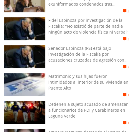
exuniformados condenados tras
estallido social
3
Fidel Espinoza por investigación de la
Fiscalía: "No existió de parte de nadie
ningún acto de violencia física ni verbal"
3
Senador Espinoza (PS) está bajo
investigación de la Fiscalía por
acusaciones cruzadas de agresión con
su pareja
2
Matrimonio y sus hijas fueron
intimidados al interior de su vivienda en
Puente Alto
1
Detienen a sujeto acusado de amenazar
a funcionarios de PDI y Carabineros en
Laguna Verde
1