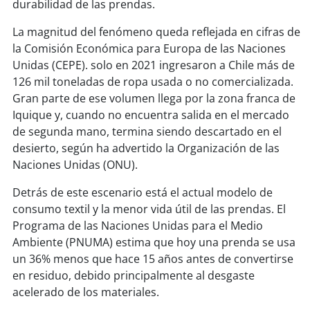
soy
sanantonio
durabilidad de las prendas.
La magnitud del fenómeno queda reflejada en cifras de
soy
chillán
la Comisión Económica para Europa de las Naciones
Unidas (CEPE). solo en 2021 ingresaron a Chile más de
soy
sancarlos
126 mil toneladas de ropa usada o no comercializada.
Gran parte de ese volumen llega por la zona franca de
soy
talcahuano
Iquique y, cuando no encuentra salida en el mercado
de segunda mano, termina siendo descartado en el
soy
concepción
desierto, según ha advertido la Organización de las
Naciones Unidas (ONU).
soy
coronel
Detrás de este escenario está el actual modelo de
soy
arauco
consumo textil y la menor vida útil de las prendas. El
Programa de las Naciones Unidas para el Medio
soy
temuco
Ambiente (PNUMA) estima que hoy una prenda se usa
un 36% menos que hace 15 años antes de convertirse
soy
valdivia
en residuo, debido principalmente al desgaste
acelerado de los materiales.
soy
osorno