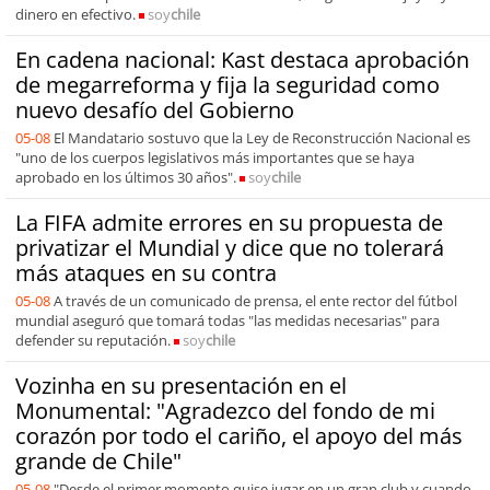
dinero en efectivo.
soy
chile
En cadena nacional: Kast destaca aprobación
de megarreforma y fija la seguridad como
nuevo desafío del Gobierno
05-08
El Mandatario sostuvo que la Ley de Reconstrucción Nacional es
"uno de los cuerpos legislativos más importantes que se haya
aprobado en los últimos 30 años".
soy
chile
La FIFA admite errores en su propuesta de
privatizar el Mundial y dice que no tolerará
más ataques en su contra
05-08
A través de un comunicado de prensa, el ente rector del fútbol
mundial aseguró que tomará todas "las medidas necesarias" para
defender su reputación.
soy
chile
Vozinha en su presentación en el
Monumental: "Agradezco del fondo de mi
corazón por todo el cariño, el apoyo del más
grande de Chile"
05-08
"Desde el primer momento quise jugar en un gran club y cuando