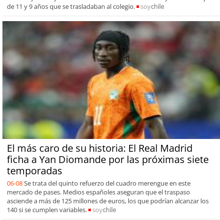
de 11 y 9 años que se trasladaban al colegio.
soy
chile
El más caro de su historia: El Real Madrid
ficha a Yan Diomande por las próximas siete
temporadas
06-08
Se trata del quinto refuerzo del cuadro merengue en este
mercado de pases. Medios españoles aseguran que el traspaso
asciende a más de 125 millones de euros, los que podrían alcanzar los
140 si se cumplen variables.
soy
chile