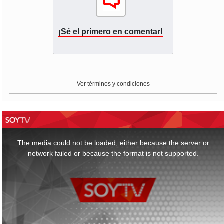
¡Sé el primero en comentar!
Ver términos y condiciones
This
is
a
The media could not be loaded, either because the server or
modal
window.
network failed or because the format is not supported.