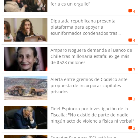
feria es un orgullo”
4
Diputada republicana presenta
plataforma para apoyar a
exuniformados condenados tras
estallido social
4
Amparo Noguera demanda al Banco de
Chile tras millonaria estafa: exige más
de $528 millones
3
Alerta entre gremios de Codelco ante
propuesta de incorporar capitales
privados
3
Fidel Espinoza por investigación de la
Fiscalía: "No existió de parte de nadie
ningún acto de violencia física ni verbal"
3
Senador Espinoza (PS) está bajo