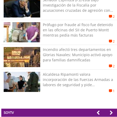
investigación de la Fiscalía por
acusaciones cruzadas de agresión con
su pareja
2
Prófugo por fraude al fisco fue detenido
en las oficinas del SII de Puerto Montt
mientras pedía más facturas
2
Incendio afectó tres departamentos en
Glorias Navales: Municipio activó apoyo
para familias damnificadas
2
Alcaldesa Ripamonti valora
incorporación de las Fuerzas Armadas a
labores de seguridad y pide
“responsabilidad política”
1
SOYTV