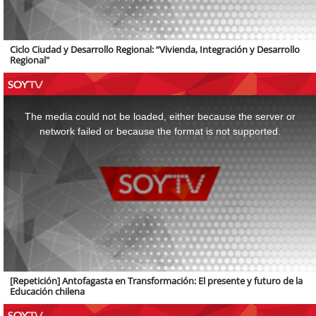
Ciclo Ciudad y Desarrollo Regional: “Vivienda, Integración y Desarrollo
Regional"
This
is
a
The media could not be loaded, either because the server or
modal
window.
network failed or because the format is not supported.
[Repetición] Antofagasta en Transformación: El presente y futuro de la
Educación chilena