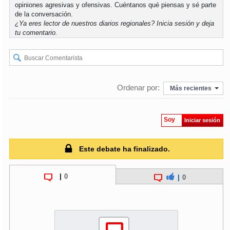
opiniones agresivas y ofensivas. Cuéntanos qué piensas y sé parte
de la conversación.
soy
puertomontt
¿Ya eres lector de nuestros diarios regionales?
Inicia sesión
y deja
tu comentario.
soy
chiloé
Ordenar por:
Más recientes
Soy
Iniciar sesión
Este debate ha finalizado.
|
0
|
0