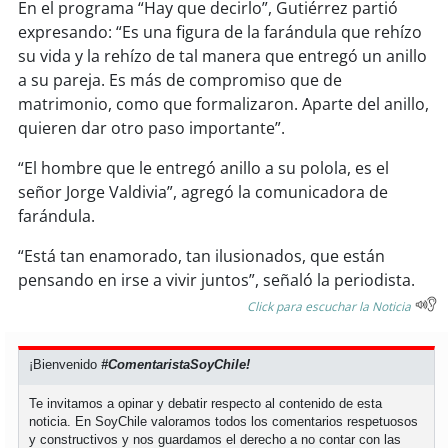
soy
sanantonio
En el programa “Hay que decirlo”, Gutiérrez partió
expresando: “Es una figura de la farándula que rehízo
soy
chillán
su vida y la rehízo de tal manera que entregó un anillo
a su pareja. Es más de compromiso que de
soy
sancarlos
matrimonio, como que formalizaron. Aparte del anillo,
quieren dar otro paso importante”.
soy
talcahuano
“El hombre que le entregó anillo a su polola, es el
señor Jorge Valdivia”, agregó la comunicadora de
soy
concepción
farándula.
soy
coronel
“Está tan enamorado, tan ilusionados, que están
pensando en irse a vivir juntos”, señaló la periodista.
soy
arauco
Click para escuchar la Noticia
soy
temuco
¡Bienvenido
#ComentaristaSoyChile!
soy
valdivia
Te invitamos a opinar y debatir respecto al contenido de esta
noticia. En SoyChile valoramos todos los comentarios respetuosos
y constructivos y nos guardamos el derecho a no contar con las
soy
osorno