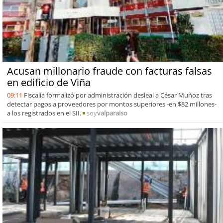
Acusan millonario fraude con facturas falsas
en edificio de Viña
09:11
Fiscalía formalizó por administración desleal a César Muñoz tras
detectar pagos a proveedores por montos superiores -en $82 millones-
a los registrados en el SII.
soy
valparaiso