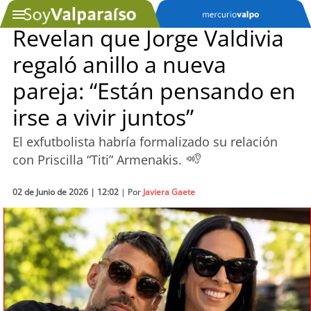
Revelan que Jorge Valdivia
regaló anillo a nueva
SOYTV
pareja: “Están pensando en
irse a vivir juntos”
Podcast
El exfutbolista habría formalizado su relación
Actualidad
con Priscilla “Titi” Armenakis.
Entretención
02 de Junio de 2026 | 12:02
| Por
Javiera Gaete
Economía
Deportes
Tecnología