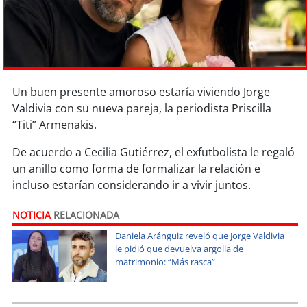
Sostenibilidad
soy
chile
soy
arica
Un buen presente amoroso estaría viviendo Jorge
Valdivia con su nueva pareja, la periodista Priscilla
soy
iquique
“Titi” Armenakis.
soy
calama
De acuerdo a Cecilia Gutiérrez, el exfutbolista le regaló
un anillo como forma de formalizar la relación e
soy
antofagasta
incluso estarían considerando ir a vivir juntos.
soy
copiapó
NOTICIA
RELACIONADA
Daniela Aránguiz reveló que Jorge Valdivia
soy
valparaíso
le pidió que devuelva argolla de
matrimonio: “Más rasca”
soy
quillota