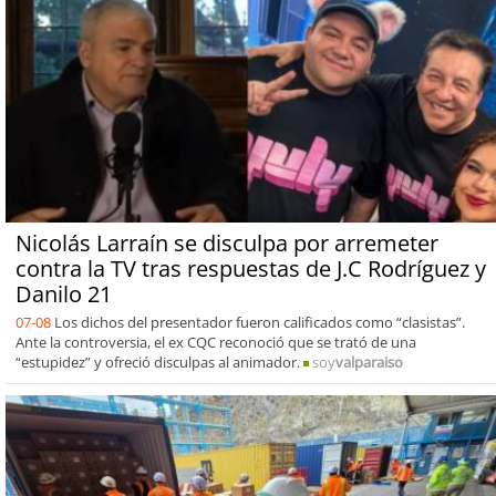
Nicolás Larraín se disculpa por arremeter
contra la TV tras respuestas de J.C Rodríguez y
Danilo 21
07-08
Los dichos del presentador fueron calificados como “clasistas”.
Ante la controversia, el ex CQC reconoció que se trató de una
“estupidez” y ofreció disculpas al animador.
soy
valparaiso