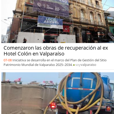
Comenzaron las obras de recuperación al ex
Hotel Colón en Valparaíso
07-08
Iniciativa se desarrolla en el marco del Plan de Gestión del Sitio
Patrimonio Mundial de Valparaíso 2025–2034.
soy
valparaiso