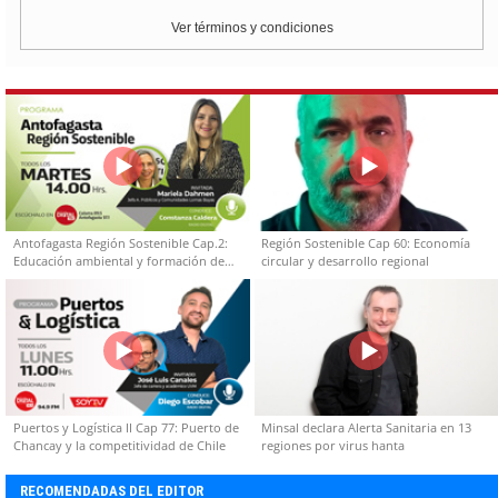
Ver términos y condiciones
Antofagasta Región Sostenible Cap.2:
Región Sostenible Cap 60: Economía
Educación ambiental y formación de
circular y desarrollo regional
capacidades técnicas
Puertos y Logística II Cap 77: Puerto de
Minsal declara Alerta Sanitaria en 13
Chancay y la competitividad de Chile
regiones por virus hanta
RECOMENDADAS DEL EDITOR