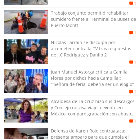
1
Trabajo conjunto permitió rehabilitar
sumidero frente al Terminal de Buses de
Puerto Montt
1
Nicolás Larraín se disculpa por
arremeter contra la TV tras respuestas
de J.C Rodríguez y Danilo 21
1
Juan Manuel Astorga critica a Camila
Flores por dichos hacia Campillai:
"'Señora de feria' debería ser un elogio"
1
Alcaldesa de La Cruz hizo sus descargos
y Concejo no visa viaje a evento en
México: comparó grabación con abuso
sexual infantil
1
Defensa de Karen Rojo contraataca:
presenta amparo para que cumpla el