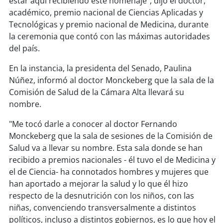
estar aquí recibiendo este homenaje”, dijo el doctor,
soy
sanantonio
académico, premio nacional de Ciencias Aplicadas y
Tecnológicas y premio nacional de Medicina, durante
soy
chillán
la ceremonia que contó con las máximas autoridades
del país.
soy
sancarlos
En la instancia, la presidenta del Senado, Paulina
soy
talcahuano
Núñez, informó al doctor Monckeberg que la sala de la
Comisión de Salud de la Cámara Alta llevará su
soy
concepción
nombre.
"Me tocó darle a conocer al doctor Fernando
soy
coronel
Monckeberg que la sala de sesiones de la Comisión de
Salud va a llevar su nombre. Esta sala donde se han
soy
arauco
recibido a premios nacionales - él tuvo el de Medicina y
el de Ciencia- ha connotados hombres y mujeres que
soy
temuco
han aportado a mejorar la salud y lo que él hizo
respecto de la desnutrición con los niños, con las
soy
valdivia
niñas, convenciendo transversalmente a distintos
políticos, incluso a distintos gobiernos, es lo que hoy el
soy
osorno