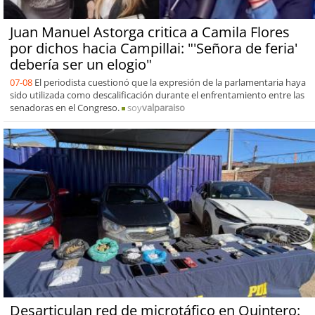
Juan Manuel Astorga critica a Camila Flores
por dichos hacia Campillai: "'Señora de feria'
debería ser un elogio"
07-08
El periodista cuestionó que la expresión de la parlamentaria haya
sido utilizada como descalificación durante el enfrentamiento entre las
senadoras en el Congreso.
soy
valparaiso
Desarticulan red de microtáfico en Quintero: