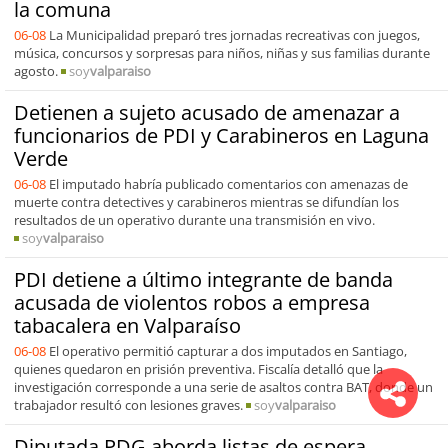
la comuna
06-08
La Municipalidad preparó tres jornadas recreativas con juegos,
música, concursos y sorpresas para niños, niñas y sus familias durante
agosto.
soy
valparaiso
Detienen a sujeto acusado de amenazar a
funcionarios de PDI y Carabineros en Laguna
Verde
06-08
El imputado habría publicado comentarios con amenazas de
muerte contra detectives y carabineros mientras se difundían los
resultados de un operativo durante una transmisión en vivo.
soy
valparaiso
PDI detiene a último integrante de banda
acusada de violentos robos a empresa
tabacalera en Valparaíso
06-08
El operativo permitió capturar a dos imputados en Santiago,
quienes quedaron en prisión preventiva. Fiscalía detalló que la
investigación corresponde a una serie de asaltos contra BAT, donde un
trabajador resultó con lesiones graves.
soy
valparaiso
Diputada PDG aborda listas de espera