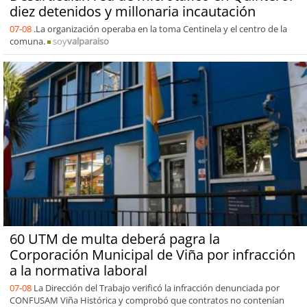
diez detenidos y millonaria incautación
07-08
.La organización operaba en la toma Centinela y el centro de la
comuna.
soy
valparaiso
60 UTM de multa deberá pagra la
Corporación Municipal de Viña por infracción
a la normativa laboral
07-08
La Dirección del Trabajo verificó la infracción denunciada por
CONFUSAM Viña Histórica y comprobó que contratos no contenían