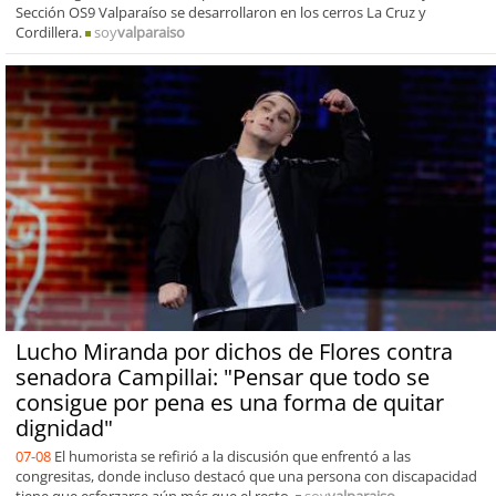
Sección OS9 Valparaíso se desarrollaron en los cerros La Cruz y
Cordillera.
soy
valparaiso
Lucho Miranda por dichos de Flores contra
senadora Campillai: "Pensar que todo se
consigue por pena es una forma de quitar
dignidad"
07-08
El humorista se refirió a la discusión que enfrentó a las
congresitas, donde incluso destacó que una persona con discapacidad