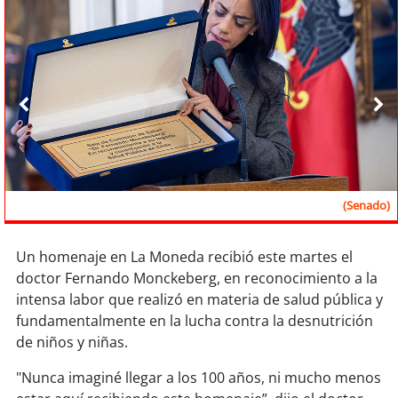
Sostenibilidad
soy
chile
soy
arica
soy
iquique
soy
calama
(Presidencia)
soy
antofagasta
Un homenaje en La Moneda recibió este martes el
soy
copiapó
doctor Fernando Monckeberg, en reconocimiento a la
intensa labor que realizó en materia de salud pública y
soy
valparaíso
fundamentalmente en la lucha contra la desnutrición
de niños y niñas.
soy
quillota
"Nunca imaginé llegar a los 100 años, ni mucho menos