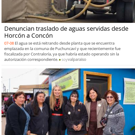
Denuncian traslado de aguas servidas desde
Horcón a Concón
07-08
El agua se está reitrando desde planta que se encuentra
emplazada en la comuna de Puchuncaví y que recientemente fue
fiscalizada por Contraloría, ya que habría estado operando sin la
autorización correspondiente.
soy
valparaiso