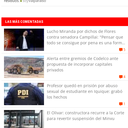
residuos.
soy
valparaiso
LAS MÁS COMENTADAS
Lucho Miranda por dichos de Flores
contra senadora Campillai: "Pensar que
todo se consigue por pena es una forma
de quitar dignidad"
5
Alerta entre gremios de Codelco ante
propuesta de incorporar capitales
privados
4
Profesor quedó en prisión por abuso
sexual de estudiante en Iquique: grabó
los hechos
1
El Olivar: constructora recurre a la Corte
para revertir suspensión del Minvu