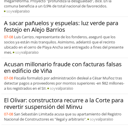
megarreforma. Proyecto "profundiza la desigualdad", dice. En la
comuna beneficia a un 0,9% de total nacional de favorecidos.
soy
valparaiso
A sacar pañuelos y espuelas: luz verde para
festejo en Alejo Barrios
07-08
Luis Carrizo, representante de los fonderos, aseguró que los
socios ya están más tranquilos. Asimismo, adelantó que el recinto
ubicado en el cerro de Playa Ancha será entregado a fines del presente
mes.
soy
valparaiso
Acusan millonario fraude con facturas falsas
en edificio de Viña
07-08
Fiscalía formalizó por administración desleal a César Muñoz tras
detectar pagos a proveedores por montos superiores -en $82 millones-
a los registrados en el SII.
soy
valparaiso
El Olivar: constructora recurre a la Corte para
revertir suspensión del Minvu
07-08
San Sebastián Limitada acusa que su apartamiento del Registro
Nacional de Constructores es "ilegal y arbitrario".
soy
valparaiso