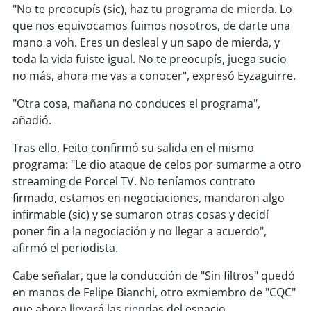
soy
sanantonio
"No te preocupís (sic), haz tu programa de mierda. Lo
que nos equivocamos fuimos nosotros, de darte una
soy
chillán
mano a voh. Eres un desleal y un sapo de mierda, y
toda la vida fuiste igual. No te preocupís, juega sucio
soy
sancarlos
no más, ahora me vas a conocer", expresó Eyzaguirre.
"Otra cosa, mañana no conduces el programa",
soy
talcahuano
añadió.
soy
concepción
Tras ello, Feito confirmó su salida en el mismo
programa: "Le dio ataque de celos por sumarme a otro
soy
coronel
streaming de Porcel TV. No teníamos contrato
firmado, estamos en negociaciones, mandaron algo
soy
arauco
infirmable (sic) y se sumaron otras cosas y decidí
poner fin a la negociación y no llegar a acuerdo",
soy
temuco
afirmó el periodista.
Cabe señalar, que la conducción de "Sin filtros" quedó
soy
valdivia
en manos de Felipe Bianchi, otro exmiembro de "CQC"
que ahora llevará las riendas del espacio.
soy
osorno