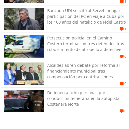
1
Bancada UDI solicitó al Servel indagar
participación del PC en viaje a Cuba por
los 100 años del natalicio de Fidel Castro
1
Persecución policial en el Camino
Costero termina con tres detenidos tras
robo e intento de atropello a detective
0
Alcaldes abren debate por reforma al
financiamiento municipal tras
compensación por contribuciones
0
Detienen a ocho personas por
conducción temeraria en la autopista
Costanera Norte
0