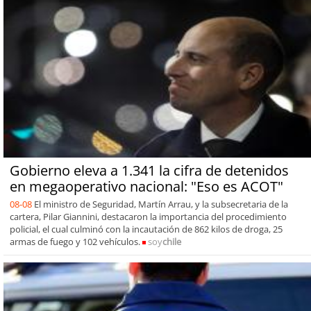
Gobierno eleva a 1.341 la cifra de detenidos
en megaoperativo nacional: "Eso es ACOT"
08-08
El ministro de Seguridad, Martín Arrau, y la subsecretaria de la
cartera, Pilar Giannini, destacaron la importancia del procedimiento
policial, el cual culminó con la incautación de 862 kilos de droga, 25
armas de fuego y 102 vehículos.
soy
chile