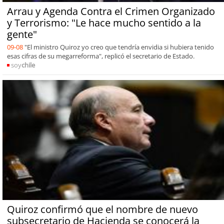
Arrau y Agenda Contra el Crimen Organizado
y Terrorismo: "Le hace mucho sentido a la
gente"
09-08
"El ministro Quiroz yo creo que tendría envidia si hubiera tenido
esas cifras de su megarreforma", replicó el secretario de Estado.
soy
chile
Quiroz confirmó que el nombre de nuevo
subsecretario de Hacienda se conocerá la