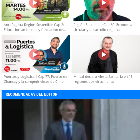
Antofagasta Región Sostenible Cap.2:
Región Sostenible Cap 60: Economía
Educación ambiental y formación de
circular y desarrollo regional
capacidades técnicas
Puertos y Logística II Cap 77: Puerto de
Minsal declara Alerta Sanitaria en 13
Chancay y la competitividad de Chile
regiones por virus hanta
RECOMENDADAS DEL EDITOR