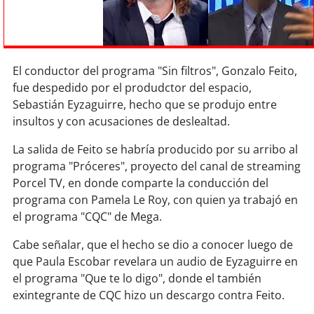
Sostenibilidad
soy
chile
El conductor del programa "Sin filtros", Gonzalo Feito,
soy
arica
fue despedido por el produdctor del espacio,
Sebastián Eyzaguirre, hecho que se produjo entre
soy
iquique
insultos y con acusaciones de deslealtad.
soy
calama
La salida de Feito se habría producido por su arribo al
programa "Próceres", proyecto del canal de streaming
soy
antofagasta
Porcel TV, en donde comparte la conducción del
programa con Pamela Le Roy, con quien ya trabajó en
soy
copiapó
el programa "CQC" de Mega.
Cabe señalar, que el hecho se dio a conocer luego de
soy
valparaíso
que Paula Escobar revelara un audio de Eyzaguirre en
el programa "Que te lo digo", donde el también
soy
quillota
exintegrante de CQC hizo un descargo contra Feito.