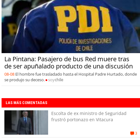
La Pintana: Pasajero de bus Red muere tras
de ser apuñalado producto de una discusión
08-08
El hombre fue trasladado hasta el Hospital Padre Hurtado, donde
se produjo su deceso.
soy
chile
LAS MÁS COMENTADAS
Escolta de ex ministro de Seguridad
frustró portonazo en Vitacura
3