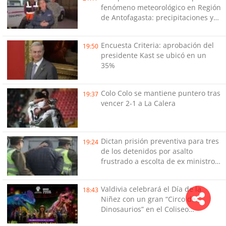
fenómeno meteorológico en Región
de Antofagasta: precipitaciones y
tormentas eléctricas
Encuesta Criteria: aprobación del
19:50
presidente Kast se ubicó en un
35%
Colo Colo se mantiene puntero tras
19:37
vencer 2-1 a La Calera
Dictan prisión preventiva para tres
19:24
de los detenidos por asalto
frustrado a escolta de ex ministro
Cordero
Valdivia celebrará el Día de la
18:43
Niñez con un gran “Circo de
Dinosaurios” en el Coliseo
Municipal