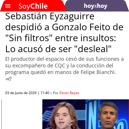
Sebastián Eyzaguirre
despidió a Gonzalo Feito de
SOYTV
"Sin filtros" entre insultos:
Lo acusó de ser "desleal"
Podcast
El productor del espacio cesó de sus funciones a
Actualidad
su excompañero de CQC y la conducción del
programa quedó en manos de Felipe Bianchi.
Entretención
Economía
03 de Junio de 2026 | 11:40
| Por
Elmer Reyes
Deportes
Tecnología