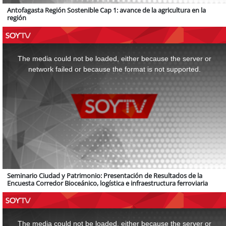
Antofagasta Región Sostenible Cap 1: avance de la agricultura en la
región
This
is
a
The media could not be loaded, either because the server or
modal
window.
network failed or because the format is not supported.
Seminario Ciudad y Patrimonio: Presentación de Resultados de la
Encuesta Corredor Bioceánico, logística e infraestructura ferroviaria
This
is
a
The media could not be loaded, either because the server or
modal