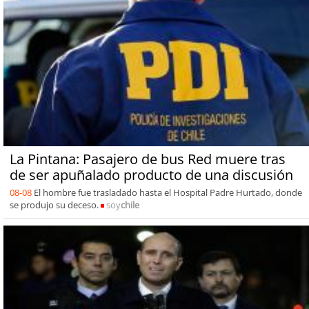
La Pintana: Pasajero de bus Red muere tras
de ser apuñalado producto de una discusión
08-08
El hombre fue trasladado hasta el Hospital Padre Hurtado, donde
se produjo su deceso.
soy
chile