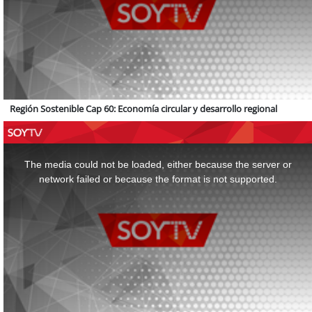
Región Sostenible Cap 60: Economía circular y desarrollo regional
This
is
a
The media could not be loaded, either because the server or
modal
window.
network failed or because the format is not supported.