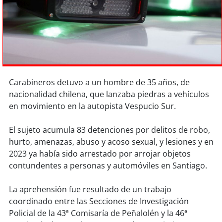
Sostenibilidad
soy
chile
soy
arica
soy
iquique
Carabineros detuvo a un hombre de 35 años, de
nacionalidad chilena, que lanzaba piedras a vehículos
soy
calama
en movimiento en la autopista Vespucio Sur.
soy
antofagasta
El sujeto acumula 83 detenciones por delitos de robo,
hurto, amenazas, abuso y acoso sexual, y lesiones y en
soy
copiapó
2023 ya había sido arrestado por arrojar objetos
contundentes a personas y automóviles en Santiago.
soy
valparaíso
La aprehensión fue resultado de un trabajo
soy
quillota
coordinado entre las Secciones de Investigación
Policial de la 43ª Comisaría de Peñalolén y la 46ª