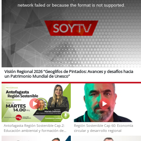
window.
network failed or because the format is not supported.
Visión Regional 2026 “Geoglifos de Pintados: Avances y desafíos hacia
un Patrimonio Mundial de Unesco”
Antofagasta Región Sostenible Cap.2:
Región Sostenible Cap 60: Economía
Educación ambiental y formación de
circular y desarrollo regional
capacidades técnicas