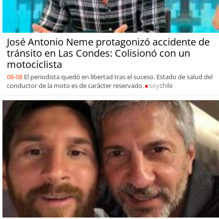
José Antonio Neme protagonizó accidente de
tránsito en Las Condes: Colisionó con un
motociclista
08-08
El periodista quedó en libertad tras el suceso. Estado de salud del
conductor de la moto es de carácter reservado.
soy
chile