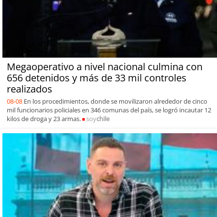
Megaoperativo a nivel nacional culmina con
656 detenidos y más de 33 mil controles
realizados
08-08
En los procedimientos, donde se movilizaron alrededor de cinco
mil funcionarios policiales en 346 comunas del país, se logró incautar 12
kilos de droga y 23 armas.
soy
chile