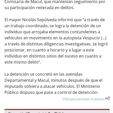
soy
sanantonio
Comisaría de Macul, que mantenían seguimiento por
su participación reiterada en delitos.
soy
chillán
El mayor Nicolás Sepúlveda informó que “a través de
un trabajo coordinado, se logra la detención de un
soy
sancarlos
individuo que arrojaba elementos contundentes a
vehículos en movimiento en la autopista Vespucio (...)
soy
talcahuano
a través de distintas diligencias investigativas, se logró
posicionar, en cuanto a horario y a lugar a este
soy
concepción
individuo en distintos sitios del suceso en cuanto a
este mismo delito”.
soy
coronel
La detención se concretó en las avenidas
soy
arauco
Departamental y Macul, minutos después de que el
imputado volviera a atacar vehículos. El Ministerio
soy
temuco
Público dispuso que pase a control de detención.
Click para escuchar la Noticia
soy
valdivia
soy
osorno