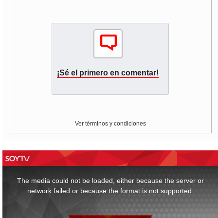
¡Sé el primero en comentar!
Ver términos y condiciones
This
is
a
The media could not be loaded, either because the server or
modal
window.
network failed or because the format is not supported.