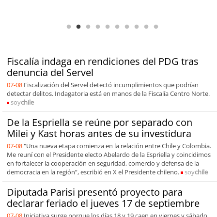
Antofagasta Región Sostenible Cap.2: Educación ambiental y formación
de capacidades técnicas
Fiscalía indaga en rendiciones del PDG tras
denuncia del Servel
07-08
Fiscalización del Servel detectó incumplimientos que podrían
detectar delitos. Indagatoria está en manos de la Fiscalía Centro Norte.
soy
chile
De la Espriella se reúne por separado con
Milei y Kast horas antes de su investidura
07-08
"Una nueva etapa comienza en la relación entre Chile y Colombia.
Me reuní con el Presidente electo Abelardo de la Espriella y coincidimos
en fortalecer la cooperación en seguridad, comercio y defensa de la
democracia en la región”, escribió en X el Presidente chileno.
soy
chile
Diputada Parisi presentó proyecto para
declarar feriado el jueves 17 de septiembre
07-08
Iniciativa surge porque los días 18 y 19 caen en viernes y sábado.