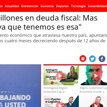
st
Actualidad
Entretención
Economía
Deportes
Tecnología
Sostenibilidad
lones en deuda fiscal: Mas
iva que tenemos es esa"
ento económico que atraviesa nuestro país, apuntan
mos cuatro meses decreciendo después de 12 años de
Antofagasta Región
Región Sostenible Cap
Sostenible Cap.2:
Economía circular y
Educación ambiental y
desarrollo regional
formación de capacidades
técnicas