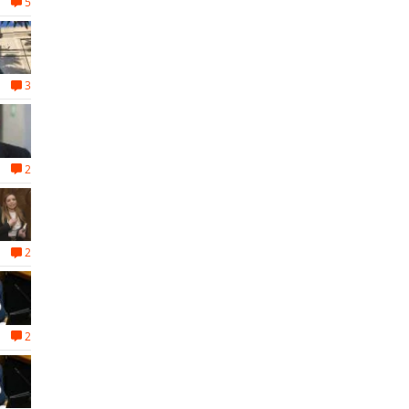
5
3
2
2
2