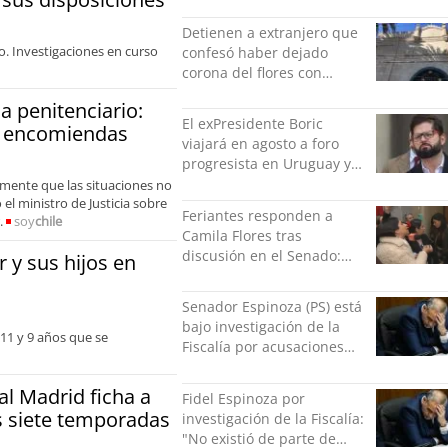
seguridad como nuevo
desafío del Gobierno
Detienen a extranjero que
. Investigaciones en curso
confesó haber dejado
corona del flores con
amenazas al alcaide de la
a penitenciario:
exPenitenciaría
El exPresidente Boric
de encomiendas
viajará en agosto a foro
progresista en Uruguay y
luego a Alemania
mente que las situaciones no
el ministro de Justicia sobre
Feriantes responden a
.
soy
chile
Camila Flores tras
discusión en el Senado:
 y sus hijos en
“Ser mujer de feria es un
orgullo”
Senador Espinoza (PS) está
bajo investigación de la
 11 y 9 años que se
Fiscalía por acusaciones
cruzadas de agresión con
su pareja
eal Madrid ficha a
Fidel Espinoza por
 siete temporadas
investigación de la Fiscalía:
"No existió de parte de