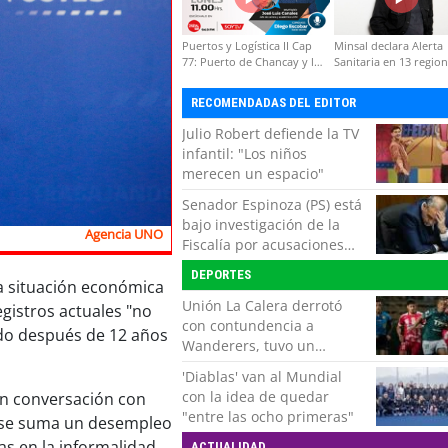
Puertos y Logística II Cap
Minsal declara Alerta
77: Puerto de Chancay y la
Sanitaria en 13 regio
competitividad de Chile
por virus hanta
RECOMENDADAS DEL EDITOR
Julio Robert defiende la TV
infantil: "Los niños
merecen un espacio"
Senador Espinoza (PS) está
bajo investigación de la
Agencia UNO
Fiscalía por acusaciones
cruzadas de agresión con
DEPORTES
su pareja
la situación económica
Unión La Calera derrotó
gistros actuales "no
con contundencia a
do después de 12 años
Wanderers, tuvo un
respiro y clasificó en Copa
'Diablas' van al Mundial
Chile
con la idea de quedar
en conversación con
"entre las ocho primeras"
 "se suma un desempleo
s en la informalidad.
ACTUALIDAD