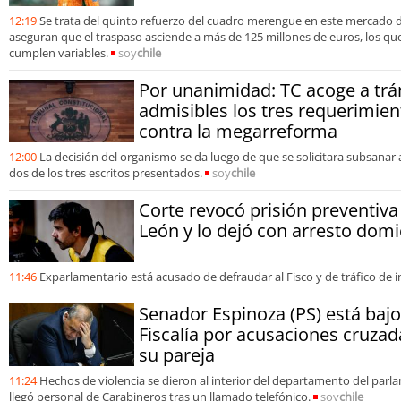
12:19
Se trata del quinto refuerzo del cuadro merengue en este mercado 
aseguran que el traspaso asciende a más de 125 millones de euros, los que 
cumplen variables.
soy
chile
Por unanimidad: TC acoge a trá
admisibles los tres requerimien
contra la megarreforma
12:00
La decisión del organismo se da luego de que se solicitara subsanar
dos de los tres escritos presentados.
soy
chile
Corte revocó prisión preventiva
León y lo dejó con arresto domic
11:46
Exparlamentario está acusado de defraudar al Fisco y de tráfico de i
Senador Espinoza (PS) está bajo
Fiscalía por acusaciones cruzad
su pareja
11:24
Hechos de violencia se dieron al interior del departamento del parla
llegó personal de Carabineros tras un llamado telefónico.
soy
chile