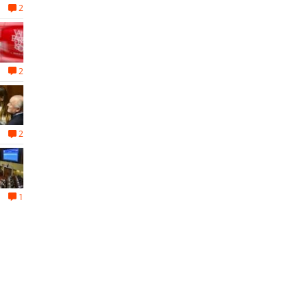
2
2
2
1