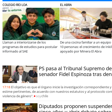
ELECTROLUX
MUTUAL
miliar a un equipo de
Claves para comprar
A dos años de l
recimiento de Inkillay
electrodomésticos durante el Black
especialistas a
era El Abra
Sale
consolidar un c
organizaciones
PS pasa al Tribunal Supremo de 
senador Fidel Espinoza tras den
17:18
El objetivo es que el órgano inicie la investigación correspondiente
estime pertinentes, de acuerdo con nuestros estatutos y al protocolo contr
violencia de género".
soy
chile
Diputados proponen suspender 
cinco años y abrir debate sobre