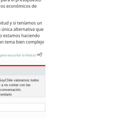
tros económicos de
nitud y si teníamos un
 única alternativa que
 lo estamos haciendo
 un tema bien complejo
 para escuchar la Noticia
n SoyChile valoramos todos
 a no contar con las
 conversación.
entario.