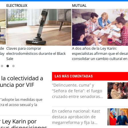
ENAP
SOPRAVAL
a Ley Karin:
Enap Refinería Bío Bío conmemora 60
Últimos días
firman que el desafío es
años de aporte al desarrollo
Vecino Sopra
ambio cultural en las
energético de Chile
LAS MÁS COMENTADAS
la colectividad a
uncia por VIF
“Delincuente, cuma” y
“Señora de feria”: el fuego
cruzado entre senadoras
 y "adopte las medidas que
Flores y Campillai en el
a el acoso sexual y la
Senado
En cadena nacional: Kast
destaca aprobación de
Ley Karin por
megarreforma y fija la
 sus disposiciones