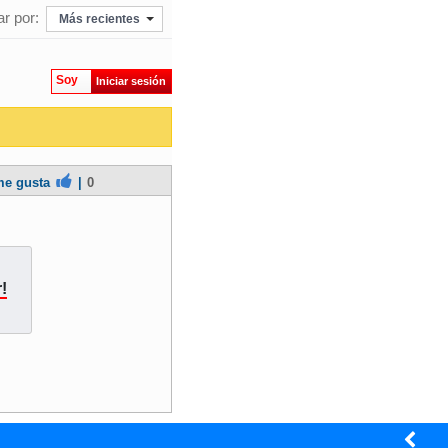
r por:
Más recientes
Soy
Iniciar sesión
e gusta
|
0
!