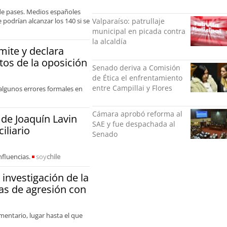
nadie ningún acto de
de pases. Medios españoles
violencia física ni verbal"
podrían alcanzar los 140 si se
Valparaíso: patrullaje
municipal en picada contra
la alcaldía
mite y declara
tos de la oposición
Senado deriva a Comisión
de Ética el enfrentamiento
entre Campillai y Flores
 algunos errores formales en
Cámara aprobó reforma al
 de Joaquín Lavin
SAE y fue despachada al
iliario
Senado
nfluencias.
soy
chile
 investigación de la
as de agresión con
mentario, lugar hasta el que