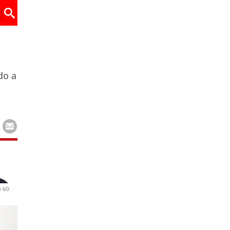
do a
 60: