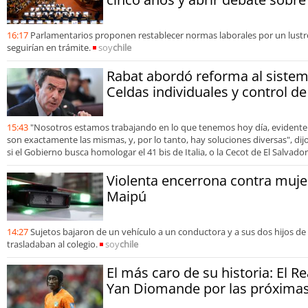
16:17
Parlamentarios proponen restablecer normas laborales por un lustro
seguirían en trámite.
soy
chile
Rabat abordó reforma al sistem
Celdas individuales y control 
15:43
"Nosotros estamos trabajando en lo que tenemos hoy día, evidente
son exactamente las mismas, y, por lo tanto, hay soluciones diversas", dijo 
si el Gobierno busca homologar el 41 bis de Italia, o la Cecot de El Salvador
Violenta encerrona contra mujer
Maipú
14:27
Sujetos bajaron de un vehículo a un conductora y a sus dos hijos de
trasladaban al colegio.
soy
chile
El más caro de su historia: El R
Yan Diomande por las próximas