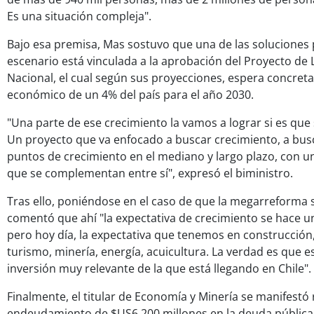
Es una situación compleja".
Bajo esa premisa, Mas sostuvo que una de las soluciones
escenario está vinculada a la aprobación del Proyecto de
Nacional, el cual según sus proyecciones, espera concret
económico de un 4% del país para el año 2030.
"Una parte de ese crecimiento la vamos a lograr si es que
Un proyecto que va enfocado a buscar crecimiento, a bus
puntos de crecimiento en el mediano y largo plazo, con u
que se complementan entre sí", expresó el biministro.
Tras ello, poniéndose en el caso de que la megarreforma
comentó que ahí "la expectativa de crecimiento se hace u
pero hoy día, la expectativa que tenemos en construcción,
turismo, minería, energía, acuicultura. La verdad es que e
inversión muy relevante de la que está llegando en Chile".
Finalmente, el titular de Economía y Minería se manifestó 
endeudamiento de $US6.200 millones en la deuda pública