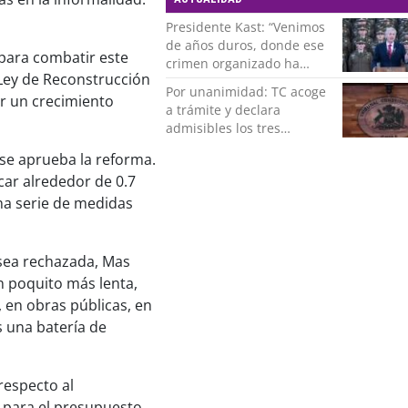
Presidente Kast: “Venimos
de años duros, donde ese
 para combatir este
crimen organizado ha
 Ley de Reconstrucción
ocupado un lugar que no
Por unanimidad: TC acoge
le corresponde”
ar un crecimiento
a trámite y declara
admisibles los tres
requerimientos de la
 se aprueba la reforma.
oposición contra la
car alrededor de 0.7
megarreforma
na serie de medidas
 sea rechazada, Mas
n poquito más lenta,
 en obras públicas, en
s una batería de
respecto al
 para el presupuesto