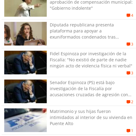
aprobación de compensación municipal:
"Gobierno indolente"
4
Diputada republicana presenta
plataforma para apoyar a
exuniformados condenados tras
estallido social
3
Fidel Espinoza por investigación de la
Fiscalía: "No existió de parte de nadie
ningún acto de violencia física ni verbal"
3
Senador Espinoza (PS) está bajo
investigación de la Fiscalía por
acusaciones cruzadas de agresión con
su pareja
2
Matrimonio y sus hijas fueron
intimidados al interior de su vivienda en
Puente Alto
1