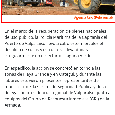
Sostenibilidad
soy
chile
Agencia Uno (Referencial)
soy
arica
En el marco de la recuperación de bienes nacionales
de uso público, la Policía Marítima de la Capitanía del
soy
iquique
Puerto de Valparaíso llevó a cabo este miércoles el
desalojo de rucos y estructuras levantadas
soy
calama
irregularmente en el sector de Laguna Verde.
soy
antofagasta
En específico, la acción se concretó en torno a las
zonas de Playa Grande y en Oategui, y durante las
soy
copiapó
labores estuvieron presentes representantes del
municipio, de la seremi de Seguridad Pública y de la
soy
valparaíso
delegación presidencial regional de Valparaíso, junto a
equipos del Grupo de Respuesta Inmediata (GRI) de la
soy
quillota
Armada.