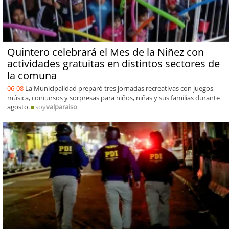
Quintero celebrará el Mes de la Niñez con
actividades gratuitas en distintos sectores de
la comuna
06-08
La Municipalidad preparó tres jornadas recreativas con juegos,
música, concursos y sorpresas para niños, niñas y sus familias durante
agosto.
soy
valparaiso