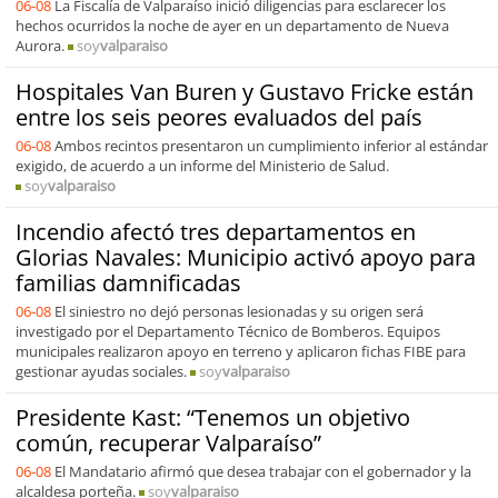
06-08
La Fiscalía de Valparaíso inició diligencias para esclarecer los
hechos ocurridos la noche de ayer en un departamento de Nueva
Aurora.
soy
valparaiso
Hospitales Van Buren y Gustavo Fricke están
entre los seis peores evaluados del país
06-08
Ambos recintos presentaron un cumplimiento inferior al estándar
exigido, de acuerdo a un informe del Ministerio de Salud.
soy
valparaiso
Incendio afectó tres departamentos en
Glorias Navales: Municipio activó apoyo para
familias damnificadas
06-08
El siniestro no dejó personas lesionadas y su origen será
investigado por el Departamento Técnico de Bomberos. Equipos
municipales realizaron apoyo en terreno y aplicaron fichas FIBE para
gestionar ayudas sociales.
soy
valparaiso
Presidente Kast: “Tenemos un objetivo
común, recuperar Valparaíso”
06-08
El Mandatario afirmó que desea trabajar con el gobernador y la
alcaldesa porteña.
soy
valparaiso