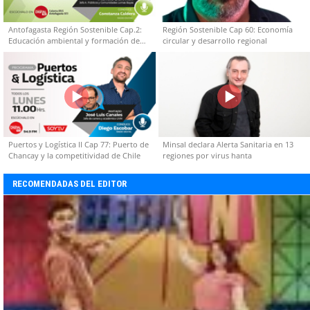
Antofagasta Región Sostenible Cap.2:
Región Sostenible Cap 60: Economía
Educación ambiental y formación de
circular y desarrollo regional
capacidades técnicas
Puertos y Logística II Cap 77: Puerto de
Minsal declara Alerta Sanitaria en 13
Chancay y la competitividad de Chile
regiones por virus hanta
RECOMENDADAS DEL EDITOR