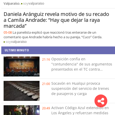
Valparaíso.
soy
valparaiso
Daniela Aránguiz revela motivo de su recado
a Camila Andrade: “Hay que dejar la raya
marcada”
05-08
La panelista explicó que reaccionó tras enterarse de un
comentario que Andrade habría hecho a su pareja, “Cuco” Cerda.
soy
valparaiso
ULTIMO MINUTO
Oposición confía en
21:16
"contundencia" de sus argumentos
presentados en el TC contra
Reconstrucción
Socavón en Hualqui provoca
21:00
suspensión del servicio de trenes
de pasajeros y carga
Activan Código Azul extendido en
20:49
Los Ángeles y refuerzan medidas