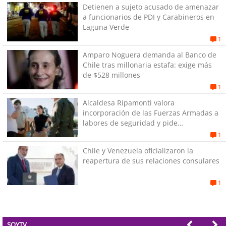
Detienen a sujeto acusado de amenazar
a funcionarios de PDI y Carabineros en
Laguna Verde
1
Amparo Noguera demanda al Banco de
Chile tras millonaria estafa: exige más
de $528 millones
1
Alcaldesa Ripamonti valora
incorporación de las Fuerzas Armadas a
labores de seguridad y pide
“responsabilidad política”
1
Chile y Venezuela oficializaron la
reapertura de sus relaciones consulares
1
SOYTV