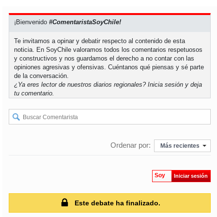
soy
puertomontt
¡Bienvenido
#ComentaristaSoyChile!
Te invitamos a opinar y debatir respecto al contenido de esta
soy
chiloé
noticia. En SoyChile valoramos todos los comentarios respetuosos
y constructivos y nos guardamos el derecho a no contar con las
opiniones agresivas y ofensivas. Cuéntanos qué piensas y sé parte
de la conversación.
¿Ya eres lector de nuestros diarios regionales?
Inicia sesión
y deja
tu comentario.
Ordenar por:
Más recientes
Soy
Iniciar sesión
Este debate ha finalizado.