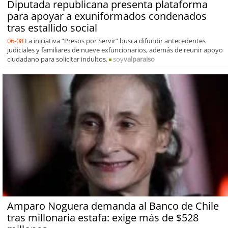
Diputada republicana presenta plataforma
para apoyar a exuniformados condenados
tras estallido social
06-08
La iniciativa “Presos por Servir” busca difundir antecedentes
judiciales y familiares de nueve exfuncionarios, además de reunir apoyo
ciudadano para solicitar indultos.
soy
valparaiso
Amparo Noguera demanda al Banco de Chile
tras millonaria estafa: exige más de $528