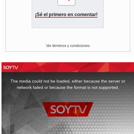
¡Sé el primero en comentar!
Ver términos y condiciones
This
is
a
The media could not be loaded, either because the server or
modal
window.
network failed or because the format is not supported.