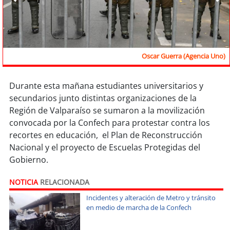
Sostenibilidad
soy
chile
soy
arica
Oscar Guerra (Agencia Uno)
soy
iquique
Durante esta mañana estudiantes universitarios y
secundarios junto distintas organizaciones de la
soy
calama
Región de Valparaíso se sumaron a la movilización
convocada por la Confech para protestar contra los
soy
antofagasta
recortes en educación, el Plan de Reconstrucción
Nacional y el proyecto de Escuelas Protegidas del
soy
copiapó
Gobierno.
soy
valparaíso
NOTICIA
RELACIONADA
Incidentes y alteración de Metro y tránsito
soy
quillota
en medio de marcha de la Confech