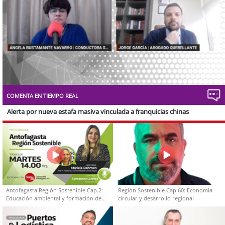
Stream
Unmute
Type
COMENTA EN TIEMPO REAL
Alerta por nueva estafa masiva vinculada a franquicias chinas
Antofagasta Región Sostenible Cap.2:
Región Sostenible Cap 60: Economía
Educación ambiental y formación de
circular y desarrollo regional
capacidades técnicas