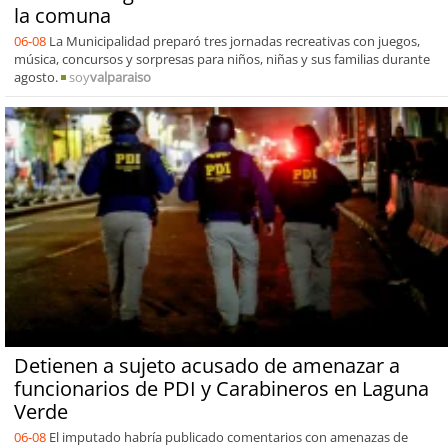
la comuna
06-08
La Municipalidad preparó tres jornadas recreativas con juegos,
música, concursos y sorpresas para niños, niñas y sus familias durante
agosto.
soy
valparaiso
Detienen a sujeto acusado de amenazar a
funcionarios de PDI y Carabineros en Laguna
Verde
06-08
El imputado habría publicado comentarios con amenazas de