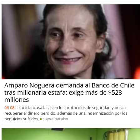
Amparo Noguera demanda al Banco de Chile
tras millonaria estafa: exige más de $528
millones
06-08
La actriz acusa fallas en los protocolos de seguridad y busca
recuperar el dinero perdido, además de una indemnización por los
perjuicios sufridos.
soy
valparaiso