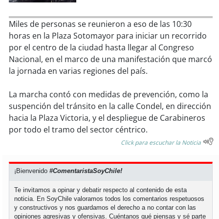
soy
sanantonio
Miles de personas se reunieron a eso de las 10:30
soy
chillán
horas en la Plaza Sotomayor para iniciar un recorrido
por el centro de la ciudad hasta llegar al Congreso
soy
sancarlos
Nacional, en el marco de una manifestación que marcó
la jornada en varias regiones del país.
soy
talcahuano
La marcha contó con medidas de prevención, como la
soy
concepción
suspención del tránsito en la calle Condel, en dirección
hacia la Plaza Victoria, y el despliegue de Carabineros
soy
coronel
por todo el tramo del sector céntrico.
Click para escuchar la Noticia
soy
arauco
soy
temuco
¡Bienvenido
#ComentaristaSoyChile!
Te invitamos a opinar y debatir respecto al contenido de esta
soy
valdivia
noticia. En SoyChile valoramos todos los comentarios respetuosos
y constructivos y nos guardamos el derecho a no contar con las
soy
osorno
opiniones agresivas y ofensivas. Cuéntanos qué piensas y sé parte