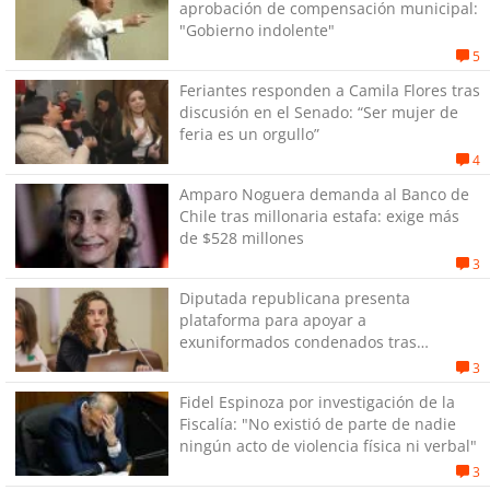
aprobación de compensación municipal:
"Gobierno indolente"
5
Feriantes responden a Camila Flores tras
discusión en el Senado: “Ser mujer de
feria es un orgullo”
4
Amparo Noguera demanda al Banco de
Chile tras millonaria estafa: exige más
de $528 millones
3
Diputada republicana presenta
plataforma para apoyar a
exuniformados condenados tras
estallido social
3
Fidel Espinoza por investigación de la
Fiscalía: "No existió de parte de nadie
ningún acto de violencia física ni verbal"
3