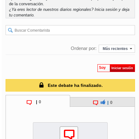
de la conversación.
¿Ya eres lector de nuestros diarios regionales?
Inicia sesión
y deja
soy
puertomontt
tu comentario.
soy
chiloé
Ordenar por:
Más recientes
Soy
Iniciar sesión
Este debate ha finalizado.
|
0
|
0