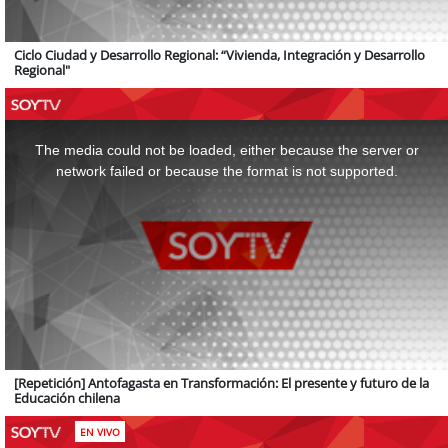
Ciclo Ciudad y Desarrollo Regional: “Vivienda, Integración y Desarrollo
Regional"
This
is
a
The media could not be loaded, either because the server or
modal
window.
network failed or because the format is not supported.
[Repetición] Antofagasta en Transformación: El presente y futuro de la
Educación chilena
EN VIVO