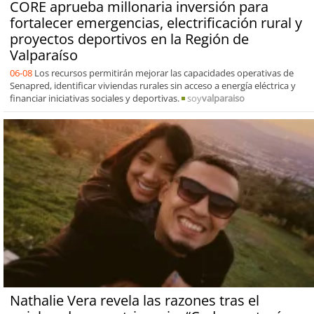
CORE aprueba millonaria inversión para
fortalecer emergencias, electrificación rural y
proyectos deportivos en la Región de
Valparaíso
06-08
Los recursos permitirán mejorar las capacidades operativas de
Senapred, identificar viviendas rurales sin acceso a energía eléctrica y
financiar iniciativas sociales y deportivas.
soy
valparaiso
Nathalie Vera revela las razones tras el