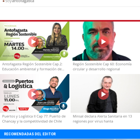
soy
antofagasta
Antofagasta Región Sostenible Cap.2:
Región Sostenible Cap 60: Economía
Educación ambiental y formación de
circular y desarrollo regional
capacidades técnicas
Puertos y Logística II Cap 77: Puerto de
Minsal declara Alerta Sanitaria en 13
Chancay y la competitividad de Chile
regiones por virus hanta
RECOMENDADAS DEL EDITOR