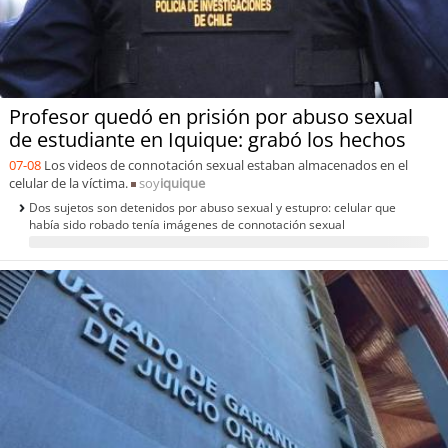
soy
puertomontt
soy
chiloé
Profesor quedó en prisión por abuso sexual
de estudiante en Iquique: grabó los hechos
07-08
Los videos de connotación sexual estaban almacenados en el
celular de la víctima.
soy
iquique
Dos sujetos son detenidos por abuso sexual y estupro: celular que
había sido robado tenía imágenes de connotación sexual