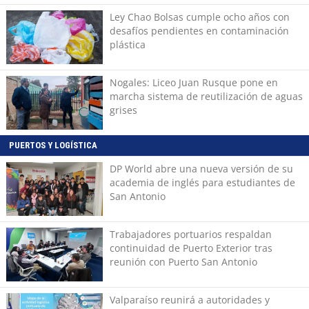
Ley Chao Bolsas cumple ocho años con
desafíos pendientes en contaminación
plástica
Nogales: Liceo Juan Rusque pone en
marcha sistema de reutilización de aguas
grises
PUERTOS Y LOGÍSTICA
DP World abre una nueva versión de su
academia de inglés para estudiantes de
San Antonio
Trabajadores portuarios respaldan
continuidad de Puerto Exterior tras
reunión con Puerto San Antonio
Valparaíso reunirá a autoridades y