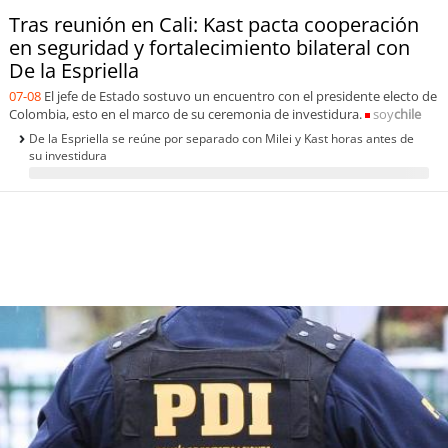
soy
sanantonio
Tras reunión en Cali: Kast pacta cooperación
en seguridad y fortalecimiento bilateral con
soy
chillán
De la Espriella
07-08
El jefe de Estado sostuvo un encuentro con el presidente electo de
soy
sancarlos
Colombia, esto en el marco de su ceremonia de investidura.
soy
chile
De la Espriella se reúne por separado con Milei y Kast horas antes de
soy
talcahuano
su investidura
soy
concepción
soy
coronel
soy
arauco
soy
temuco
soy
valdivia
soy
osorno