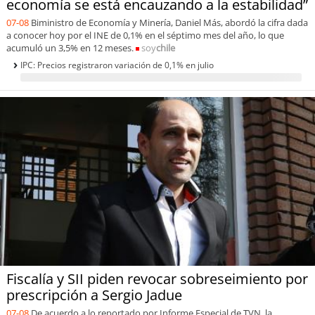
economía se está encauzando a la estabilidad”
07-08
Biministro de Economía y Minería, Daniel Más, abordó la cifra dada
a conocer hoy por el INE de 0,1% en el séptimo mes del año, lo que
acumuló un 3,5% en 12 meses.
soy
chile
IPC: Precios registraron variación de 0,1% en julio
Fiscalía y SII piden revocar sobreseimiento por
prescripción a Sergio Jadue
07-08
De acuerdo a lo reportado por Informe Especial de TVN, la