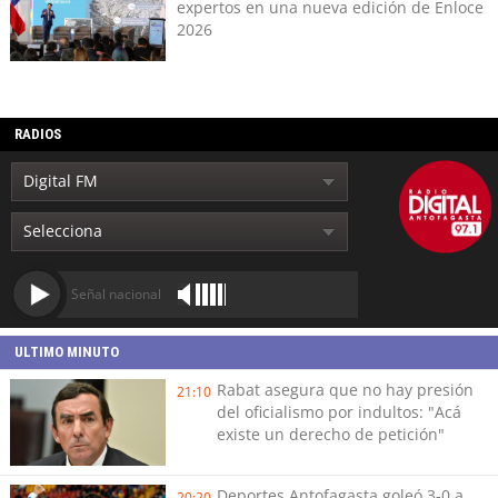
expertos en una nueva edición de Enloce
2026
RADIOS
Señal nacional
ULTIMO MINUTO
Rabat asegura que no hay presión
21:10
del oficialismo por indultos: "Acá
existe un derecho de petición"
Deportes Antofagasta goleó 3-0 a
20:20