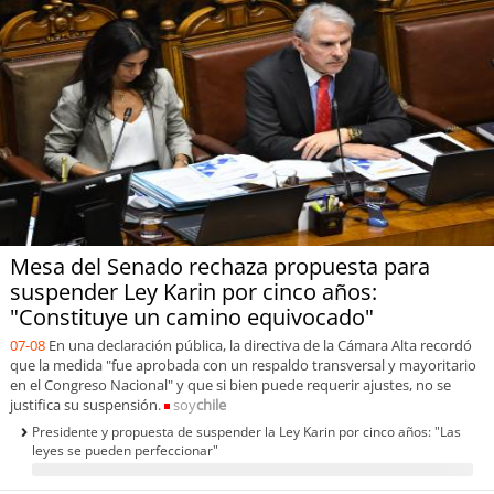
Sostenibilidad
soy
chile
soy
arica
soy
iquique
soy
calama
Mesa del Senado rechaza propuesta para
soy
antofagasta
suspender Ley Karin por cinco años:
"Constituye un camino equivocado"
soy
copiapó
07-08
En una declaración pública, la directiva de la Cámara Alta recordó
que la medida "fue aprobada con un respaldo transversal y mayoritario
en el Congreso Nacional" y que si bien puede requerir ajustes, no se
soy
valparaíso
justifica su suspensión.
soy
chile
Presidente y propuesta de suspender la Ley Karin por cinco años: "Las
soy
quillota
leyes se pueden perfeccionar"