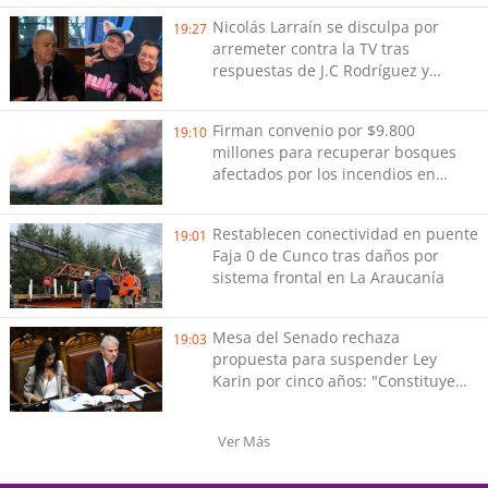
millones
Nicolás Larraín se disculpa por
19:27
arremeter contra la TV tras
respuestas de J.C Rodríguez y
Danilo 21
Firman convenio por $9.800
19:10
millones para recuperar bosques
afectados por los incendios en
Biobío
Restablecen conectividad en puente
19:01
Faja 0 de Cunco tras daños por
sistema frontal en La Araucanía
Mesa del Senado rechaza
19:03
propuesta para suspender Ley
Karin por cinco años: "Constituye
un camino equivocado"
Ver Más