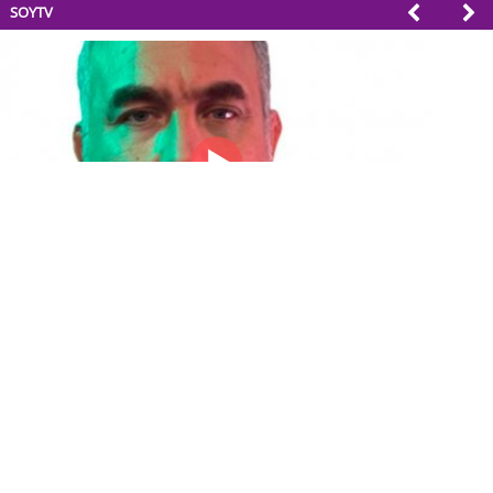
SOYTV
Tarapacá Región Sostenible Cap 64. Recuperación de vegas y Bofedales