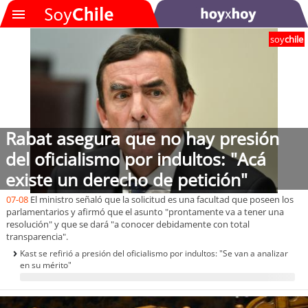
soy
chile
SOYTV
Podcast
Rabat asegura que no hay presión
Actualidad
del oficialismo por indultos: "Acá
existe un derecho de petición"
Entretención
07-08
El ministro señaló que la solicitud es una facultad que poseen los
parlamentarios y afirmó que el asunto "prontamente va a tener una
Economía
resolución" y que se dará "a conocer debidamente con total
transparencia".
Deportes
Kast se refirió a presión del oficialismo por indultos: "Se van a analizar
en su mérito"
Tecnología