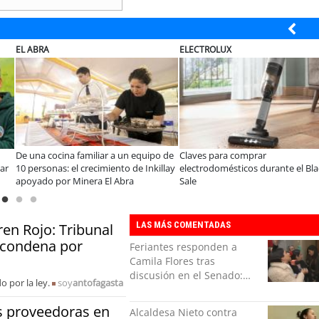
EL ABRA
ELECTROLUX
De una cocina familiar a un equipo de
Claves para comprar
ar
10 personas: el crecimiento de Inkillay
electrodomésticos durante el Bla
apoyado por Minera El Abra
Sale
LAS MÁS COMENTADAS
en Rojo: Tribunal
u condena por
Feriantes responden a
Camila Flores tras
discusión en el Senado:
 por la ley.
soy
antofagasta
“Ser mujer de feria es un
orgullo”
s proveedoras en
Alcaldesa Nieto contra