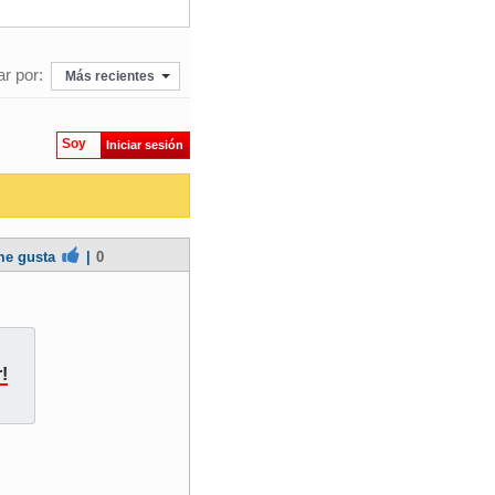
r por:
Más recientes
Soy
Iniciar sesión
e gusta
|
0
!