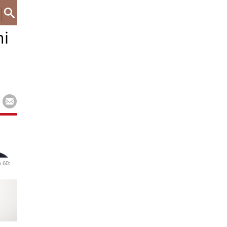
mi
 60: