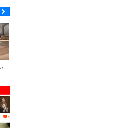
MUTUAL
ELECTROLUX
A dos años de la Ley Karin:
¿Qué buscan hoy las familias en
ck
especialistas afirman que el desafío es
tecnología para el hogar?
consolidar un cambio cultural en las
organizaciones
4