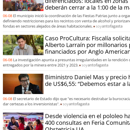
diferenciados: locales en zonas
deberán cerrar a la 1:00 de la
06-08
El municipio inició la coordinación de las Fiestas Patrias junto a org
definiendo restricciones para los recintos con venta de alcohol y prioriz
fondas en sectores alejados de áreas habitacionales.
soy
antofagasta
Caso ProCultura: Fiscalía solicit
Alberto Larraín por millonarios
financiados por Anglo America
06-08
La investigación apunta a presuntas irregularidades en la rendición
entregados por la minera entre 2021 y 2023.
soy
antofagasta
Biministro Daniel Mas y precio 
de US$6,55: “Debemos estar a la
06-08
El secretario de Estado dijo que "es necesario destrabar la burocracia
dar certezas a los inversionistas".
soy
antofagasta
Desde violencia en el pololeo ha
400 consultas en Feria Comunit
Obstetricia UA