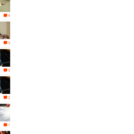
4
3
3
2
1