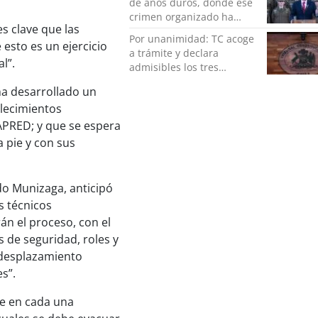
de años duros, donde ese
crimen organizado ha
es clave que las
ocupado un lugar que no
Por unanimidad: TC acoge
le corresponde”
esto es un ejercicio
a trámite y declara
l”.
admisibles los tres
requerimientos de la
 ha desarrollado un
oposición contra la
lecimientos
megarreforma
APRED; y que se espera
 pie y con sus
do Munizaga, anticipó
s técnicos
n el proceso, con el
s de seguridad, roles y
 desplazamiento
s”.
de en cada una