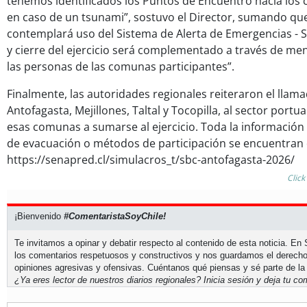
tenemos identificados los Puntos de Encuentro hacia los 
en caso de un tsunami”, sostuvo el Director, sumando que 
contemplará uso del Sistema de Alerta de Emergencias - SAE
y cierre del ejercicio será complementado a través de men
las personas de las comunas participantes”.
Finalmente, las autoridades regionales reiteraron el llam
Antofagasta, Mejillones, Taltal y Tocopilla, al sector portu
esas comunas a sumarse al ejercicio. Toda la información
de evacuación o métodos de participación se encuentran 
https://senapred.cl/simulacros_t/sbc-antofagasta-2026/
Click
¡Bienvenido
#ComentaristaSoyChile!
Te invitamos a opinar y debatir respecto al contenido de esta noticia. E
los comentarios respetuosos y constructivos y nos guardamos el derecho
opiniones agresivas y ofensivas. Cuéntanos qué piensas y sé parte de la
¿Ya eres lector de nuestros diarios regionales?
Inicia sesión
y deja tu com