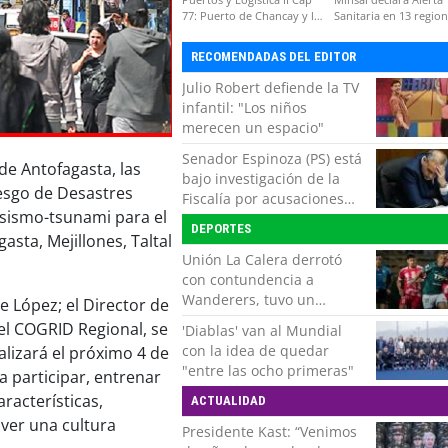
77: Puerto de Chancay y la
Sanitaria en 13 regio
competitividad de Chile
por virus hanta
RECOMENDADAS DEL EDITOR
Julio Robert defiende la TV
infantil: "Los niños
merecen un espacio"
Senador Espinoza (PS) está
de Antofagasta, las
bajo investigación de la
iesgo de Desastres
Fiscalía por acusaciones
 sismo-tsunami para el
cruzadas de agresión con
DEPORTES
su pareja
sta, Mejillones, Taltal
Unión La Calera derrotó
con contundencia a
Wanderers, tuvo un
e López; el Director de
respiro y clasificó en Copa
l COGRID Regional, se
'Diablas' van al Mundial
Chile
con la idea de quedar
ealizará el próximo 4 de
"entre las ocho primeras"
 a participar, entrenar
racterísticas,
ACTUALIDAD
over una cultura
Presidente Kast: “Venimos