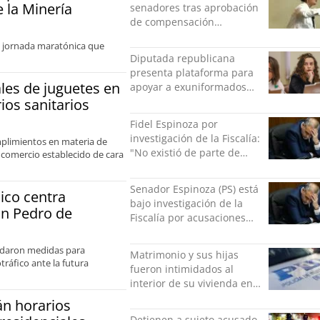
 la Minería
senadores tras aprobación
de compensación
municipal: "Gobierno
a jornada maratónica que
indolente"
Diputada republicana
presenta plataforma para
ales de juguetes en
apoyar a exuniformados
condenados tras estallido
os sanitarios
social
Fidel Espinoza por
investigación de la Fiscalía:
mplimientos en materia de
"No existió de parte de
l comercio establecido de cara
nadie ningún acto de
violencia física ni verbal"
Senador Espinoza (PS) está
ico centra
bajo investigación de la
an Pedro de
Fiscalía por acusaciones
cruzadas de agresión con
su pareja
ordaron medidas para
Matrimonio y sus hijas
ráfico ante la futura
fueron intimidados al
interior de su vivienda en
Puente Alto
n horarios
Detienen a sujeto acusado