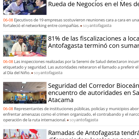
Rueda de Negocios en el Mes de
06-08
Ejecutivos de 19 empresas sostuvieron reuniones cara a cara en un
fortaleció el networking entre compañías.
soy
antofagasta
81% de las fiscalizaciones a loc
Antofagasta terminó con sumari
06-08
Las inspecciones realizadas por la Seremi de Salud detectaron incu
etiquetado y seguridad. Las autoridades reiteraron el llamado a preferir e
al Día del Niño.
soy
antofagasta
Seguridad del Corredor Bioceán
encuentro de autoridades en S
Atacama
06-08
Representantes de instituciones públicas, policías y municipios ab
enfrentar amenazas como el crimen organizado, el contrabando y el narcot
operación de la ruta internacional.
soy
antofagasta
Ramadas de Antofagasta tendrá