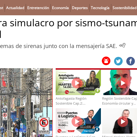
st
Actualidad
Entretención
Economía
Deportes
Tecnología
Sostenibilidad
a simulacro por sismo-tsuna
l
stemas de sirenas junto con la mensajería SAE.
Antofagasta Región
Región Sostenible Cap
Sostenible Cap.2:
Economía circular y
Educación ambiental y
desarrollo regional
formación de capacidades
técnicas
Puertos y Logística II Cap
Minsal declara Alerta