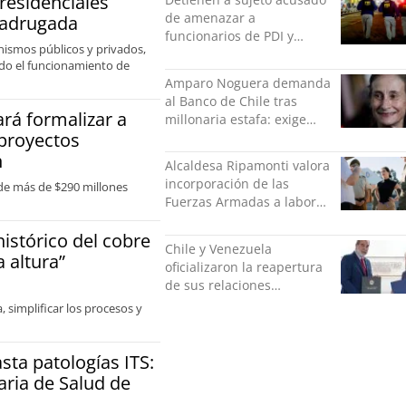
 residenciales
de amenazar a
 madrugada
funcionarios de PDI y
anismos públicos y privados,
Carabineros en Laguna
ando el funcionamiento de
Verde
Amparo Noguera demanda
al Banco de Chile tras
ará formalizar a
millonaria estafa: exige
 proyectos
más de $528 millones
n
Alcaldesa Ripamonti valora
incorporación de las
 de más de $290 millones
Fuerzas Armadas a labores
de seguridad y pide
histórico del cobre
“responsabilidad política”
Chile y Venezuela
 altura”
oficializaron la reapertura
de sus relaciones
consulares
, simplificar los procesos y
sta patologías ITS:
aria de Salud de