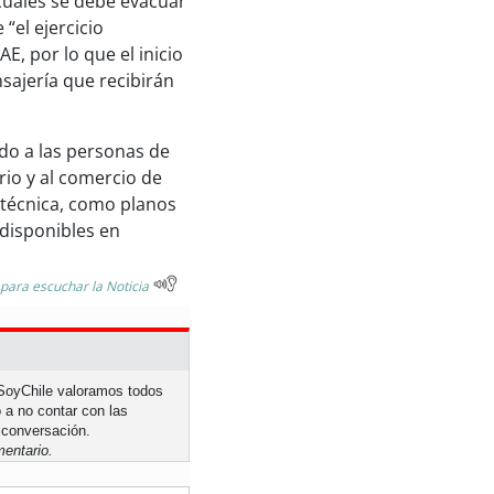
cuales se debe evacuar
“el ejercicio
, por lo que el inicio
sajería que recibirán
ado a las personas de
ario y al comercio de
 técnica, como planos
disponibles en
 para escuchar la Noticia
n SoyChile valoramos todos
 a no contar con las
 conversación.
entario.