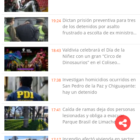
Dictan prisión preventiva para tres
19:24
de los detenidos por asalto
frustrado a escolta de ex ministro
Cordero
Valdivia celebrará el Día de la
18:43
Niñez con un gran “Circo de
Dinosaurios” en el Coliseo
Municipal
Investigan homicidios ocurridos en
17:38
San Pedro de la Paz y Chiguayante:
hay un detenido
Caída de ramas deja dos personas
17:41
lesionadas y obliga a evacuar
Parque Brasil de Limache
Incendio afectó vivienda en sector
17:17