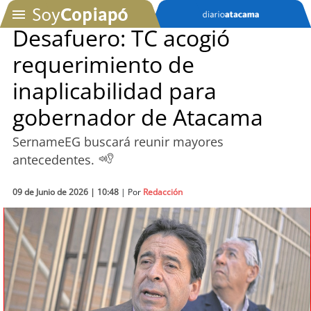
Desafuero: TC acogió
requerimiento de
SOYTV
inaplicabilidad para
gobernador de Atacama
Podcast
SernameEG buscará reunir mayores
Actualidad
antecedentes.
Entretención
09 de Junio de 2026 | 10:48
| Por
Redacción
Economía
Deportes
Tecnología