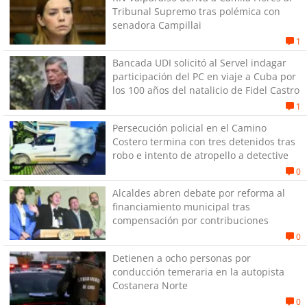
Tribunal Supremo tras polémica con
senadora Campillai
1
Bancada UDI solicitó al Servel indagar
participación del PC en viaje a Cuba por
los 100 años del natalicio de Fidel Castro
1
Persecución policial en el Camino
Costero termina con tres detenidos tras
robo e intento de atropello a detective
0
Alcaldes abren debate por reforma al
financiamiento municipal tras
compensación por contribuciones
0
Detienen a ocho personas por
conducción temeraria en la autopista
Costanera Norte
0