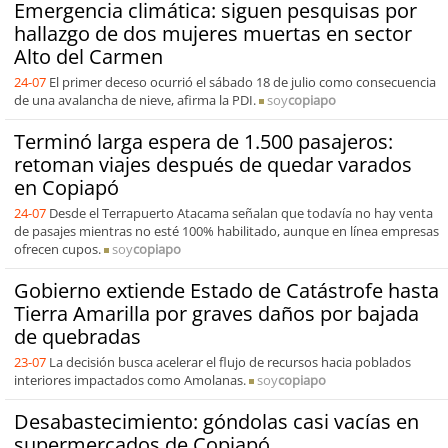
Emergencia climática: siguen pesquisas por
hallazgo de dos mujeres muertas en sector
Alto del Carmen
24-07
El primer deceso ocurrió el sábado 18 de julio como consecuencia
de una avalancha de nieve, afirma la PDI.
soy
copiapo
Terminó larga espera de 1.500 pasajeros:
retoman viajes después de quedar varados
en Copiapó
24-07
Desde el Terrapuerto Atacama señalan que todavía no hay venta
de pasajes mientras no esté 100% habilitado, aunque en línea empresas
ofrecen cupos.
soy
copiapo
Gobierno extiende Estado de Catástrofe hasta
Tierra Amarilla por graves daños por bajada
de quebradas
23-07
La decisión busca acelerar el flujo de recursos hacia poblados
interiores impactados como Amolanas.
soy
copiapo
Desabastecimiento: góndolas casi vacías en
supermercados de Copiapó