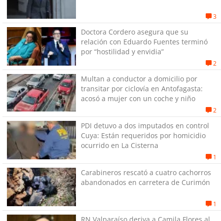
3
Doctora Cordero asegura que su
relación con Eduardo Fuentes terminó
por “hostilidad y envidia”
2
Multan a conductor a domicilio por
transitar por ciclovía en Antofagasta:
acosó a mujer con un coche y niño
2
PDI detuvo a dos imputados en control
Cuya: Están requeridos por homicidio
ocurrido en La Cisterna
1
Carabineros rescató a cuatro cachorros
abandonados en carretera de Curimón
1
RN Valparaíso deriva a Camila Flores al