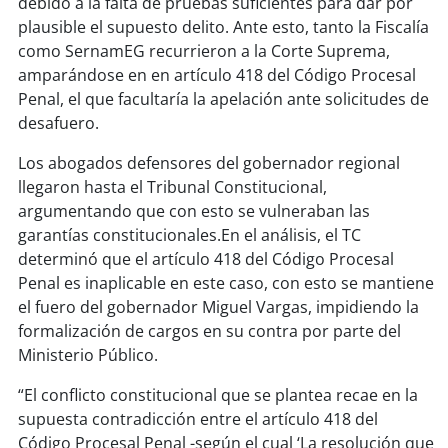
debido a la falta de pruebas suficientes para dar por
soy
sanantonio
plausible el supuesto delito. Ante esto, tanto la Fiscalía
como SernamEG recurrieron a la Corte Suprema,
soy
chillán
amparándose en en artículo 418 del Código Procesal
Penal, el que facultaría la apelación ante solicitudes de
soy
sancarlos
desafuero.
soy
talcahuano
Los abogados defensores del gobernador regional
llegaron hasta el Tribunal Constitucional,
soy
concepción
argumentando que con esto se vulneraban las
garantías constitucionales.En el análisis, el TC
soy
coronel
determinó que el artículo 418 del Código Procesal
Penal es inaplicable en este caso, con esto se mantiene
soy
arauco
el fuero del gobernador Miguel Vargas, impidiendo la
formalización de cargos en su contra por parte del
soy
temuco
Ministerio Público.
“El conflicto constitucional que se plantea recae en la
soy
valdivia
supuesta contradicción entre el artículo 418 del
Código Procesal Penal -según el cual ‘La resolución que
soy
osorno