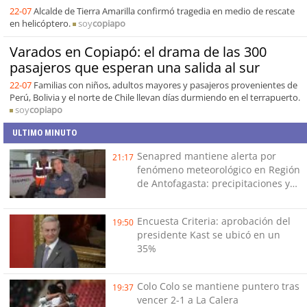
22-07
Alcalde de Tierra Amarilla confirmó tragedia en medio de rescate
en helicóptero.
soy
copiapo
Varados en Copiapó: el drama de las 300
pasajeros que esperan una salida al sur
22-07
Familias con niños, adultos mayores y pasajeros provenientes de
Perú, Bolivia y el norte de Chile llevan días durmiendo en el terrapuerto.
soy
copiapo
ULTIMO MINUTO
Senapred mantiene alerta por
21:17
fenómeno meteorológico en Región
de Antofagasta: precipitaciones y
tormentas eléctricas
Encuesta Criteria: aprobación del
19:50
presidente Kast se ubicó en un
35%
Colo Colo se mantiene puntero tras
19:37
vencer 2-1 a La Calera