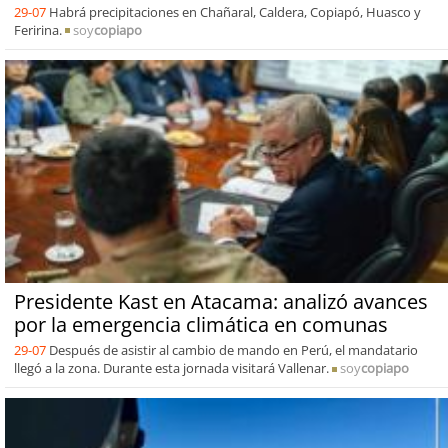
29-07
Habrá precipitaciones en Chañaral, Caldera, Copiapó, Huasco y
Feririna.
soy
copiapo
Presidente Kast en Atacama: analizó avances
por la emergencia climática en comunas
29-07
Después de asistir al cambio de mando en Perú, el mandatario
llegó a la zona. Durante esta jornada visitará Vallenar.
soy
copiapo