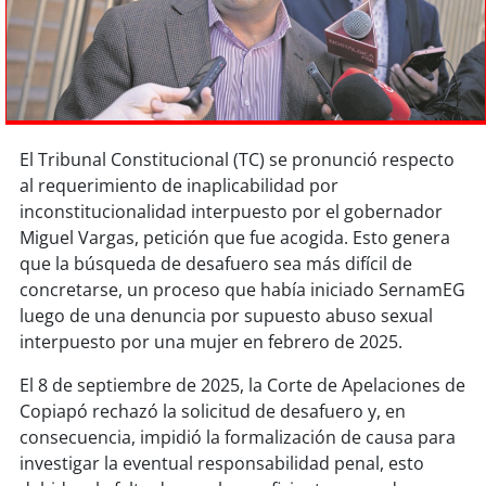
Sostenibilidad
soy
chile
soy
arica
El Tribunal Constitucional (TC) se pronunció respecto
soy
iquique
al requerimiento de inaplicabilidad por
inconstitucionalidad interpuesto por el gobernador
soy
calama
Miguel Vargas, petición que fue acogida. Esto genera
que la búsqueda de desafuero sea más difícil de
soy
antofagasta
concretarse, un proceso que había iniciado SernamEG
luego de una denuncia por supuesto abuso sexual
soy
copiapó
interpuesto por una mujer en febrero de 2025.
El 8 de septiembre de 2025, la Corte de Apelaciones de
soy
valparaíso
Copiapó rechazó la solicitud de desafuero y, en
consecuencia, impidió la formalización de causa para
soy
quillota
investigar la eventual responsabilidad penal, esto