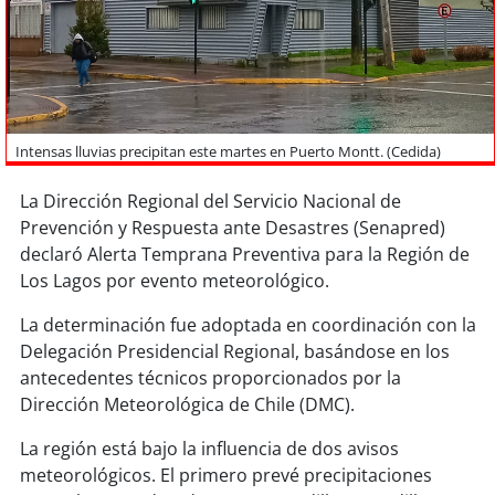
Sostenibilidad
soy
chile
soy
arica
Intensas lluvias precipitan este martes en Puerto Montt. (Cedida)
soy
iquique
La Dirección Regional del Servicio Nacional de
Prevención y Respuesta ante Desastres (Senapred)
soy
calama
declaró Alerta Temprana Preventiva para la Región de
Los Lagos por evento meteorológico.
soy
antofagasta
La determinación fue adoptada en coordinación con la
soy
copiapó
Delegación Presidencial Regional, basándose en los
antecedentes técnicos proporcionados por la
soy
valparaíso
Dirección Meteorológica de Chile (DMC).
soy
quillota
La región está bajo la influencia de dos avisos
meteorológicos. El primero prevé precipitaciones