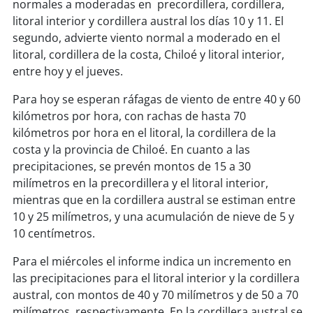
soy
sanantonio
normales a moderadas en precordillera, cordillera,
litoral interior y cordillera austral los días 10 y 11. El
soy
chillán
segundo, advierte viento normal a moderado en el
litoral, cordillera de la costa, Chiloé y litoral interior,
entre hoy y el jueves.
soy
sancarlos
Para hoy se esperan ráfagas de viento de entre 40 y 60
soy
talcahuano
kilómetros por hora, con rachas de hasta 70
kilómetros por hora en el litoral, la cordillera de la
soy
concepción
costa y la provincia de Chiloé. En cuanto a las
precipitaciones, se prevén montos de 15 a 30
soy
coronel
milímetros en la precordillera y el litoral interior,
mientras que en la cordillera austral se estiman entre
soy
arauco
10 y 25 milímetros, y una acumulación de nieve de 5 y
10 centímetros.
soy
temuco
Para el miércoles el informe indica un incremento en
soy
valdivia
las precipitaciones para el litoral interior y la cordillera
austral, con montos de 40 y 70 milímetros y de 50 a 70
soy
osorno
milímetros, respectivamente. En la cordillera austral se