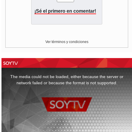
¡Sé el primero en comentar!
Ver términos y condiciones
This
is
a
The media could not be loaded, either because the server or
modal
window.
network failed or because the format is not supported.