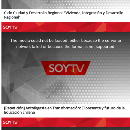
Ciclo Ciudad y Desarrollo Regional: “Vivienda, Integración y Desarrollo
Regional"
This
is
a
The media could not be loaded, either because the server or
modal
window.
network failed or because the format is not supported.
[Repetición] Antofagasta en Transformación: El presente y futuro de la
Educación chilena
This