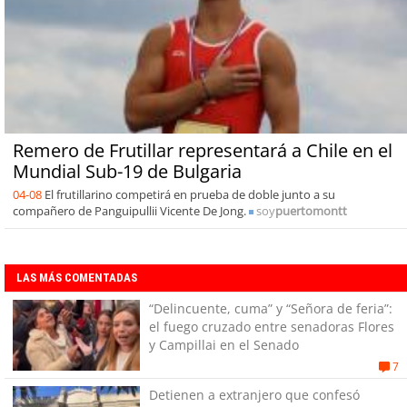
Remero de Frutillar representará a Chile en el
Mundial Sub-19 de Bulgaria
04-08
El frutillarino competirá en prueba de doble junto a su
compañero de Panguipullii Vicente De Jong.
soy
puertomontt
LAS MÁS COMENTADAS
“Delincuente, cuma” y “Señora de feria”:
el fuego cruzado entre senadoras Flores
y Campillai en el Senado
7
Detienen a extranjero que confesó