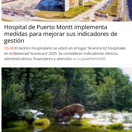
Hospital de Puerto Montt implementa
medidas para mejorar sus indicadores de
gestión
05-08
El recinto hospitalario se ubicó en el lugar 54 entre 62 hospitales
en el Balanced Scorecard 2025. Se consideran indicadores clínicos,
administrativos, financieros y atención.
soy
puertomontt