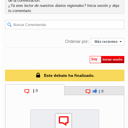
de la conversación.
¿Ya eres lector de nuestros diarios regionales?
Inicia sesión
y deja
tu comentario.
Ordenar por:
Más recientes
Soy
Iniciar sesión
Este debate ha finalizado.
|
0
|
0