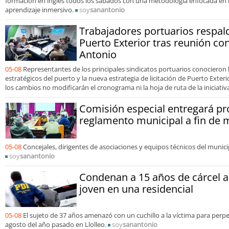
formación en inglés todos los sábados con una metodología enfocada en l
aprendizaje inmersivo.
soy
sanantonio
Trabajadores portuarios respal
Puerto Exterior tras reunión co
Antonio
05-08
Representantes de los principales sindicatos portuarios conocieron 
estratégicos del puerto y la nueva estrategia de licitación de Puerto Exte
los cambios no modificarán el cronograma ni la hoja de ruta de la iniciativ
Comisión especial entregará p
reglamento municipal a fin de 
05-08
Concejales, dirigentes de asociaciones y equipos técnicos del munic
soy
sanantonio
Condenan a 15 años de cárcel a 
joven en una residencial
05-08
El sujeto de 37 años amenazó con un cuchillo a la víctima para perpe
agosto del año pasado en Llolleo.
soy
sanantonio