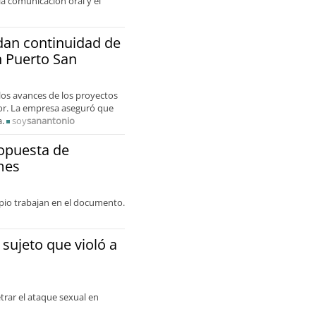
a comunicación oral y el
dan continuidad de
n Puerto San
los avances de los proyectos
rior. La empresa aseguró que
a.
soy
sanantonio
ropuesta de
mes
ipio trabajan en el documento.
sujeto que violó a
trar el ataque sexual en