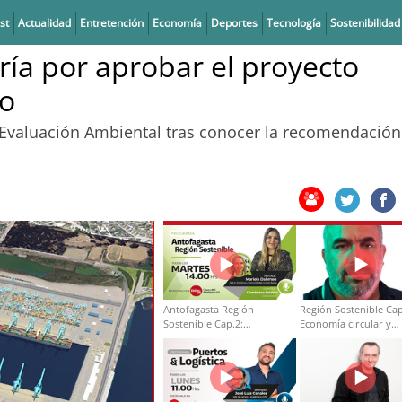
st
Actualidad
Entretención
Economía
Deportes
Tecnología
Sostenibilidad
ría por aprobar el proyecto
io
e Evaluación Ambiental tras conocer la recomendación
Antofagasta Región
Región Sostenible Cap
Sostenible Cap.2:
Economía circular y
Educación ambiental y
desarrollo regional
formación de capacidades
técnicas