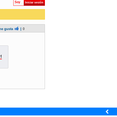
Soy
Iniciar sesión
e gusta
|
0
!