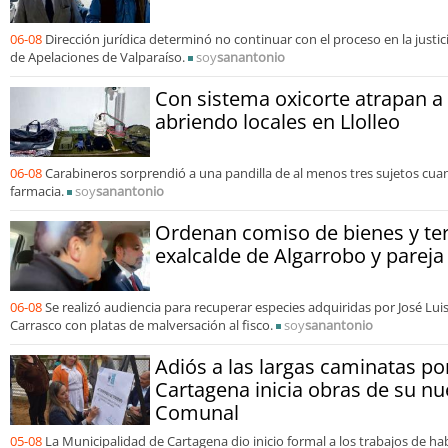
06-08
Dirección jurídica determinó no continuar con el proceso en la justicia
de Apelaciones de Valparaíso.
soy
sanantonio
Con sistema oxicorte atrapan 
abriendo locales en Llolleo
06-08
Carabineros sorprendió a una pandilla de al menos tres sujetos cua
farmacia.
soy
sanantonio
Ordenan comiso de bienes y te
exalcalde de Algarrobo y pareja
06-08
Se realizó audiencia para recuperar especies adquiridas por José Lui
Carrasco con platas de malversación al fisco.
soy
sanantonio
Adiós a las largas caminatas p
Cartagena inicia obras de su n
Comunal
05-08
La Municipalidad de Cartagena dio inicio formal a los trabajos de hab