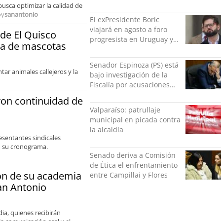
nadie ningún acto de
usca optimizar la calidad de
violencia física ni verbal"
oy
sanantonio
El exPresidente Boric
viajará en agosto a foro
 de El Quisco
progresista en Uruguay y
ia de mascotas
luego a Alemania
Senador Espinoza (PS) está
tar animales callejeros y la
bajo investigación de la
Fiscalía por acusaciones
cruzadas de agresión con
ron continuidad de
su pareja
Valparaíso: patrullaje
municipal en picada contra
la alcaldía
esentantes sindicales
en su cronograma.
Senado deriva a Comisión
de Ética el enfrentamiento
ón de su academia
entre Campillai y Flores
an Antonio
ia, quienes recibirán