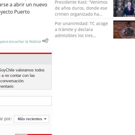
Presidente Kast: “Venimos
arse a abrir un nuevo
de años duros, donde ese
oyecto Puerto
crimen organizado ha
ocupado un lugar que no
Por unanimidad: TC acoge
le corresponde”
a trámite y declara
admisibles los tres
requerimientos de la
 para escuchar la Noticia
oposición contra la
megarreforma
n SoyChile valoramos todos
 a no contar con las
 conversación.
entario.
r por:
Más recientes