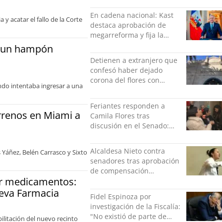
Senado
En cadena nacional: Kast
 y acatar el fallo de la Corte
destaca aprobación de
megarreforma y fija la
seguridad como nuevo
a un hampón
desafío del Gobierno
Detienen a extranjero que
confesó haber dejado
corona del flores con
ndo intentaba ingresar a una
amenazas al alcaide de la
exPenitenciaría
Feriantes responden a
rrenos en Miami a
Camila Flores tras
discusión en el Senado:
“Ser mujer de feria es un
orgullo”
Alcaldesa Nieto contra
s Yáñez, Belén Carrasco y Sixto
senadores tras aprobación
de compensación
or medicamentos:
municipal: "Gobierno
indolente"
ueva Farmacia
Fidel Espinoza por
investigación de la Fiscalía:
"No existió de parte de
ilitación del nuevo recinto