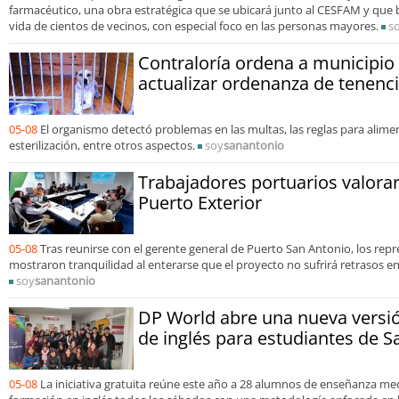
farmacéutico, una obra estratégica que se ubicará junto al CESFAM y que b
vida de cientos de vecinos, con especial foco en las personas mayores.
s
Contraloría ordena a municipio
actualizar ordenanza de tenenc
05-08
El organismo detectó problemas en las multas, las reglas para alimen
esterilización, entre otros aspectos.
soy
sanantonio
Trabajadores portuarios valora
Puerto Exterior
05-08
Tras reunirse con el gerente general de Puerto San Antonio, los repr
mostraron tranquilidad al enterarse que el proyecto no sufrirá retrasos 
soy
sanantonio
DP World abre una nueva versi
de inglés para estudiantes de S
05-08
La iniciativa gratuita reúne este año a 28 alumnos de enseñanza med