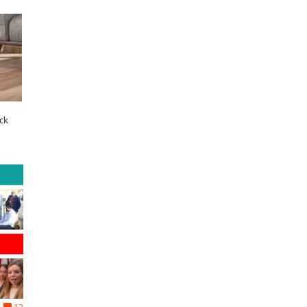
OPRAVAL
ELECTROLUX
ltimos días para postular al Fondo
¿Qué buscan hoy las familias en la
ecino Sopraval de Educación
tecnología para el hogar?