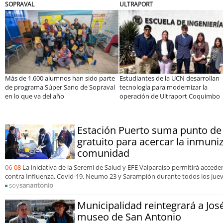
APORT
BANCO DE CHILE
EL
iantes de la UCN desarrollan
Educación y colaboración público-
Cla
logía para modernizar la
privada se toman La Araucanía:
ele
ación de Ultraport Coquimbo
encuentro reunió a líderes para
Sal
abordar las brechas y oportunidades
Estación Puerto suma punto de
gratuito para acercar la inmuniz
comunidad
06-08
La iniciativa de la Seremi de Salud y EFE Valparaíso permitirá acced
contra Influenza, Covid-19, Neumo 23 y Sarampión durante todos los juev
soy
sanantonio
Municipalidad reintegrará a José
museo de San Antonio