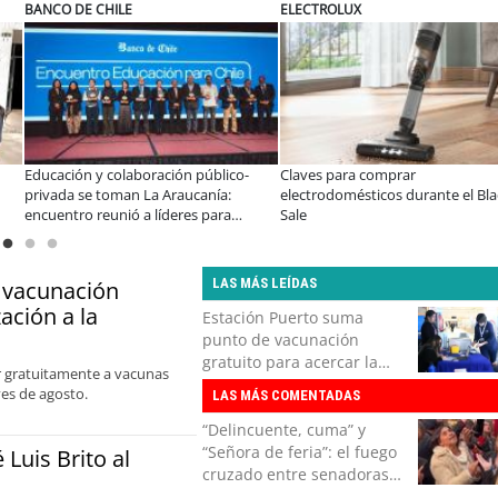
ECTROLUX
MUTUAL
S
ves para comprar
A dos años de la Ley Karin:
Ú
ctrodomésticos durante el Black
especialistas afirman que el desafío es
V
e
consolidar un cambio cultural en las
organizaciones
LAS MÁS LEÍDAS
 vacunación
ación a la
Estación Puerto suma
punto de vacunación
gratuito para acercar la
er gratuitamente a vacunas
inmunización a la
es de agosto.
LAS MÁS COMENTADAS
comunidad
“Delincuente, cuma” y
“Señora de feria”: el fuego
 Luis Brito al
cruzado entre senadoras
Flores y Campillai en el