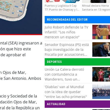
Puertos y Logística II Cap
Minsal declara Alerta
77: Puerto de Chancay y la
Sanitaria en 13 regio
competitividad de Chile
por virus hanta
RECOMENDADAS DEL EDITOR
Julio Robert defiende la TV
infantil: "Los niños
merecen un espacio"
ntal (SEA) ingresaron a
Senador Espinoza (PS) está
ión que hizo este
bajo investigación de la
Fiscalía por acusaciones
 de aprobar el
cruzadas de agresión con
DEPORTES
su pareja
Unión La Calera derrotó
ón Ojos de Mar,
con contundencia a
 de San Antonio. Ambos
Wanderers, tuvo un
respiro y clasificó en Copa
'Diablas' van al Mundial
Chile
con la idea de quedar
cio y Sociedad de la
"entre las ocho primeras"
undación Ojos de Mar,
ACTUALIDAD
ral de la República un