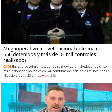
Megaoperativo a nivel nacional culmina con
656 detenidos y más de 33 mil controles
realizados
08-08
En los procedimientos, donde se movilizaron alrededor de cinco
mil funcionarios policiales en 346 comunas del país, se logró incautar 12
kilos de droga y 23 armas.
soy
chile