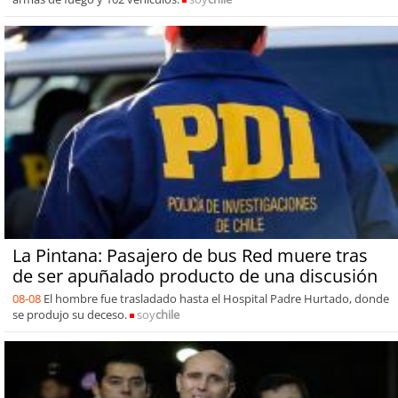
La Pintana: Pasajero de bus Red muere tras
de ser apuñalado producto de una discusión
08-08
El hombre fue trasladado hasta el Hospital Padre Hurtado, donde
se produjo su deceso.
soy
chile