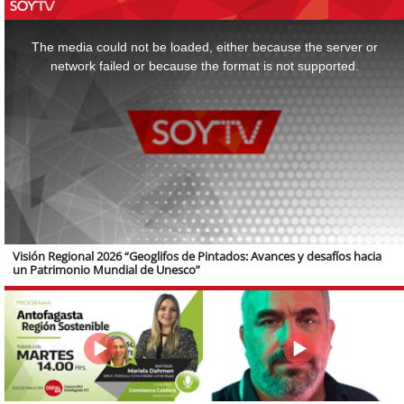
This
is
a
The media could not be loaded, either because the server or
modal
window.
network failed or because the format is not supported.
Visión Regional 2026 “Geoglifos de Pintados: Avances y desafíos hacia
un Patrimonio Mundial de Unesco”