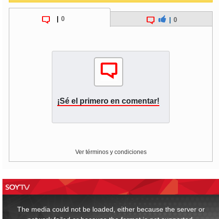
|
0
|
0
¡Sé el primero en comentar!
Ver términos y condiciones
This
is
a
The media could not be loaded, either because the server or
modal
window.