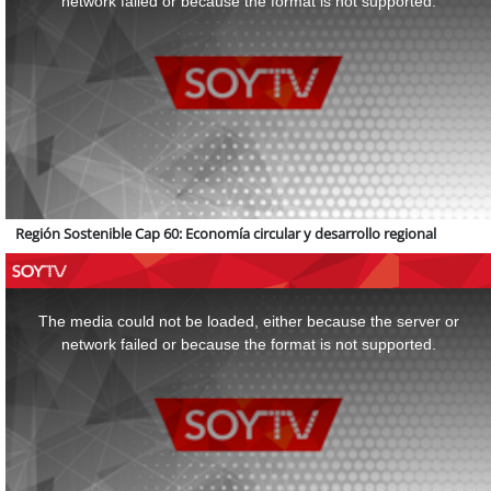
network failed or because the format is not supported.
Región Sostenible Cap 60: Economía circular y desarrollo regional
This
is
a
The media could not be loaded, either because the server or
modal
window.
network failed or because the format is not supported.