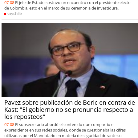
07-08
El jefe de Estado sostuvo un encuentro con el presidente electo
de Colombia, esto en el marco de su ceremonia de investidura.
soy
chile
Pavez sobre publicación de Boric en contra de
Kast: "El gobierno no se pronuncia respecto a
los reposteos"
07-08
El subsecretario abordó el contenido que compartió el
expresidente en sus redes sociales, donde se cuestionaba las cifras
utilizadas por el Mandatario en materia de seguridad durante su