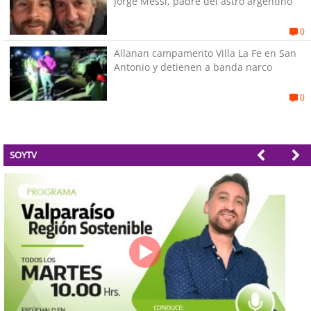
Jorge Messi, padre del astro argentino
0
Allanan campamento Villa La Fe en San
Antonio y detienen a banda narco
0
SOYTV