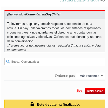
Click para escuchar la Noticia
soy
puertomontt
¡Bienvenido
#ComentaristaSoyChile!
soy
chiloé
Te invitamos a opinar y debatir respecto al contenido de esta
noticia. En SoyChile valoramos todos los comentarios respetuosos
y constructivos y nos guardamos el derecho a no contar con las
opiniones agresivas y ofensivas. Cuéntanos qué piensas y sé parte
de la conversación.
¿Ya eres lector de nuestros diarios regionales?
Inicia sesión
y deja
tu comentario.
Ordenar por:
Más recientes
Soy
Iniciar sesión
Este debate ha finalizado.