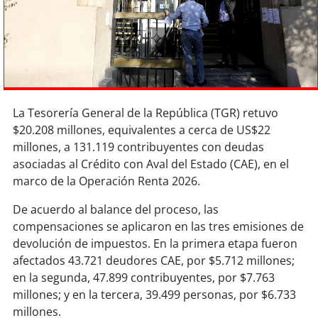
Sostenibilidad
soy
chile
soy
arica
La Tesorería General de la República (TGR) retuvo
soy
iquique
$20.208 millones, equivalentes a cerca de US$22
millones, a 131.119 contribuyentes con deudas
soy
calama
asociadas al Crédito con Aval del Estado (CAE), en el
marco de la Operación Renta 2026.
soy
antofagasta
De acuerdo al balance del proceso, las
soy
copiapó
compensaciones se aplicaron en las tres emisiones de
devolución de impuestos. En la primera etapa fueron
soy
valparaíso
afectados 43.721 deudores CAE, por $5.712 millones;
en la segunda, 47.899 contribuyentes, por $7.763
soy
quillota
millones; y en la tercera, 39.499 personas, por $6.733
millones.