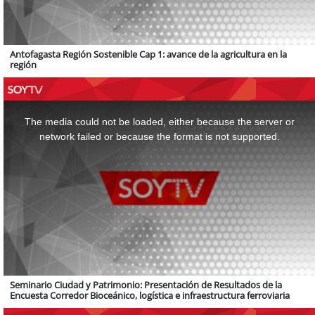
Antofagasta Región Sostenible Cap 1: avance de la agricultura en la
región
This
is
a
The media could not be loaded, either because the server or
modal
window.
network failed or because the format is not supported.
Seminario Ciudad y Patrimonio: Presentación de Resultados de la
Encuesta Corredor Bioceánico, logística e infraestructura ferroviaria