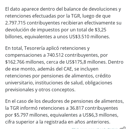
soy
sanantonio
El dato aparece dentro del balance de devoluciones y
soy
chillán
retenciones efectuadas por la TGR, luego de que
2.797.715 contribuyentes recibieran efectivamente su
devolución de impuestos por un total de $3,25
soy
sancarlos
billones, equivalentes a unos US$3.510 millones.
soy
talcahuano
En total, Tesorería aplicó retenciones y
compensaciones a 740.512 contribuyentes, por
soy
concepción
$162.766 millones, cerca de US$175,8 millones. Dentro
de ese monto, además del CAE, se incluyen
soy
coronel
retenciones por pensiones de alimentos, crédito
universitario, instituciones de salud, obligaciones
soy
arauco
previsionales y otros conceptos.
soy
temuco
En el caso de los deudores de pensiones de alimentos,
la TGR informó retenciones a 36.817 contribuyentes
soy
valdivia
por $5.797 millones, equivalentes a US$6,3 millones,
cifra superior a la registrada en años anteriores.
soy
osorno