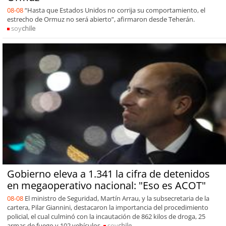
08-08
“Hasta que Estados Unidos no corrija su comportamiento, el
estrecho de Ormuz no será abierto”, afirmaron desde Teherán.
soy
chile
Gobierno eleva a 1.341 la cifra de detenidos
en megaoperativo nacional: "Eso es ACOT"
08-08
El ministro de Seguridad, Martín Arrau, y la subsecretaria de la
cartera, Pilar Giannini, destacaron la importancia del procedimiento
policial, el cual culminó con la incautación de 862 kilos de droga, 25
armas de fuego y 102 vehículos.
soy
chile