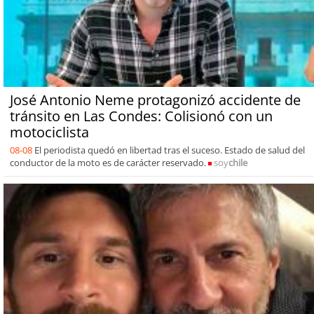
José Antonio Neme protagonizó accidente de
tránsito en Las Condes: Colisionó con un
motociclista
08-08
El periodista quedó en libertad tras el suceso. Estado de salud del
conductor de la moto es de carácter reservado.
soy
chile