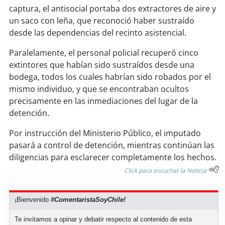
soy
sanantonio
captura, el antisocial portaba dos extractores de aire y
un saco con leña, que reconoció haber sustraído
soy
chillán
desde las dependencias del recinto asistencial.
soy
sancarlos
Paralelamente, el personal policial recuperó cinco
extintores que habían sido sustraídos desde una
soy
talcahuano
bodega, todos los cuales habrían sido robados por el
mismo individuo, y que se encontraban ocultos
precisamente en las inmediaciones del lugar de la
soy
concepción
detención.
soy
coronel
Por instrucción del Ministerio Público, el imputado
pasará a control de detención, mientras continúan las
soy
arauco
diligencias para esclarecer completamente los hechos.
Click para escuchar la Noticia
soy
temuco
soy
valdivia
¡Bienvenido
#ComentaristaSoyChile!
Te invitamos a opinar y debatir respecto al contenido de esta
soy
osorno