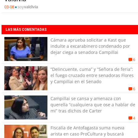
03-08
soy
valdivia
LAS MÁS COMENTADAS
Cámara aprueba solicitar a Kast que
indulte a excarabinero condenado por
dejar ciega a senadora Campillai
6
“Delincuente, cuma” y “Señora de feria”:
el fuego cruzado entre senadoras Flores
y Campillai en el Senado
6
Campillai se cansa y amenaza con
querella “cualquiera que ose a hablar de
mi” tras dichos de Carter
4
Fiscalía de Antofagasta suma nueva
arista en caso ProCultura y buscará