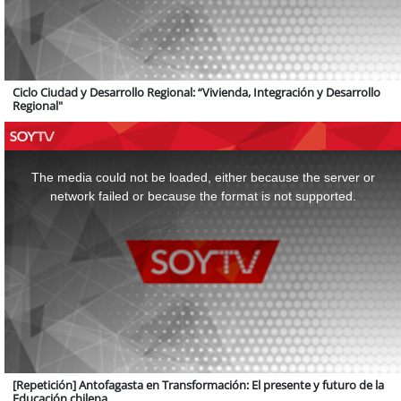
Ciclo Ciudad y Desarrollo Regional: “Vivienda, Integración y Desarrollo
Regional"
This
is
a
The media could not be loaded, either because the server or
modal
window.
network failed or because the format is not supported.
[Repetición] Antofagasta en Transformación: El presente y futuro de la
Educación chilena