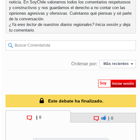
noticia. En SoyChile valoramos todos los comentarios respetuosos
y constructivos y nos guardamos el derecho a no contar con las
opiniones agresivas y ofensivas. Cuéntanos qué piensas y sé parte
soy
puertomontt
de la conversación.
¿Ya eres lector de nuestros diarios regionales?
Inicia sesión
y deja
soy
chiloé
tu comentario.
Ordenar por:
Más recientes
Soy
Iniciar sesión
Este debate ha finalizado.
|
0
|
0