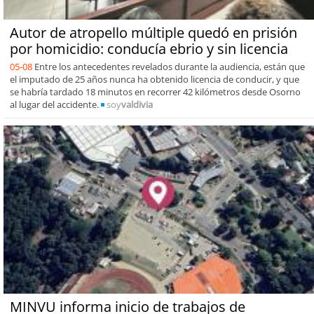
Autor de atropello múltiple quedó en prisión
por homicidio: conducía ebrio y sin licencia
05-08
Entre los antecedentes revelados durante la audiencia, están que
el imputado de 25 años nunca ha obtenido licencia de conducir, y que
se habría tardado 18 minutos en recorrer 42 kilómetros desde Osorno
al lugar del accidente.
soy
valdivia
MINVU informa inicio de trabajos de