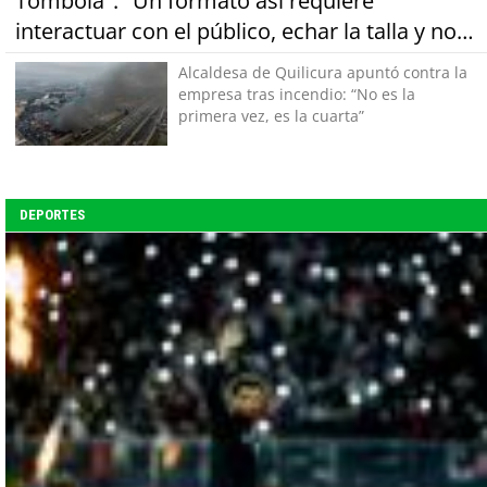
Tombola": "Un formato así requiere
interactuar con el público, echar la talla y no
tener miedo a equivocarse"
Alcaldesa de Quilicura apuntó contra la
empresa tras incendio: “No es la
primera vez, es la cuarta”
DEPORTES