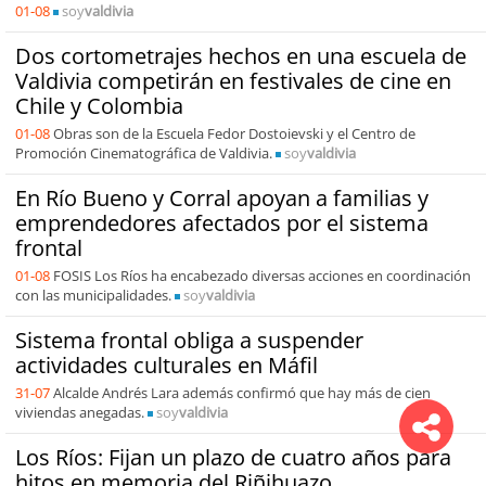
01-08
soy
valdivia
Dos cortometrajes hechos en una escuela de
Valdivia competirán en festivales de cine en
Chile y Colombia
01-08
Obras son de la Escuela Fedor Dostoievski y el Centro de
Promoción Cinematográfica de Valdivia.
soy
valdivia
En Río Bueno y Corral apoyan a familias y
emprendedores afectados por el sistema
frontal
01-08
FOSIS Los Ríos ha encabezado diversas acciones en coordinación
con las municipalidades.
soy
valdivia
Sistema frontal obliga a suspender
actividades culturales en Máfil
31-07
Alcalde Andrés Lara además confirmó que hay más de cien
viviendas anegadas.
soy
valdivia
Los Ríos: Fijan un plazo de cuatro años para
hitos en memoria del Riñihuazo