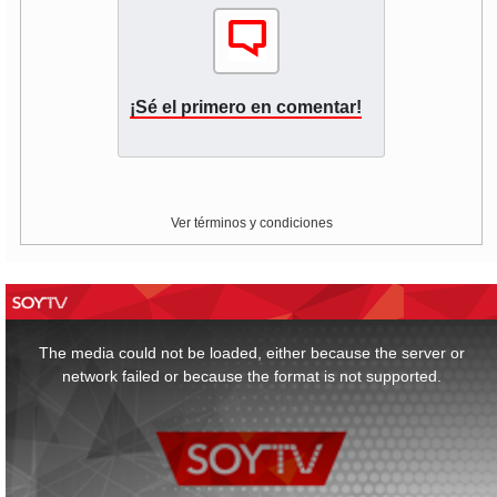
¡Sé el primero en comentar!
Ver términos y condiciones
This
is
a
The media could not be loaded, either because the server or
modal
window.
network failed or because the format is not supported.