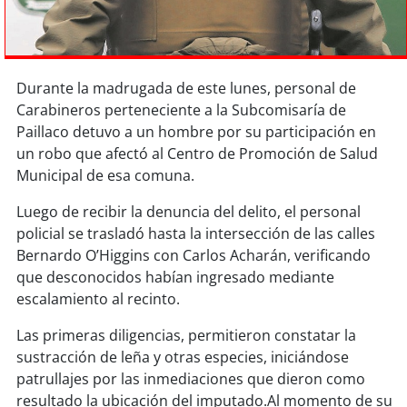
Sostenibilidad
soy
chile
Durante la madrugada de este lunes, personal de
soy
arica
Carabineros perteneciente a la Subcomisaría de
Paillaco detuvo a un hombre por su participación en
soy
iquique
un robo que afectó al Centro de Promoción de Salud
Municipal de esa comuna.
soy
calama
Luego de recibir la denuncia del delito, el personal
policial se trasladó hasta la intersección de las calles
soy
antofagasta
Bernardo O’Higgins con Carlos Acharán, verificando
que desconocidos habían ingresado mediante
soy
copiapó
escalamiento al recinto.
soy
valparaíso
Las primeras diligencias, permitieron constatar la
sustracción de leña y otras especies, iniciándose
soy
quillota
patrullajes por las inmediaciones que dieron como
resultado la ubicación del imputado.Al momento de su