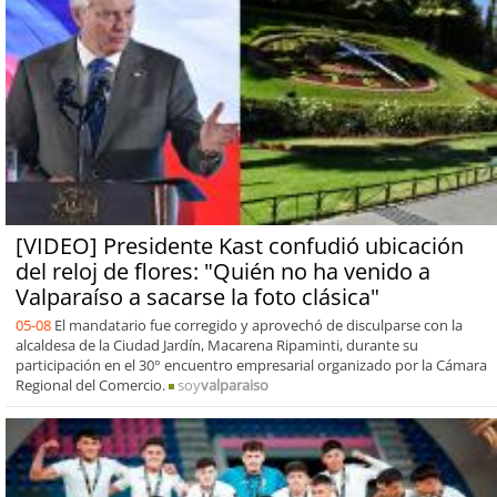
[VIDEO] Presidente Kast confudió ubicación
del reloj de flores: "Quién no ha venido a
Valparaíso a sacarse la foto clásica"
05-08
El mandatario fue corregido y aprovechó de disculparse con la
alcaldesa de la Ciudad Jardín, Macarena Ripaminti, durante su
participación en el 30° encuentro empresarial organizado por la Cámara
Regional del Comercio.
soy
valparaiso