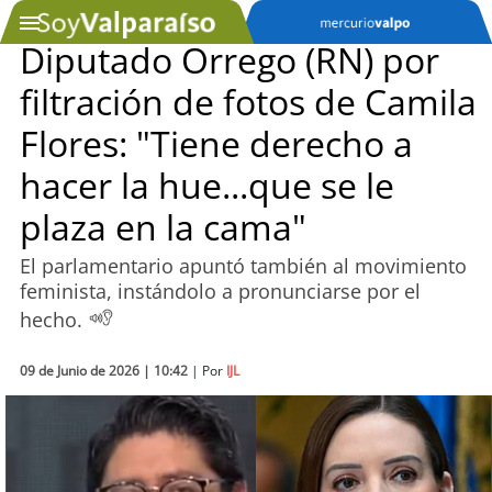
Diputado Orrego (RN) por
filtración de fotos de Camila
SOYTV
Flores: "Tiene derecho a
hacer la hue...que se le
Podcast
plaza en la cama"
Actualidad
El parlamentario apuntó también al movimiento
feminista, instándolo a pronunciarse por el
Entretención
hecho.
Economía
09 de Junio de 2026 | 10:42
| Por
IJL
Deportes
Tecnología