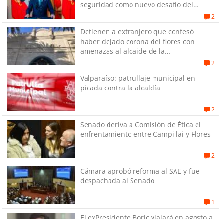
seguridad como nuevo desafío del
Gobierno
2
Detienen a extranjero que confesó
haber dejado corona del flores con
amenazas al alcaide de la
exPenitenciaría
2
Valparaíso: patrullaje municipal en
picada contra la alcaldía
2
Senado deriva a Comisión de Ética el
enfrentamiento entre Campillai y Flores
2
Cámara aprobó reforma al SAE y fue
despachada al Senado
1
El exPresidente Boric viajará en agosto a