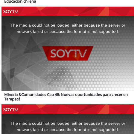
Educación chilena
This
is
a
The media could not be loaded, either because the server or
modal
window.
network failed or because the format is not supported.
Minería &Comunidades Cap 48: Nuevas oportunidades para crecer en
Tarapacá
This
is
a
The media could not be loaded, either because the server or
modal
window.
network failed or because the format is not supported.