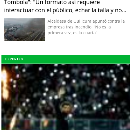
Tombola": "Un formato así requiere
interactuar con el público, echar la talla y no
tener miedo a equivocarse"
Alcaldesa de Quilicura apuntó contra la
empresa tras incendio: “No es la
primera vez, es la cuarta”
DEPORTES