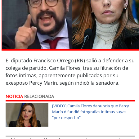
Sostenibilidad
soy
chile
soy
arica
soy
iquique
El diputado Francisco Orrego (RN) salió a defender a su
soy
calama
colega de partido, Camila Flores, tras su filtración de
fotos íntimas, aparentemente publicadas por su
soy
antofagasta
exesposo Percy Marín, según indicó la senadora.
soy
copiapó
NOTICIA
RELACIONADA
[VIDEO] Camila Flores denuncia que Percy
soy
valparaíso
Marín difundió fotografías intimas suyas
"por despecho"
soy
quillota