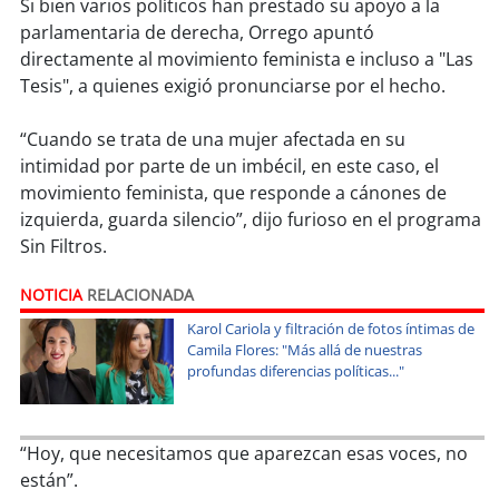
soy
sanantonio
Si bien varios políticos han prestado su apoyo a la
parlamentaria de derecha, Orrego apuntó
directamente al movimiento feminista e incluso a "Las
soy
chillán
Tesis", a quienes exigió pronunciarse por el hecho.
soy
sancarlos
“Cuando se trata de una mujer afectada en su
intimidad por parte de un imbécil, en este caso, el
soy
talcahuano
movimiento feminista, que responde a cánones de
izquierda, guarda silencio”, dijo furioso en el programa
soy
concepción
Sin Filtros.
soy
coronel
NOTICIA
RELACIONADA
Karol Cariola y filtración de fotos íntimas de
soy
arauco
Camila Flores: "Más allá de nuestras
profundas diferencias políticas..."
soy
temuco
soy
valdivia
“Hoy, que necesitamos que aparezcan esas voces, no
están”.
soy
osorno