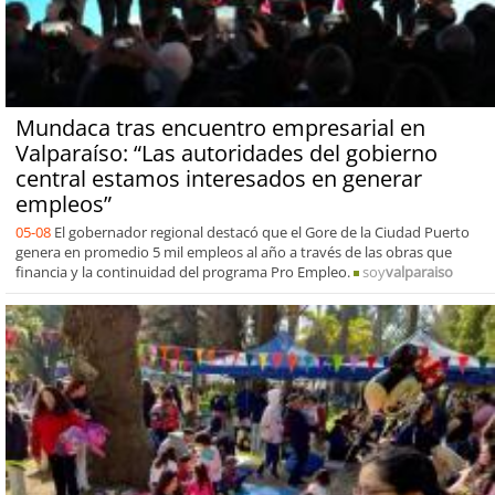
Mundaca tras encuentro empresarial en
Valparaíso: “Las autoridades del gobierno
central estamos interesados en generar
empleos”
05-08
El gobernador regional destacó que el Gore de la Ciudad Puerto
genera en promedio 5 mil empleos al año a través de las obras que
financia y la continuidad del programa Pro Empleo.
soy
valparaiso