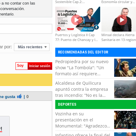
Sostenible Cap.2:
Economía circular y
 a no contar con las
Educación ambiental y
desarrollo regional
 conversación.
formación de capacidades
entario.
técnicas
Puertos y Logística II Cap
Minsal declara Alerta
77: Puerto de Chancay y la
Sanitaria en 13 regio
competitividad de Chile
por virus hanta
r por:
Más recientes
RECOMENDADAS DEL EDITOR
Pedropiedra por su nuevo
Soy
Iniciar sesión
show "La Tombola": "Un
formato así requiere
interactuar con el público,
Alcaldesa de Quilicura
echar la talla y no tener
apuntó contra la empresa
miedo a equivocarse"
tras incendio: “No es la
e gusta
|
0
primera vez, es la cuarta”
DEPORTES
Vozinha en su
presentación en el
Monumental: "Agradezco
!
del fondo de mi corazón
Infantino ofrece la final del