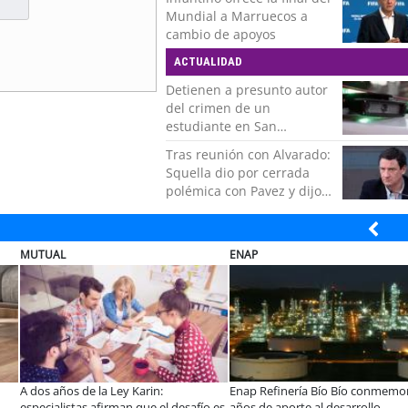
por todo el cariño, el apoyo
Mundial a Marruecos a
del más grande de Chile"
cambio de apoyos
ACTUALIDAD
Detienen a presunto autor
del crimen de un
estudiante en San
Bernardo
Tras reunión con Alvarado:
Squella dio por cerrada
polémica con Pavez y dijo
que "nos ponemos detrás
de la decisión"
AP
ELECTROLUX
J
p Refinería Bío Bío conmemora 60
¿Qué buscan hoy las familias en la
J
s de aporte al desarrollo
tecnología para el hogar?
e