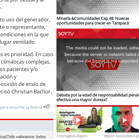
.
Minería &Comunidades Cap 48: Nuevas
cto uso del generador,
oportunidades para crecer en Tarapacá
nte o representante,
condiciones en la que
This
lugar ventilado.
is
a
The media could not be loaded, eithe
modal
window.
s es prioridad. En caso
because the server or network failed 
because the format is not supported
climáticas complejas,
os pacientes y/o
ación y
osición de envío de
ecisó Christian Bachur,
Debate por la edad de responsabilidad penal:
efectiva una mayor dureza?
 para escuchar la Noticia
Antofagasta Región
Región Sostenible Cap
n SoyChile valoramos todos