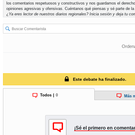
los comentarios respetuosos y constructivos y nos guardamos el derecho
opiniones agresivas y ofensivas. Cuéntanos qué piensas y sé parte de la
¿Ya eres lector de nuestros diarios regionales?
Inicia sesión
y deja tu com
Ordena
Este debate ha finalizado.
Todos
|
0
Más m
¡Sé el primero en comentar