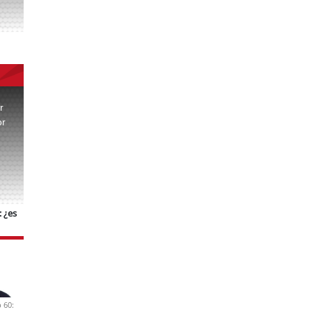
r
or
.
 ¿es
 60: