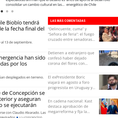
rgético de Chile
p
LAS MÁS COMENTADAS
le Biobío tendrá
e la fecha final del
“Delincuente, cuma” y
“Señora de feria”: el fuego
cruzado entre senadoras
 al 13 de septiembre.
Flores y Campillai en el
Senado
Detienen a extranjero que
mergencia han sido
confesó haber dejado
adas por los
corona del flores con
amenazas al alcaide de la
exPenitenciaría
El exPresidente Boric
núan desplegados en terreno.
viajará en agosto a foro
progresista en Uruguay y
e de Concepción se
luego a Alemania
terior y aseguran
En cadena nacional: Kast
o se ejecutarán
destaca aprobación de
megarreforma y fija la
rse con Claudio Alvarado. Las
seguridad como nuevo
 revisados.
soy
concepcion