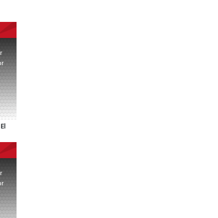
r
or
.
El
r
or
.