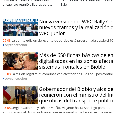
consolidar un cambio cultural en las
ene
organizaciones
Nueva versión del WRC Rally Chi
nuevos tramos y la realización d
WRC Junior
05-08
La quinta edición del evento deportivo está programada desde el 10
soy
concepcion
Más de 650 fichas básicas de e
digitalizadas en las zonas afect
sistemas frontales en Biobío
05-08
La región registra 21 comunas con afectaciones. Los equipos conti
soy
concepcion
Gobernador del Biobío y alcald
reunieron con el ministro del In
que obras del transporte públic
05-08
Sergio Giacaman y Héctor Muñoz viajaron hasta Santiago para reuni
autoridades del Biobío indicaron que se le señaló que los proyectos serán