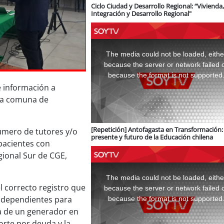
Ciclo Ciudad y Desarrollo Regional: “Vivienda,
Integración y Desarrollo Regional"
This
is
a
The media could not be loaded, eithe
modal
window.
because the server or network failed 
because the format is not supported
e información a
 la comuna de
[Repetición] Antofagasta en Transformación: 
úmero de tutores y/o
presente y futuro de la Educación chilena
pacientes con
gional Sur de CGE,
This
is
a
The media could not be loaded, eithe
modal
window.
 correcto registro que
because the server or network failed 
rodependientes para
because the format is not supported
ga de un generador en
orte por deuda y la