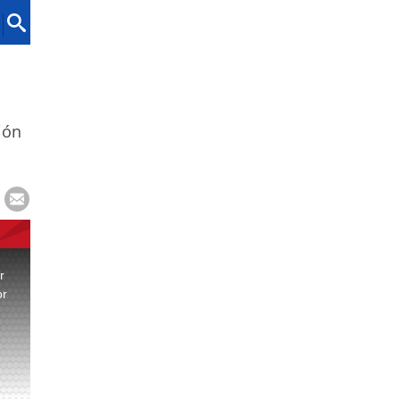
ión
r
or
.