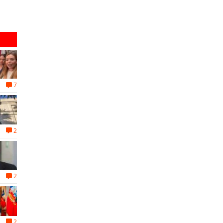
recio-equipamiento
Emprendedor Escolar y Universitario
7
2
2
2