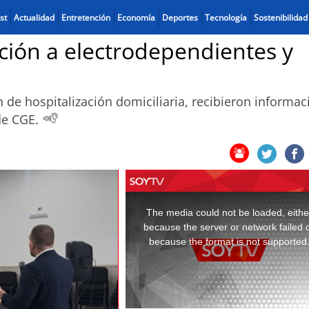
st
Actualidad
Entretención
Economía
Deportes
Tecnología
Sostenibilidad
ción a electrodependientes y
 de hospitalización domiciliaria, recibieron informac
 de CGE.
This
is
a
The media could not be loaded, eithe
modal
window.
because the server or network failed 
because the format is not supported