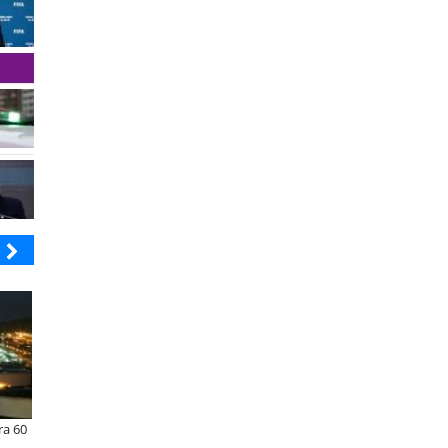
AC SUNRAY
BANCO DE CHILE
AC renueva el Sunray y se convierte
Lanzan convocatorias para los
n el minibús con la mejor relación
concursos nacionales Impacto