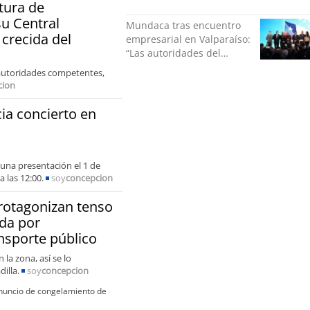
décadas en la cárcel
tura de
u Central
Mundaca tras encuentro
 crecida del
empresarial en Valparaíso:
“Las autoridades del
gobierno central estamos
 autoridades competentes,
interesados en generar
cion
empleos”
ia concierto en
 una presentación el 1 de
 las 12:00.
soy
concepcion
rotagonizan tenso
nda por
nsporte público
la zona, así se lo
dilla.
soy
concepcion
anuncio de congelamiento de