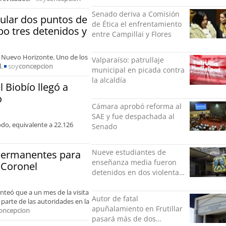
desafío del Gobierno
Senado deriva a Comisión
ular dos puntos de
de Ética el enfrentamiento
bo tres detenidos y
entre Campillai y Flores
la Nuevo Horizonte. Uno de los
Valparaíso: patrullaje
l.
soy
concepcion
municipal en picada contra
la alcaldía
 Biobío llegó a
o
Cámara aprobó reforma al
SAE y fue despachada al
do, equivalente a 22.126
Senado
Nueve estudiantes de
permanentes para
enseñanza media fueron
 Coronel
detenidos en dos violentas
riñas
anteó que a un mes de la visita
Autor de fatal
parte de las autoridades en la
apuñalamiento en Frutillar
oncepcion
pasará más de dos