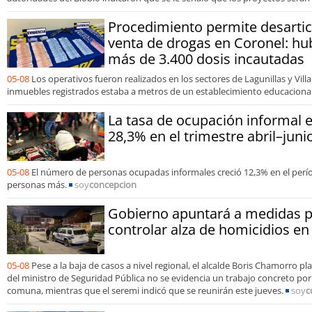
Procedimiento permite desartic
venta de drogas en Coronel: hu
más de 3.400 dosis incautadas
05-08
Los operativos fueron realizados en los sectores de Lagunillas y Vil
inmuebles registrados estaba a metros de un establecimiento educaciona
La tasa de ocupación informal el
28,3% en el trimestre abril–juni
05-08
El número de personas ocupadas informales creció 12,3% en el perío
personas más.
soy
concepcion
Gobierno apuntará a medidas 
controlar alza de homicidios en
05-08
Pese a la baja de casos a nivel regional, el alcalde Boris Chamorro pl
del ministro de Seguridad Pública no se evidencia un trabajo concreto por 
comuna, mientras que el seremi indicó que se reunirán este jueves.
soy
c