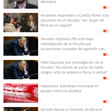
Alemania
2
Feriantes responden a Camila Flores tras
discusión en el Senado: “Ser mujer de
feria es un orgullo”
2
Senador Espinoza (PS) está bajo
investigación de la Fiscalía por
acusaciones cruzadas de agresión con
su pareja
2
Fidel Espinoza por investigación de la
Fiscalía: "No existió de parte de nadie
ningún acto de violencia física ni verbal"
2
Valparaíso: patrullaje municipal en
picada contra la alcaldía
2
Senado deriva a Comisión de Ética el