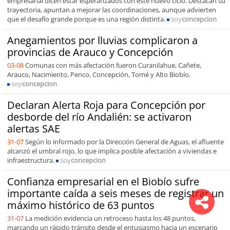
empresarial dicen estar esperanzados con este nuevo ciclo. Destacan su
trayectoria, apuntan a mejorar las coordinaciones, aunque advierten
que el desafío grande porque es una región distinta.
soy
concepcion
Anegamientos por lluvias complicaron a
provincias de Arauco y Concepción
03-08
Comunas con más afectación fueron Curanilahue, Cañete,
Arauco, Nacimiento, Penco, Concepción, Tomé y Alto Biobío.
soy
concepcion
Declaran Alerta Roja para Concepción por
desborde del río Andalién: se activaron
alertas SAE
31-07
Según lo informado por la Dirección General de Aguas, el afluente
alcanzó el umbral rojo, lo que implica posible afectación a viviendas e
infraestructura.
soy
concepcion
Confianza empresarial en el Biobío sufre
importante caída a seis meses de registrar un
máximo histórico de 63 puntos
31-07
La medición evidencia un retroceso hasta los 48 puntos,
marcando un rápido tránsito desde el entusiasmo hacia un escenario