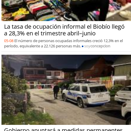
La tasa de ocupación informal el Biobío llegó
a 28,3% en el trimestre abril–junio
05-08
El número de personas ocupadas informales creció 12,3% en el
período, equivalente a 22.126 personas más.
soy
concepcion
Gobierno apuntará a medidas permanentes