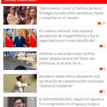
LAS MÁS COMENTADAS
“Delincuente, cuma” y “Señora de feria”:
el fuego cruzado entre senadoras Flores
y Campillai en el Senado
13
En cadena nacional: Kast destaca
aprobación de megarreforma y fija la
seguridad como nuevo desafío del
Gobierno
5
Detienen a extranjero que confesó
haber dejado corona del flores con
amenazas al alcaide de la
exPenitenciaría
4
Alcaldesa Nieto contra senadores tras
aprobación de compensación municipal:
"Gobierno indolente"
3
El exPresidente Boric viajará en agosto a
foro progresista en Uruguay y luego a