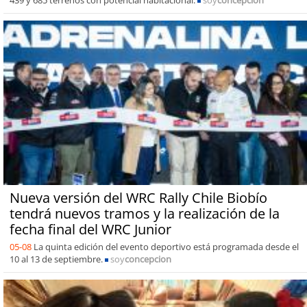
439 y 685 terrenos con potencial habitacional.
soy
concepcion
Nueva versión del WRC Rally Chile Biobío
tendrá nuevos tramos y la realización de la
fecha final del WRC Junior
05-08
La quinta edición del evento deportivo está programada desde el
10 al 13 de septiembre.
soy
concepcion