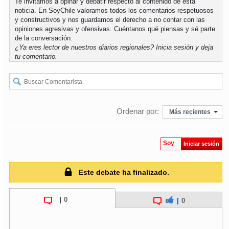
Te invitamos a opinar y debatir respecto al contenido de esta
noticia. En SoyChile valoramos todos los comentarios respetuosos
y constructivos y nos guardamos el derecho a no contar con las
opiniones agresivas y ofensivas. Cuéntanos qué piensas y sé parte
de la conversación.
¿Ya eres lector de nuestros diarios regionales?
Inicia sesión
y deja
tu comentario.
Ordenar por:
Más recientes
Soy
Iniciar sesión
Este debate ha finalizado.
|
0
|
0