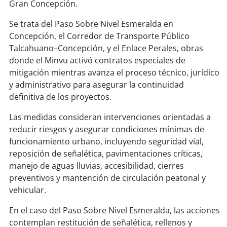
soy
sanantonio
Gran Concepción.
Se trata del Paso Sobre Nivel Esmeralda en
soy
chillán
Concepción, el Corredor de Transporte Público
Talcahuano–Concepción, y el Enlace Perales, obras
soy
sancarlos
donde el Minvu activó contratos especiales de
mitigación mientras avanza el proceso técnico, jurídico
soy
talcahuano
y administrativo para asegurar la continuidad
definitiva de los proyectos.
soy
concepción
Las medidas consideran intervenciones orientadas a
soy
coronel
reducir riesgos y asegurar condiciones mínimas de
funcionamiento urbano, incluyendo seguridad vial,
soy
arauco
reposición de señalética, pavimentaciones críticas,
manejo de aguas lluvias, accesibilidad, cierres
soy
temuco
preventivos y mantención de circulación peatonal y
vehicular.
soy
valdivia
En el caso del Paso Sobre Nivel Esmeralda, las acciones
contemplan restitución de señalética, rellenos y
soy
osorno