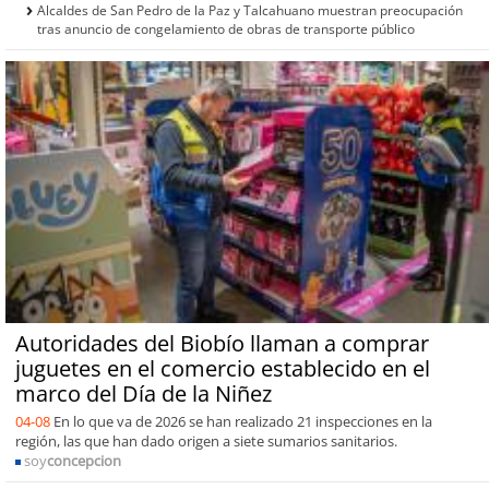
Alcaldes de San Pedro de la Paz y Talcahuano muestran preocupación
tras anuncio de congelamiento de obras de transporte público
Autoridades del Biobío llaman a comprar
juguetes en el comercio establecido en el
marco del Día de la Niñez
04-08
En lo que va de 2026 se han realizado 21 inspecciones en la
región, las que han dado origen a siete sumarios sanitarios.
soy
concepcion