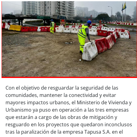
Sostenibilidad
soy
chile
soy
arica
soy
iquique
soy
calama
soy
antofagasta
Con el objetivo de resguardar la seguridad de las
soy
copiapó
comunidades, mantener la conectividad y evitar
mayores impactos urbanos, el Ministerio de Vivienda y
soy
valparaíso
Urbanismo ya puso en operación a las tres empresas
que estarán a cargo de las obras de mitigación y
soy
quillota
resguardo en los proyectos que quedaron inconclusos
tras la paralización de la empresa Tapusa S.A. en el