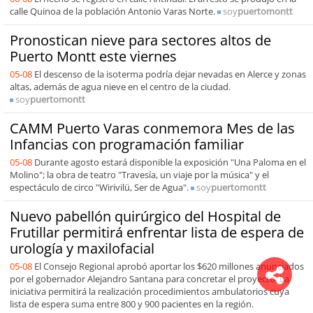
calle Quinoa de la población Antonio Varas Norte.
soy
puertomontt
Pronostican nieve para sectores altos de
Puerto Montt este viernes
05-08
El descenso de la isoterma podría dejar nevadas en Alerce y zonas
altas, además de agua nieve en el centro de la ciudad.
soy
puertomontt
CAMM Puerto Varas conmemora Mes de las
Infancias con programación familiar
05-08
Durante agosto estará disponible la exposición "Una Paloma en el
Molino"; la obra de teatro "Travesía, un viaje por la música" y el
espectáculo de circo "Wirivilü, Ser de Agua".
soy
puertomontt
Nuevo pabellón quirúrgico del Hospital de
Frutillar permitirá enfrentar lista de espera de
urología y maxilofacial
05-08
El Consejo Regional aprobó aportar los $620 millones anunciados
por el gobernador Alejandro Santana para concretar el proyecto. La
iniciativa permitirá la realización procedimientos ambulatorios cuya
lista de espera suma entre 800 y 900 pacientes en la región.