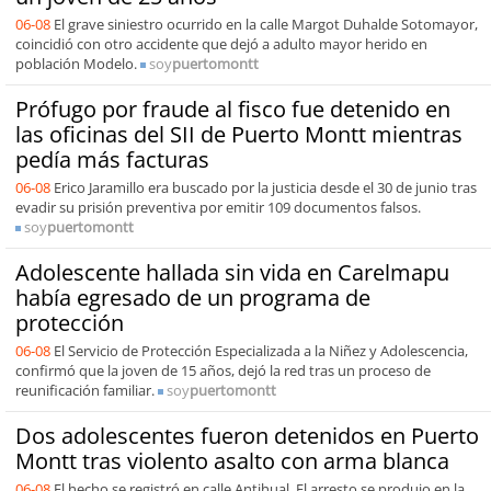
06-08
El grave siniestro ocurrido en la calle Margot Duhalde Sotomayor,
coincidió con otro accidente que dejó a adulto mayor herido en
población Modelo.
soy
puertomontt
Prófugo por fraude al fisco fue detenido en
las oficinas del SII de Puerto Montt mientras
pedía más facturas
06-08
Erico Jaramillo era buscado por la justicia desde el 30 de junio tras
evadir su prisión preventiva por emitir 109 documentos falsos.
soy
puertomontt
Adolescente hallada sin vida en Carelmapu
había egresado de un programa de
protección
06-08
El Servicio de Protección Especializada a la Niñez y Adolescencia,
confirmó que la joven de 15 años, dejó la red tras un proceso de
reunificación familiar.
soy
puertomontt
Dos adolescentes fueron detenidos en Puerto
Montt tras violento asalto con arma blanca
06-08
El hecho se registró en calle Antihual. El arresto se produjo en la