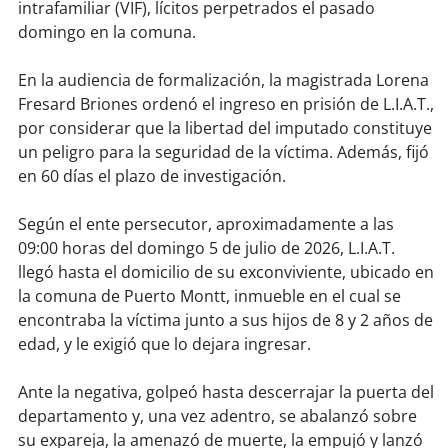
soy
sanantonio
intrafamiliar (VIF), lícitos perpetrados el pasado
domingo en la comuna.
soy
chillán
En la audiencia de formalización, la magistrada Lorena
soy
sancarlos
Fresard Briones ordenó el ingreso en prisión de L.I.A.T.,
por considerar que la libertad del imputado constituye
soy
talcahuano
un peligro para la seguridad de la víctima. Además, fijó
en 60 días el plazo de investigación.
soy
concepción
Según el ente persecutor, aproximadamente a las
09:00 horas del domingo 5 de julio de 2026, L.I.A.T.
soy
coronel
llegó hasta el domicilio de su exconviviente, ubicado en
la comuna de Puerto Montt, inmueble en el cual se
soy
arauco
encontraba la víctima junto a sus hijos de 8 y 2 años de
edad, y le exigió que lo dejara ingresar.
soy
temuco
Ante la negativa, golpeó hasta descerrajar la puerta del
soy
valdivia
departamento y, una vez adentro, se abalanzó sobre
su expareja, la amenazó de muerte, la empujó y lanzó
soy
osorno