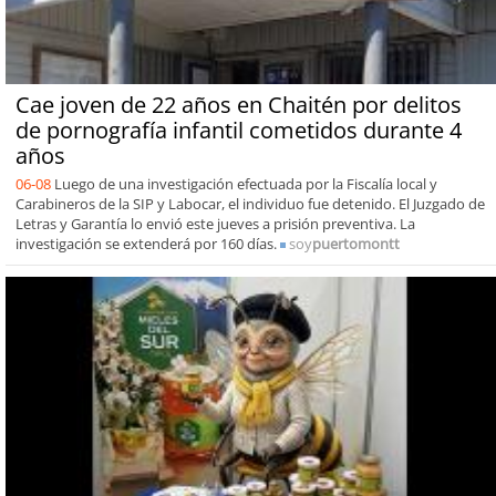
Cae joven de 22 años en Chaitén por delitos
de pornografía infantil cometidos durante 4
años
06-08
Luego de una investigación efectuada por la Fiscalía local y
Carabineros de la SIP y Labocar, el individuo fue detenido. El Juzgado de
Letras y Garantía lo envió este jueves a prisión preventiva. La
investigación se extenderá por 160 días.
soy
puertomontt