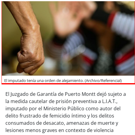
Sostenibilidad
soy
chile
soy
arica
soy
iquique
soy
calama
soy
antofagasta
El imputado tenía una orden de alejamiento. (Archivo/Referencial)
soy
copiapó
El Juzgado de Garantía de Puerto Montt dejó sujeto a
la medida cautelar de prisión preventiva a L.I.A.T.,
soy
valparaíso
imputado por el Ministerio Público como autor del
delito frustrado de femicidio íntimo y los delitos
soy
quillota
consumados de desacato, amenazas de muerte y
lesiones menos graves en contexto de violencia