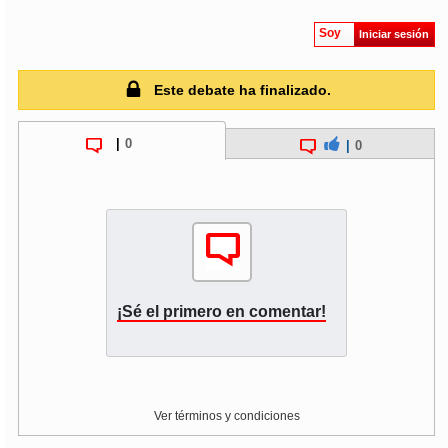
Soy
Iniciar sesión
Este debate ha finalizado.
|
0
|
0
¡Sé el primero en comentar!
Ver términos y condiciones