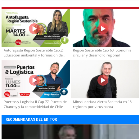
Antofagasta Región Sostenible Cap.2:
Región Sostenible Cap 60: Economía
Educación ambiental y formación de
circular y desarrollo regional
capacidades técnicas
Puertos y Logística II Cap 77: Puerto de
Minsal declara Alerta Sanitaria en 13
Chancay y la competitividad de Chile
regiones por virus hanta
RECOMENDADAS DEL EDITOR