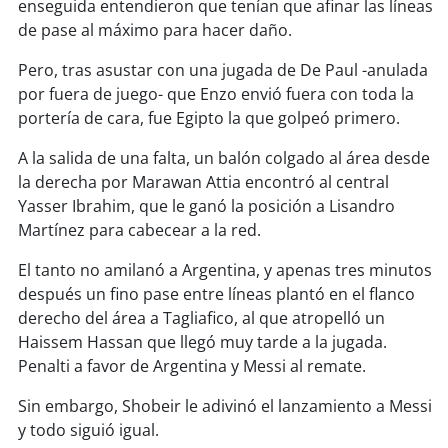
soy
sanantonio
enseguida entendieron que tenían que afinar las líneas
de pase al máximo para hacer daño.
soy
chillán
Pero, tras asustar con una jugada de De Paul -anulada
por fuera de juego- que Enzo envió fuera con toda la
soy
sancarlos
portería de cara, fue Egipto la que golpeó primero.
soy
talcahuano
A la salida de una falta, un balón colgado al área desde
la derecha por Marawan Attia encontró al central
soy
concepción
Yasser Ibrahim, que le ganó la posición a Lisandro
Martínez para cabecear a la red.
soy
coronel
El tanto no amilanó a Argentina, y apenas tres minutos
después un fino pase entre líneas plantó en el flanco
soy
arauco
derecho del área a Tagliafico, al que atropelló un
Haissem Hassan que llegó muy tarde a la jugada.
soy
temuco
Penalti a favor de Argentina y Messi al remate.
soy
valdivia
Sin embargo, Shobeir le adivinó el lanzamiento a Messi
y todo siguió igual.
soy
osorno