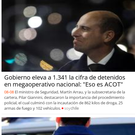
Gobierno eleva a 1.341 la cifra de detenidos
en megaoperativo nacional: "Eso es ACOT"
08-08
El ministro de Seguridad, Martín Arrau, y la subsecretaria de la
cartera, Pilar Giannini, destacaron la importancia del procedimiento
policial, el cual culminó con la incautación de 862 kilos de droga, 25
armas de fuego y 102 vehículos.
soy
chile