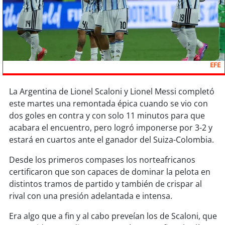
Sostenibilidad
soy
chile
soy
arica
EFE
soy
iquique
La Argentina de Lionel Scaloni y Lionel Messi completó
este martes una remontada épica cuando se vio con
soy
calama
dos goles en contra y con solo 11 minutos para que
acabara el encuentro, pero logró imponerse por 3-2 y
soy
antofagasta
estará en cuartos ante el ganador del Suiza-Colombia.
soy
copiapó
Desde los primeros compases los norteafricanos
certificaron que son capaces de dominar la pelota en
soy
valparaíso
distintos tramos de partido y también de crispar al
rival con una presión adelantada e intensa.
soy
quillota
Era algo que a fin y al cabo preveían los de Scaloni, que