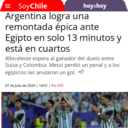
Argentina logra una
remontada épica ante
SOYTV
Egipto en solo 13 minutos y
está en cuartos
Podcast
Albiceleste espera al ganador del duelo entre
Actualidad
Suiza y Colombia. Messi perdió un penal y a los
egipicios les anularon un gol.
Entretención
07 de Julio de 2026 | 14:41
| Por
EFE
Economía
Deportes
Tecnología