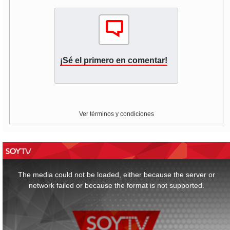
¡Sé el primero en comentar!
Ver términos y condiciones
This
is
a
The media could not be loaded, either because the server or
modal
window.
network failed or because the format is not supported.