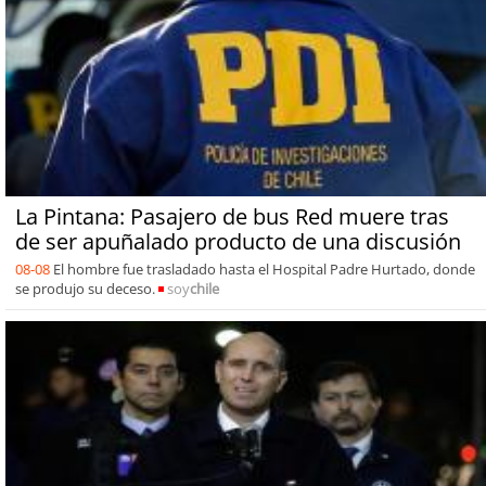
La Pintana: Pasajero de bus Red muere tras
de ser apuñalado producto de una discusión
08-08
El hombre fue trasladado hasta el Hospital Padre Hurtado, donde
se produjo su deceso.
soy
chile