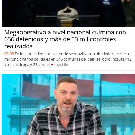
Megaoperativo a nivel nacional culmina con
656 detenidos y más de 33 mil controles
realizados
08-08
En los procedimientos, donde se movilizaron alrededor de cinco
mil funcionarios policiales en 346 comunas del país, se logró incautar 12
kilos de droga y 23 armas.
soy
chile