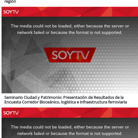
región
This
is
a
The media could not be loaded, either because the server or
modal
window.
network failed or because the format is not supported.
Seminario Ciudad y Patrimonio: Presentación de Resultados de la
Encuesta Corredor Bioceánico, logística e infraestructura ferroviaria
This
is
a
The media could not be loaded, either because the server or
modal
window.
network failed or because the format is not supported.