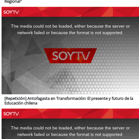
Regional"
This
is
a
The media could not be loaded, either because the server or
modal
window.
network failed or because the format is not supported.
[Repetición] Antofagasta en Transformación: El presente y futuro de la
Educación chilena
This
is
a
The media could not be loaded, either because the server or
modal
window.
network failed or because the format is not supported.