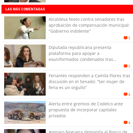
LAS MÁS COMENTADAS
Alcaldesa Nieto contra senadores tras
aprobación de compensación municipal:
"Gobierno indolente"
5
Diputada republicana presenta
plataforma para apoyar a
exuniformados condenados tras
estallido social
5
Feriantes responden a Camila Flores tras
discusión en el Senado: “Ser mujer de
feria es un orgullo”
4
Alerta entre gremios de Codelco ante
propuesta de incorporar capitales
privados
4
Amparo Noguera demanda al Banco de