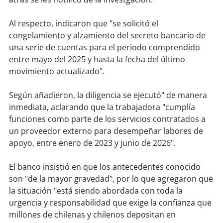
soy
sanantonio
Al respecto, indicaron que "se solicitó el
soy
chillán
congelamiento y alzamiento del secreto bancario de
una serie de cuentas para el periodo comprendido
soy
sancarlos
entre mayo del 2025 y hasta la fecha del último
movimiento actualizado".
soy
talcahuano
Según añadieron, la diligencia se ejecutó" de manera
soy
concepción
inmediata, aclarando que la trabajadora "cumplía
funciones como parte de los servicios contratados a
soy
coronel
un proveedor externo para desempeñar labores de
apoyo, entre enero de 2023 y junio de 2026".
soy
arauco
El banco insistió en que los antecedentes conocido
soy
temuco
son "de la mayor gravedad", por lo que agregaron que
la situación "está siendo abordada con toda la
soy
valdivia
urgencia y responsabilidad que exige la confianza que
millones de chilenas y chilenos depositan en
soy
osorno