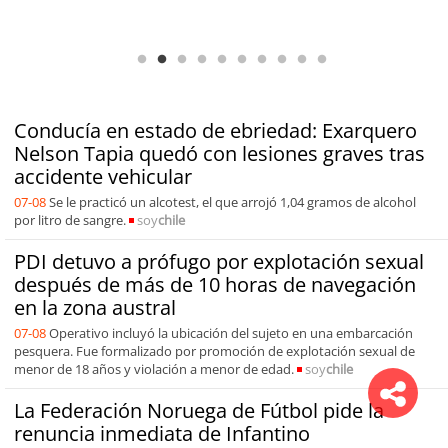
Antofagasta Región Sostenible Cap.2: Educación ambiental y formación
de capacidades técnicas
Conducía en estado de ebriedad: Exarquero
Nelson Tapia quedó con lesiones graves tras
accidente vehicular
07-08
Se le practicó un alcotest, el que arrojó 1,04 gramos de alcohol
por litro de sangre.
soy
chile
PDI detuvo a prófugo por explotación sexual
después de más de 10 horas de navegación
en la zona austral
07-08
Operativo incluyó la ubicación del sujeto en una embarcación
pesquera. Fue formalizado por promoción de explotación sexual de
menor de 18 años y violación a menor de edad.
soy
chile
La Federación Noruega de Fútbol pide la
renuncia inmediata de Infantino