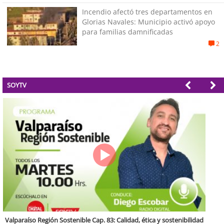
Incendio afectó tres departamentos en
Glorias Navales: Municipio activó apoyo
para familias damnificadas
2
SOYTV