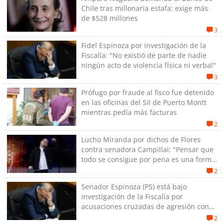
Chile tras millonaria estafa: exige más
de $528 millones
3
Fidel Espinoza por investigación de la
Fiscalía: "No existió de parte de nadie
ningún acto de violencia física ni verbal"
3
Prófugo por fraude al fisco fue detenido
en las oficinas del SII de Puerto Montt
mientras pedía más facturas
2
Lucho Miranda por dichos de Flores
contra senadora Campillai: "Pensar que
todo se consigue por pena es una forma
de quitar dignidad"
2
Senador Espinoza (PS) está bajo
investigación de la Fiscalía por
acusaciones cruzadas de agresión con
su pareja
2