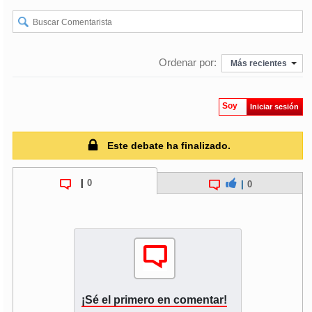
Ordenar por:
Más recientes
Soy
Iniciar sesión
Este debate ha finalizado.
|
0
|
0
¡Sé el primero en comentar!