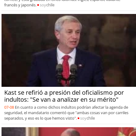
francés y japonés.
soy
chile
Kast se refirió a presión del oficialismo por
indultos: "Se van a analizar en su mérito"
07-08
En cuanto a como dichos indultos podrían afectar la agenda de
seguridad, el mandatario comentó que "ambas cosas van por carriles
separados, y eso es lo que hemos visto".
soy
chile