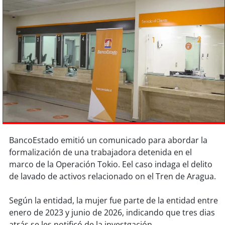
Sostenibilidad
soy
chile
soy
arica
soy
iquique
soy
calama
soy
antofagasta
BancoEstado emitió un comunicado para abordar la
formalización de una trabajadora detenida en el
soy
copiapó
marco de la Operación Tokio. Eel caso indaga el delito
de lavado de activos relacionado on el Tren de Aragua.
soy
valparaíso
Según la entidad, la mujer fue parte de la entidad entre
soy
quillota
enero de 2023 y junio de 2026, indicando que tres dias
atrás se les notificó de la investgación.