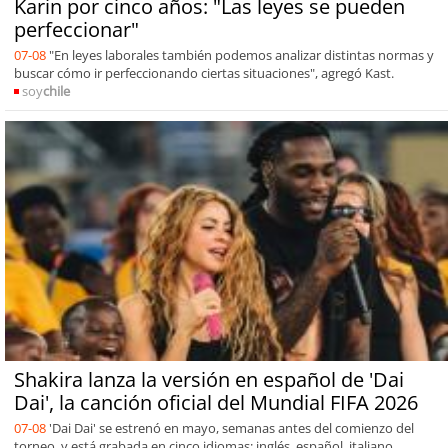
Karin por cinco años: "Las leyes se pueden
perfeccionar"
07-08
"En leyes laborales también podemos analizar distintas normas y
buscar cómo ir perfeccionando ciertas situaciones", agregó Kast.
soy
chile
Shakira lanza la versión en español de 'Dai
Dai', la canción oficial del Mundial FIFA 2026
07-08
'Dai Dai' se estrenó en mayo, semanas antes del comienzo del
torneo, y está grabada en cinco idiomas: inglés, español, italiano,