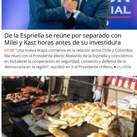
De la Espriella se reúne por separado con
Milei y Kast horas antes de su investidura
07-08
"Una nueva etapa comienza en la relación entre Chile y Colombia.
Me reuní con el Presidente electo Abelardo de la Espriella y coincidimos
en fortalecer la cooperación en seguridad, comercio y defensa de la
democracia en la región”, escribió en X el Presidente chileno.
soy
chile