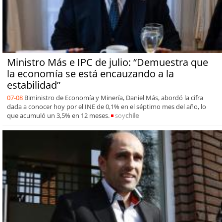
Ministro Más e IPC de julio: “Demuestra que
la economía se está encauzando a la
estabilidad”
07-08
Biministro de Economía y Minería, Daniel Más, abordó la cifra
dada a conocer hoy por el INE de 0,1% en el séptimo mes del año, lo
que acumuló un 3,5% en 12 meses.
soy
chile