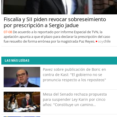
Fiscalía y SII piden revocar sobreseimiento
por prescripción a Sergio Jadue
07-08
De acuerdo a lo reportado por Informe Especial de TVN, la
apelación apunta a que el plazo para declarar la prescripción del caso
fue resuelto de forma errónea por la magistrada Paz Reyes.
soy
chile
LAS MÁS LEÍDAS
Pavez sobre publicación de Boric en
contra de Kast: "El gobierno no se
pronuncia respecto a los reposteos"
Mesa del Senado rechaza propuesta
para suspender Ley Karin por cinco
años: "Constituye un camino
equivocado"