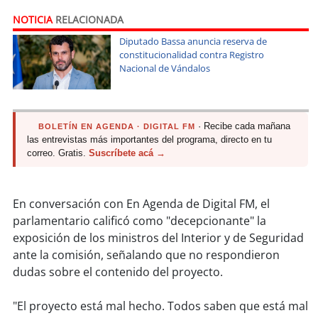
soy
sanantonio
NOTICIA
RELACIONADA
soy
chillán
Diputado Bassa anuncia reserva de
constitucionalidad contra Registro
Nacional de Vándalos
soy
sancarlos
soy
talcahuano
· Recibe cada mañana
BOLETÍN EN AGENDA · DIGITAL FM
las entrevistas más importantes del programa, directo en tu
soy
concepción
correo. Gratis.
Suscríbete acá →
soy
coronel
En conversación con En Agenda de Digital FM, el
soy
arauco
parlamentario calificó como "decepcionante" la
exposición de los ministros del Interior y de Seguridad
soy
temuco
ante la comisión, señalando que no respondieron
dudas sobre el contenido del proyecto.
soy
valdivia
"El proyecto está mal hecho. Todos saben que está mal
soy
osorno