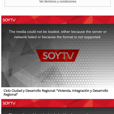
Ver términos y condiciones
This
is
a
The media could not be loaded, either because the server or
modal
window.
network failed or because the format is not supported.
Ciclo Ciudad y Desarrollo Regional: “Vivienda, Integración y Desarrollo
Regional"
This
is
a