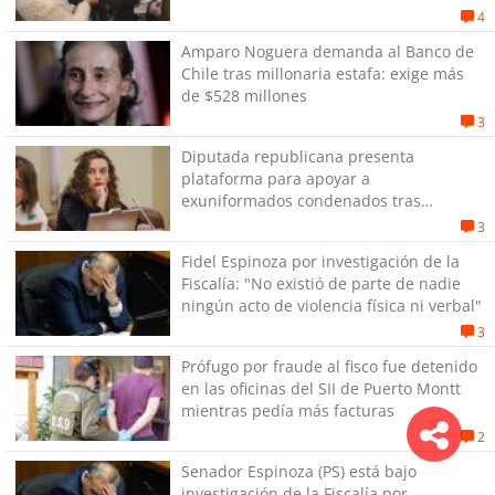
4
Amparo Noguera demanda al Banco de
Chile tras millonaria estafa: exige más
de $528 millones
3
Diputada republicana presenta
plataforma para apoyar a
exuniformados condenados tras
estallido social
3
Fidel Espinoza por investigación de la
Fiscalía: "No existió de parte de nadie
ningún acto de violencia física ni verbal"
3
Prófugo por fraude al fisco fue detenido
en las oficinas del SII de Puerto Montt
mientras pedía más facturas
2
Senador Espinoza (PS) está bajo
investigación de la Fiscalía por