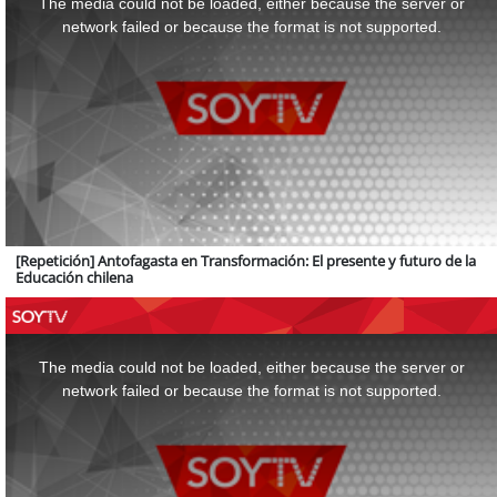
The media could not be loaded, either because the server or
modal
window.
network failed or because the format is not supported.
[Repetición] Antofagasta en Transformación: El presente y futuro de la
Educación chilena
This
is
a
The media could not be loaded, either because the server or
modal
window.
network failed or because the format is not supported.