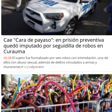
Cae "Cara de payaso": en prisión preventiva
quedó imputado por seguidilla de robos en
Curauma
06-08
El sujeto fue formalizado por seis robos con intimidación, uno de
ellos con abuso sexual, además de delitos vinculados a armas y
municiones
soy
valparaiso