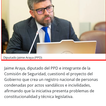
Sostenibilidad
soy
chile
soy
arica
soy
iquique
soy
calama
Diputado Jaime Araya (PPD)
soy
antofagasta
Jaime Araya, diputado del PPD e integrante de la
soy
copiapó
Comisión de Seguridad, cuestionó el proyecto del
Gobierno que crea un registro nacional de personas
soy
valparaíso
condenadas por actos vandálicos e incivilidades,
afirmando que la iniciativa presenta problemas de
soy
quillota
constitucionalidad y técnica legislativa.