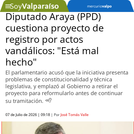
Diputado Araya (PPD)
cuestiona proyecto de
SOYTV
registro por actos
vandálicos: "Está mal
Podcast
hecho"
Actualidad
El parlamentario acusó que la iniciativa presenta
problemas de constitucionalidad y técnica
Entretención
legislativa, y emplazó al Gobierno a retirar el
proyecto para reformularlo antes de continuar
Economía
su tramitación.
Deportes
07 de Julio de 2026 | 09:18
| Por
José Tomás Valle
Tecnología