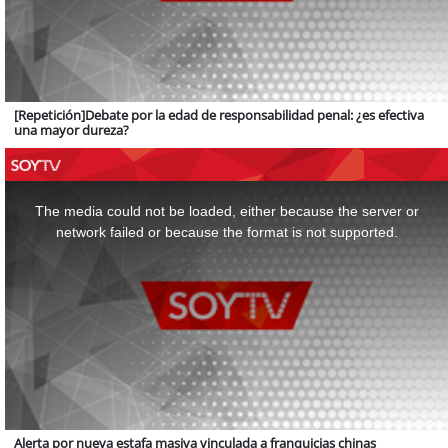
[Repetición]Debate por la edad de responsabilidad penal: ¿es efectiva
una mayor dureza?
This
is
a
The media could not be loaded, either because the server or
modal
window.
network failed or because the format is not supported.
Alerta por nueva estafa masiva vinculada a franquicias chinas