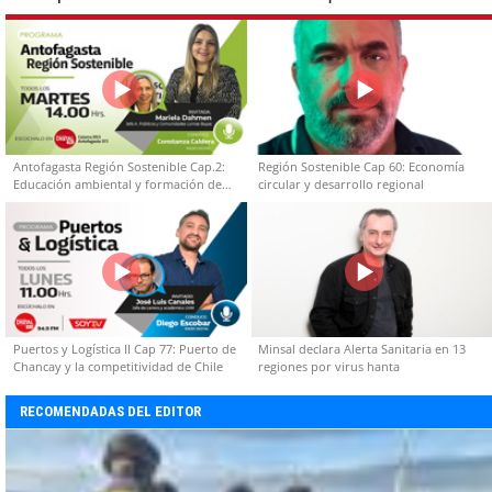
Antofagasta Región Sostenible Cap.2:
Región Sostenible Cap 60: Economía
Educación ambiental y formación de
circular y desarrollo regional
capacidades técnicas
Puertos y Logística II Cap 77: Puerto de
Minsal declara Alerta Sanitaria en 13
Chancay y la competitividad de Chile
regiones por virus hanta
RECOMENDADAS DEL EDITOR