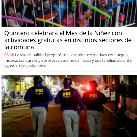
Quintero celebrará el Mes de la Niñez con
actividades gratuitas en distintos sectores de
la comuna
06-08
La Municipalidad preparó tres jornadas recreativas con juegos,
música, concursos y sorpresas para niños, niñas y sus familias durante
agosto.
soy
valparaiso