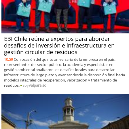
EBI Chile reúne a expertos para abordar
desafíos de inversión e infraestructura en
gestión circular de residuos
10:59
Con ocasión del quinto aniversario de la empresa en el país,
representantes del sector público, la academia y especialistas en
gestión ambiental analizaron los desafíos locales para desarrollar
infraestructura de largo plazo y avanzar desde la disposición final hacia
modelos integrales de recuperación, valorización y tratamiento de
residuos.
soy
valparaiso