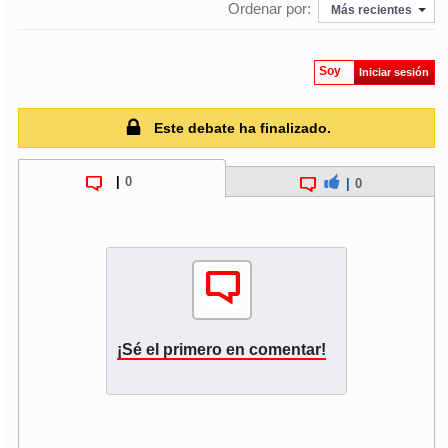
Ordenar por:
Más recientes
Soy
Iniciar sesión
Este debate ha finalizado.
|
0
|
0
¡Sé el primero en comentar!