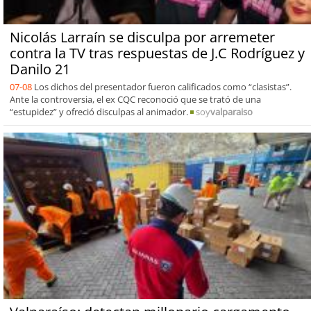
Nicolás Larraín se disculpa por arremeter
contra la TV tras respuestas de J.C Rodríguez y
Danilo 21
07-08
Los dichos del presentador fueron calificados como “clasistas”.
Ante la controversia, el ex CQC reconoció que se trató de una
“estupidez” y ofreció disculpas al animador.
soy
valparaiso