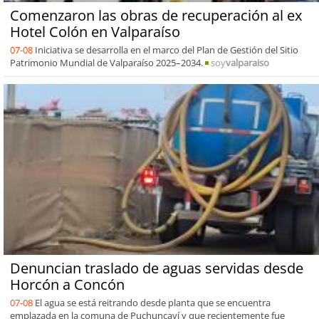
Comenzaron las obras de recuperación al ex
Hotel Colón en Valparaíso
07-08
Iniciativa se desarrolla en el marco del Plan de Gestión del Sitio
Patrimonio Mundial de Valparaíso 2025–2034.
soy
valparaiso
Denuncian traslado de aguas servidas desde
Horcón a Concón
07-08
El agua se está reitrando desde planta que se encuentra
emplazada en la comuna de Puchuncaví y que recientemente fue