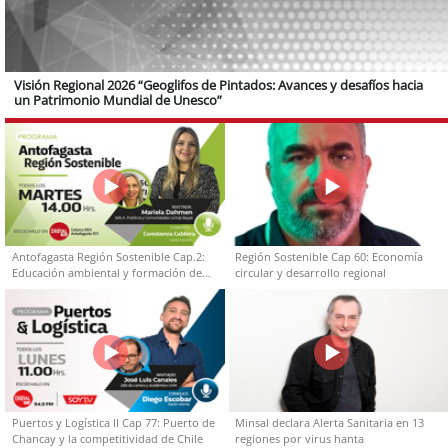
Visión Regional 2026 “Geoglifos de Pintados: Avances y desafíos hacia
un Patrimonio Mundial de Unesco”
Antofagasta Región Sostenible Cap.2:
Región Sostenible Cap 60: Economía
Educación ambiental y formación de
circular y desarrollo regional
capacidades técnicas
Puertos y Logística II Cap 77: Puerto de
Minsal declara Alerta Sanitaria en 13
Chancay y la competitividad de Chile
regiones por virus hanta