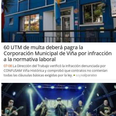
60 UTM de multa deberá pagra la
Corporación Municipal de Viña por infracción
a la normativa laboral
07-08
La Dirección del Trabajo verificó la infracción denunciada por
CONFUSAM Viña Histórica y comprobó que contratos no contenían
todas las cláusulas básicas exigidas por la ley.
soy
valparaiso