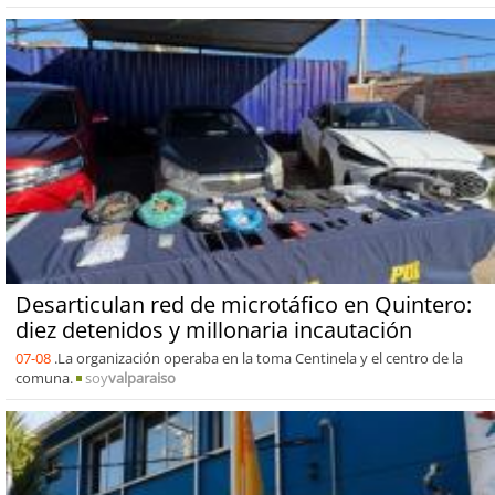
Desarticulan red de microtáfico en Quintero:
diez detenidos y millonaria incautación
07-08
.La organización operaba en la toma Centinela y el centro de la
comuna.
soy
valparaiso