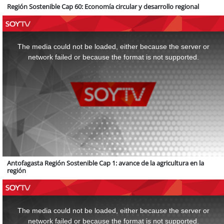
Región Sostenible Cap 60: Economía circular y desarrollo regional
This
is
a
The media could not be loaded, either because the server or
modal
window.
network failed or because the format is not supported.
Antofagasta Región Sostenible Cap 1: avance de la agricultura en la
región
This
is
a
The media could not be loaded, either because the server or
modal
window.
network failed or because the format is not supported.