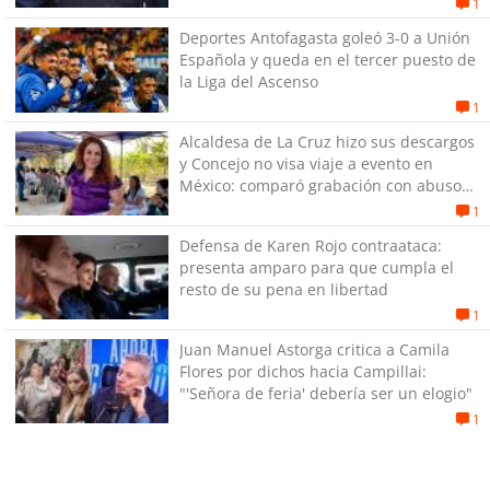
1
Deportes Antofagasta goleó 3-0 a Unión
Española y queda en el tercer puesto de
la Liga del Ascenso
1
Alcaldesa de La Cruz hizo sus descargos
y Concejo no visa viaje a evento en
México: comparó grabación con abuso
sexual infantil
1
Defensa de Karen Rojo contraataca:
presenta amparo para que cumpla el
resto de su pena en libertad
1
Juan Manuel Astorga critica a Camila
Flores por dichos hacia Campillai:
"'Señora de feria' debería ser un elogio"
1