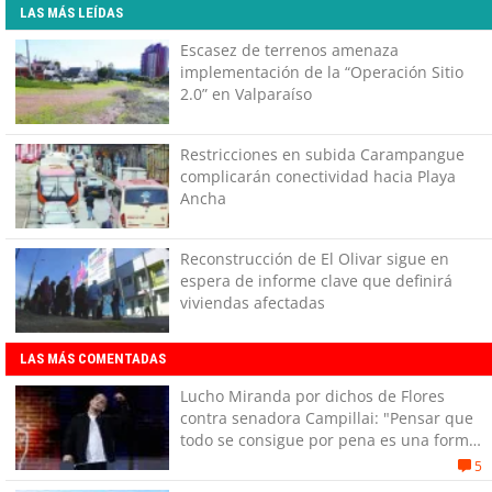
LAS MÁS LEÍDAS
Escasez de terrenos amenaza
implementación de la “Operación Sitio
2.0” en Valparaíso
Restricciones en subida Carampangue
complicarán conectividad hacia Playa
Ancha
Reconstrucción de El Olivar sigue en
espera de informe clave que definirá
viviendas afectadas
LAS MÁS COMENTADAS
Lucho Miranda por dichos de Flores
contra senadora Campillai: "Pensar que
todo se consigue por pena es una forma
de quitar dignidad"
5