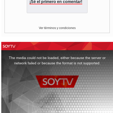
¡Sé el primero en comentar!
Ver términos y condiciones
This
is
a
The media could not be loaded, either because the server or
modal
window.
network failed or because the format is not supported.