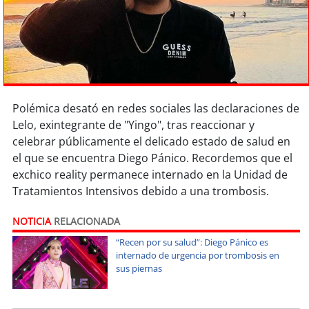
Sostenibilidad
soy
chile
soy
arica
Polémica desató en redes sociales las declaraciones de
soy
iquique
Lelo, exintegrante de "Yingo", tras reaccionar y
celebrar públicamente el delicado estado de salud en
soy
calama
el que se encuentra Diego Pánico. Recordemos que el
exchico reality permanece internado en la Unidad de
soy
antofagasta
Tratamientos Intensivos debido a una trombosis.
soy
copiapó
NOTICIA
RELACIONADA
“Recen por su salud”: Diego Pánico es
soy
valparaíso
internado de urgencia por trombosis en
sus piernas
soy
quillota