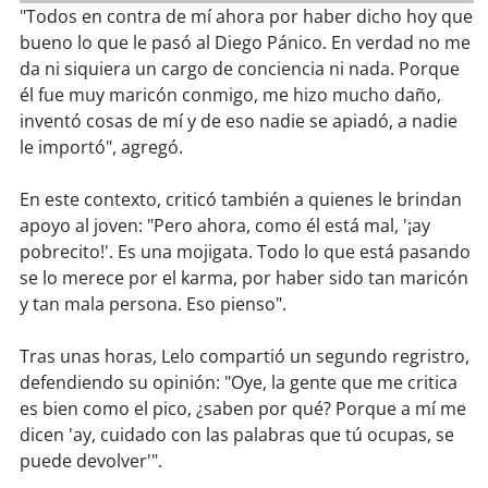
soy
sanantonio
"Todos en contra de mí ahora por haber dicho hoy que
bueno lo que le pasó al Diego Pánico. En verdad no me
soy
chillán
da ni siquiera un cargo de conciencia ni nada. Porque
él fue muy maricón conmigo, me hizo mucho daño,
soy
sancarlos
inventó cosas de mí y de eso nadie se apiadó, a nadie
le importó", agregó.
soy
talcahuano
En este contexto, criticó también a quienes le brindan
soy
concepción
apoyo al joven: "Pero ahora, como él está mal, '¡ay
pobrecito!'. Es una mojigata. Todo lo que está pasando
soy
coronel
se lo merece por el karma, por haber sido tan maricón
y tan mala persona. Eso pienso".
soy
arauco
Tras unas horas, Lelo compartió un segundo regristro,
soy
temuco
defendiendo su opinión: "Oye, la gente que me critica
es bien como el pico, ¿saben por qué? Porque a mí me
soy
valdivia
dicen 'ay, cuidado con las palabras que tú ocupas, se
puede devolver'".
soy
osorno