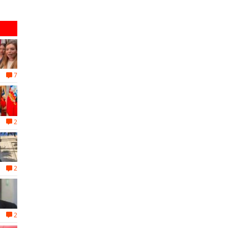
7
2
2
2