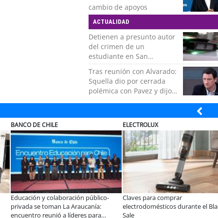
del más grande de Chile"
cambio de apoyos
ACTUALIDAD
Detienen a presunto autor
del crimen de un
estudiante en San
Bernardo
Tras reunión con Alvarado:
Squella dio por cerrada
polémica con Pavez y dijo
que "nos ponemos detrás
de la decisión"
MUTUAL
SOPRAVAL
omprar
A dos años de la Ley Karin:
Últimos días
cos durante el Black
especialistas afirman que el desafío es
Vecino Sopra
consolidar un cambio cultural en las