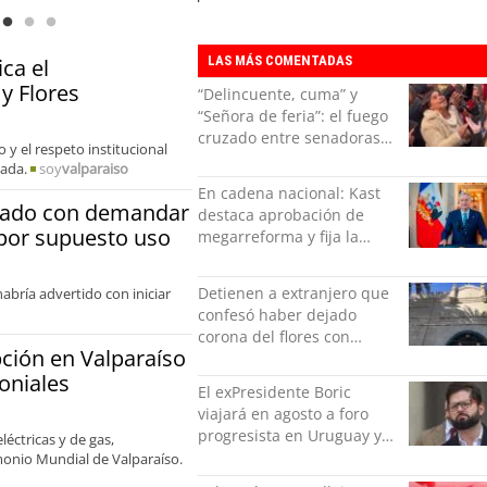
organizaciones
LAS MÁS COMENTADAS
ca el
y Flores
“Delincuente, cuma” y
“Señora de feria”: el fuego
cruzado entre senadoras
 y el respeto institucional
Flores y Campillai en el
nada.
soy
valparaiso
Senado
En cadena nacional: Kast
zado con demandar
destaca aprobación de
 por supuesto uso
megarreforma y fija la
seguridad como nuevo
desafío del Gobierno
Detienen a extranjero que
 habría advertido con iniciar
confesó haber dejado
corona del flores con
pción en Valparaíso
amenazas al alcaide de la
oniales
exPenitenciaría
El exPresidente Boric
viajará en agosto a foro
progresista en Uruguay y
léctricas y de gas,
luego a Alemania
imonio Mundial de Valparaíso.