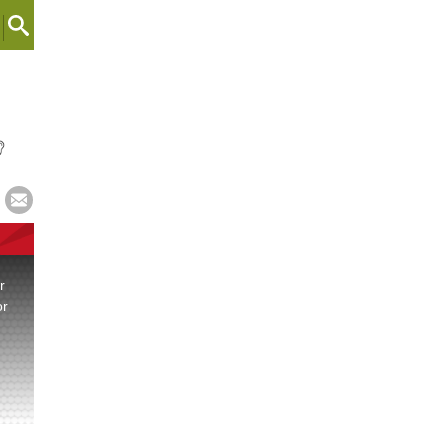
r
or
.