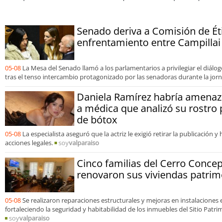
abordar las brechas y oportunidades
Senado deriva a Comisión de Éti
enfrentamiento entre Campillai 
05-08
La Mesa del Senado llamó a los parlamentarios a privilegiar el diálogo
tras el tenso intercambio protagonizado por las senadoras durante la jor
Daniela Ramírez habría amena
a médica que analizó su rostro
de bótox
05-08
La especialista aseguró que la actriz le exigió retirar la publicación y
acciones legales.
soy
valparaiso
Cinco familias del Cerro Conce
renovaron sus viviendas patrim
05-08
Se realizaron reparaciones estructurales y mejoras en instalaciones e
fortaleciendo la seguridad y habitabilidad de los inmuebles del Sitio Patr
soy
valparaiso