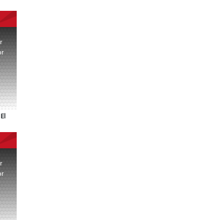
r
or
.
El
r
or
.