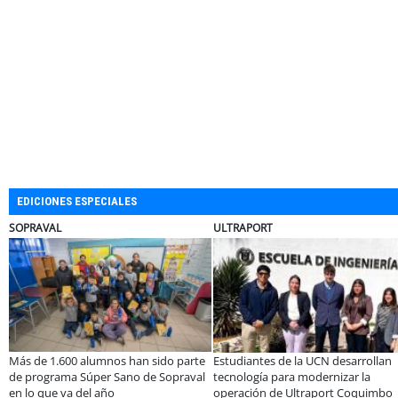
EDICIONES ESPECIALES
BANCO DE CHILE
ELECTROLUX
a UCN desarrollan
Educación y colaboración público-
Claves para c
modernizar la
privada se toman La Araucanía:
electrodomésti
traport Coquimbo
encuentro reunió a líderes para
Sale