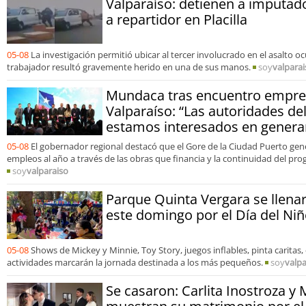
Valparaíso: detienen a imputad
a repartidor en Placilla
05-08
La investigación permitió ubicar al tercer involucrado en el asalto o
trabajador resultó gravemente herido en una de sus manos.
soy
valparai
Mundaca tras encuentro empres
Valparaíso: “Las autoridades de
estamos interesados en genera
05-08
El gobernador regional destacó que el Gore de la Ciudad Puerto gen
empleos al año a través de las obras que financia y la continuidad del pr
soy
valparaiso
Parque Quinta Vergara se llenar
este domingo por el Día del Niñ
05-08
Shows de Mickey y Minnie, Toy Story, juegos inflables, pinta caritas,
actividades marcarán la jornada destinada a los más pequeños.
soy
valpa
Se casaron: Carlita Inostroza y