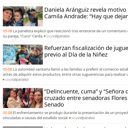
Daniela Aránguiz revela motivo
Camila Andrade: “Hay que dejar
05-08
La panelista explicó que reaccionó tras enterarse de un comentari
su pareja, “Cuco” Cerda.
soy
valparaiso
Refuerzan fiscalización de jugu
previo al Día de la Niñez
05-08
La autoridad sanitaria llamó a las familias a preferir el comercio esta
antes de adquirir estos productos, entre otras suguerencias para realizar
soy
valparaiso
“Delincuente, cuma” y “Señora de
cruzado entre senadoras Flores 
Senado
05-08
El enfrentamiento se produjo durante la presentación de un proyec
vinculadas a causas del estallido social.
soy
valparaiso