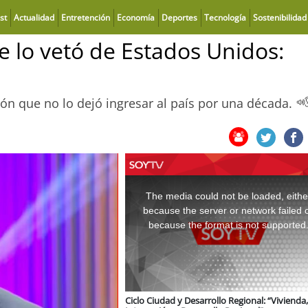
st
Actualidad
Entretención
Economía
Deportes
Tecnología
Sostenibilidad
e lo vetó de Estados Unidos:
ón que no lo dejó ingresar al país por una década.
This
is
a
The media could not be loaded, eithe
modal
window.
because the server or network failed 
because the format is not supported
Ciclo Ciudad y Desarrollo Regional: “Vivienda,