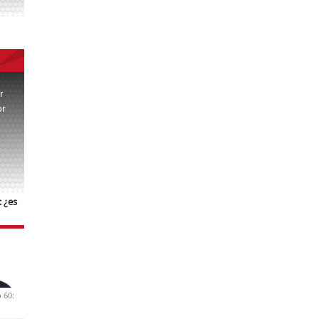
r
or
.
 ¿es
 60: