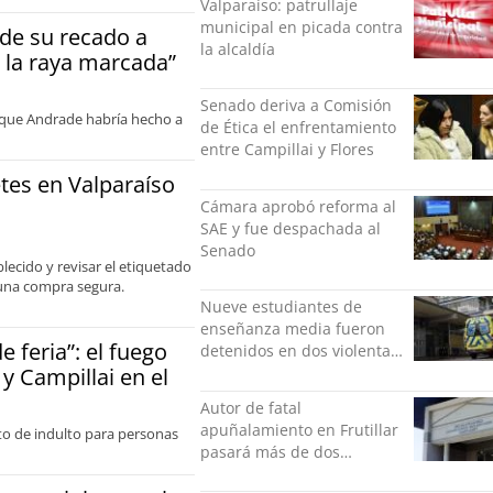
Valparaíso: patrullaje
municipal en picada contra
 de su recado a
la alcaldía
 la raya marcada”
Senado deriva a Comisión
o que Andrade habría hecho a
de Ética el enfrentamiento
entre Campillai y Flores
etes en Valparaíso
Cámara aprobó reforma al
SAE y fue despachada al
Senado
blecido y revisar el etiquetado
 una compra segura.
Nueve estudiantes de
enseñanza media fueron
 feria”: el fuego
detenidos en dos violentas
y Campillai en el
riñas
Autor de fatal
apuñalamiento en Frutillar
to de indulto para personas
pasará más de dos
décadas en la cárcel