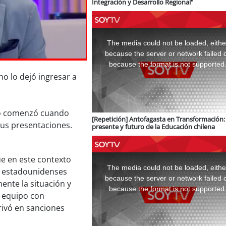
Integración y Desarrollo Regional"
This
is
a
The media could not be loaded, eithe
modal
window.
because the server or network failed 
because the format is not supported
no lo dejó ingresar a
odo comenzó cuando
[Repetición] Antofagasta en Transformación: 
us presentaciones.
presente y futuro de la Educación chilena
This
ue en este contexto
is
a
The media could not be loaded, eithe
s estadounidenses
modal
window.
because the server or network failed 
ente la situación y
because the format is not supported
u equipo con
rivó en sanciones