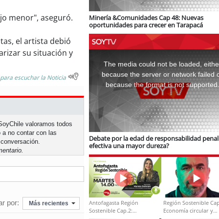
ijo menor", aseguró.
Minería &Comunidades Cap 48: Nuevas
oportunidades para crecer en Tarapacá
tas, el artista debió
rizar su situación y
This
is
a
The media could not be loaded, eithe
modal
window.
because the server or network failed 
 para escuchar la Noticia
because the format is not supported
n SoyChile valoramos todos
 a no contar con las
Debate por la edad de responsabilidad penal:
 conversación.
efectiva una mayor dureza?
entario.
r por:
Antofagasta Región
Región Sostenible Cap
Más recientes
Sostenible Cap.2:
Economía circular y
Educación ambiental y
desarrollo regional