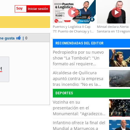
formación de capacidades
Soy
técnicas
Iniciar sesión
Puertos y Logística II Cap
Minsal declara Alerta
77: Puerto de Chancay y la
Sanitaria en 13 regio
competitividad de Chile
por virus hanta
e gusta
|
0
RECOMENDADAS DEL EDITOR
Pedropiedra por su nuevo
show "La Tombola": "Un
formato así requiere
!
interactuar con el público,
Alcaldesa de Quilicura
echar la talla y no tener
apuntó contra la empresa
miedo a equivocarse"
tras incendio: “No es la
primera vez, es la cuarta”
DEPORTES
Vozinha en su
presentación en el
Monumental: "Agradezco
del fondo de mi corazón
Infantino ofrece la final del
por todo el cariño, el apoyo
Mundial a Marruecos a