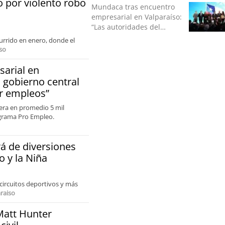
o por violento robo
Mundaca tras encuentro
empresarial en Valparaíso:
“Las autoridades del
gobierno central estamos
currido en enero, donde el
interesados en generar
so
empleos”
arial en
l gobierno central
r empleos”
era en promedio 5 mil
ograma Pro Empleo.
á de diversiones
o y la Niña
 circuitos deportivos y más
raiso
 Matt Hunter