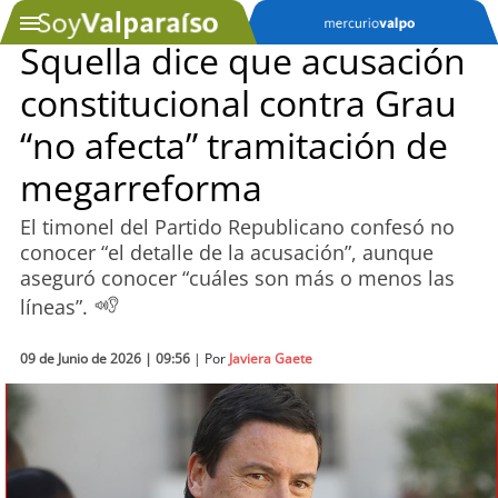
Squella dice que acusación
constitucional contra Grau
SOYTV
“no afecta” tramitación de
megarreforma
Podcast
El timonel del Partido Republicano confesó no
Actualidad
conocer “el detalle de la acusación”, aunque
aseguró conocer “cuáles son más o menos las
Entretención
líneas”.
Economía
09 de Junio de 2026 | 09:56
| Por
Javiera Gaete
Deportes
Tecnología