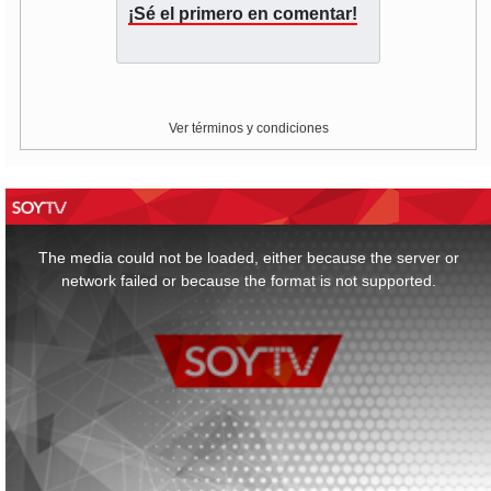
¡Sé el primero en comentar!
Ver términos y condiciones
This
is
a
The media could not be loaded, either because the server or
modal
window.
network failed or because the format is not supported.