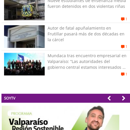
Nueve estudiantes de enseñanza media
fueron detenidos en dos violentas riñas
1
Autor de fatal apuñalamiento en
Frutillar pasará más de dos décadas en
la cárcel
1
Mundaca tras encuentro empresarial en
Valparaíso: “Las autoridades del
gobierno central estamos interesados en
generar empleos”
1
SOYTV