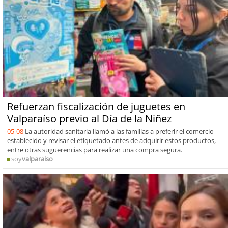
Refuerzan fiscalización de juguetes en
Valparaíso previo al Día de la Niñez
05-08
La autoridad sanitaria llamó a las familias a preferir el comercio
establecido y revisar el etiquetado antes de adquirir estos productos,
entre otras suguerencias para realizar una compra segura.
soy
valparaiso