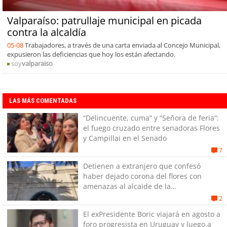
Valparaíso: patrullaje municipal en picada
contra la alcaldía
05-08
Trabajadores, a través de una carta enviada al Concejo Municipal,
expusieron las deficiencias que hoy los están afectando.
soy
valparaiso
LAS MÁS COMENTADAS
“Delincuente, cuma” y “Señora de feria”:
el fuego cruzado entre senadoras Flores
y Campillai en el Senado
7
Detienen a extranjero que confesó
haber dejado corona del flores con
amenazas al alcaide de la
exPenitenciaría
2
El exPresidente Boric viajará en agosto a
foro progresista en Uruguay y luego a