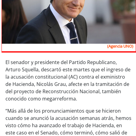
Sostenibilidad
soy
chile
soy
arica
(Agencia UNO)
soy
iquique
El senador y presidente del Partido Republicano,
soy
calama
Arturo Squella, descartó este martes que el ingreso de
la acusación constitucional (AC) contra el exministro
soy
antofagasta
de Hacienda, Nicolás Grau, afecte en la tramitación de
del proyecto de Reconstrucción Nacional, también
soy
copiapó
conocido como megarreforma.
soy
valparaíso
“Más allá de los pronunciamientos que se hicieron
cuando se anunció la acusación semanas atrás, hemos
soy
quillota
visto cómo ha avanzado el trabajo de Hacienda, en
este caso en el Senado, cómo terminó, cómo salió de