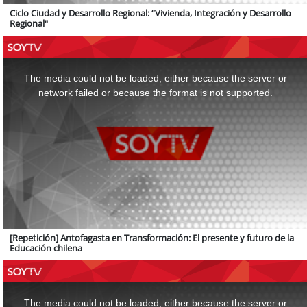
Ciclo Ciudad y Desarrollo Regional: “Vivienda, Integración y Desarrollo
Regional"
This
is
a
The media could not be loaded, either because the server or
modal
window.
network failed or because the format is not supported.
[Repetición] Antofagasta en Transformación: El presente y futuro de la
Educación chilena
This
is
a
The media could not be loaded, either because the server or
modal