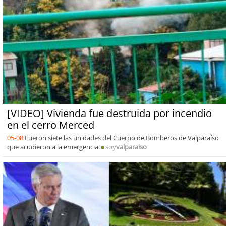
[VIDEO] Vivienda fue destruida por incendio
en el cerro Merced
05-08
Fueron siete las unidades del Cuerpo de Bomberos de Valparaíso
que acudieron a la emergencia.
soy
valparaiso