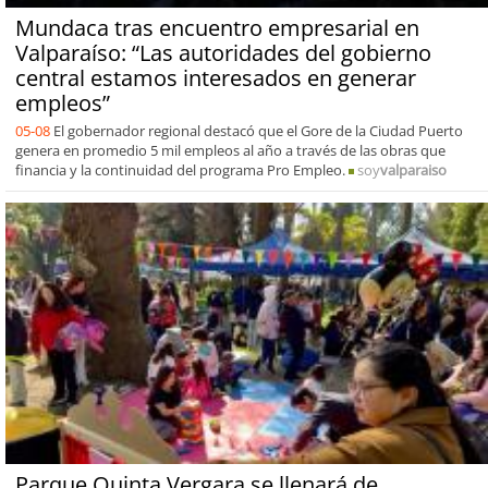
Mundaca tras encuentro empresarial en
Valparaíso: “Las autoridades del gobierno
central estamos interesados en generar
empleos”
05-08
El gobernador regional destacó que el Gore de la Ciudad Puerto
genera en promedio 5 mil empleos al año a través de las obras que
financia y la continuidad del programa Pro Empleo.
soy
valparaiso
Parque Quinta Vergara se llenará de