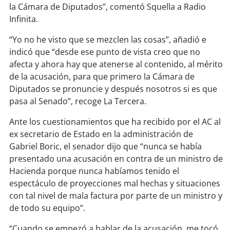
soy
sanantonio
la Cámara de Diputados”, comentó Squella a Radio
Infinita.
soy
chillán
“Yo no he visto que se mezclen las cosas”, añadió e
indicó que “desde ese punto de vista creo que no
soy
sancarlos
afecta y ahora hay que atenerse al contenido, al mérito
de la acusación, para que primero la Cámara de
soy
talcahuano
Diputados se pronuncie y después nosotros si es que
pasa al Senado”, recoge La Tercera.
soy
concepción
Ante los cuestionamientos que ha recibido por el AC al
soy
coronel
ex secretario de Estado en la administración de
Gabriel Boric, el senador dijo que “nunca se había
soy
arauco
presentado una acusación en contra de un ministro de
Hacienda porque nunca habíamos tenido el
soy
temuco
espectáculo de proyecciones mal hechas y situaciones
con tal nivel de mala factura por parte de un ministro y
soy
valdivia
de todo su equipo”.
“Cuando se empezó a hablar de la acusación, me tocó
soy
osorno