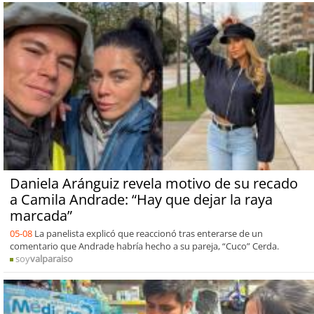
Daniela Aránguiz revela motivo de su recado
a Camila Andrade: “Hay que dejar la raya
marcada”
05-08
La panelista explicó que reaccionó tras enterarse de un
comentario que Andrade habría hecho a su pareja, “Cuco” Cerda.
soy
valparaiso