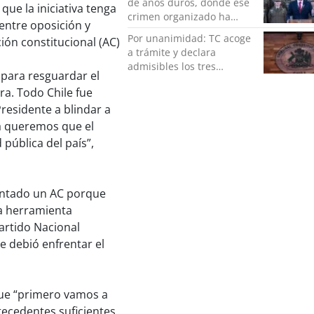
de años duros, donde ese
 que la iniciativa tenga
crimen organizado ha
entre oposición y
ocupado un lugar que no
Por unanimidad: TC acoge
ión constitucional (AC)
le corresponde”
a trámite y declara
admisibles los tres
 para resguardar el
requerimientos de la
tra. Todo Chile fue
oposición contra la
megarreforma
residente a blindar a
ía queremos que el
pública del país”,
vantado un AC porque
ta herramienta
Partido Nacional
e debió enfrentar el
 que “primero vamos a
tecedentes suficientes