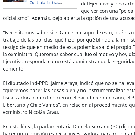
Contraloría” tras
del Ejecutivo y descartó
dictamen por Steinert
que ver con una "pelea 
oficialismo”. Además, dejó abierta la opción de una acusac
“Necesitamos saber si el Gobierno supo de esto, qué hizo
trabajo de las policías, qué hizo, por qué blindó a la minis
testigo de que en medio de esta polémica salió el propio P
la exministra. Queremos saber cuál fue el motivo y hoy d
Ejecutivo responda cómo está administrando la seguridad 
comentó.
El diputado Ind-PPD, Jaime Araya, indicó que no se ha le
“queremos hacer las cosas bien y no instrumentalizar es
fiscalizadora como lo hicieron el Partido Republicano, el 
Libertario y Chile Vamos”, en relación al procedimiento qu
exministro Nicolás Grau.
En esta línea, la parlamentaria Daniela Serrano (PC) dijo
hacer una comisión especial investigadora para reunir an