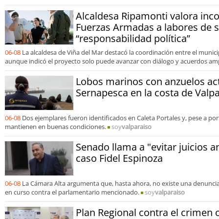
Alcaldesa Ripamonti valora inco
Fuerzas Armadas a labores de s
“responsabilidad política”
06-08
La alcaldesa de Viña del Mar destacó la coordinación entre el municip
aunque indicó el proyecto solo puede avanzar con diálogo y acuerdos amp
Lobos marinos con anzuelos ac
Sernapesca en la costa de Valp
06-08
Dos ejemplares fueron identificados en Caleta Portales y, pese a por
mantienen en buenas condiciones.
soy
valparaiso
Senado llama a "evitar juicios a
caso Fidel Espinoza
06-08
La Cámara Alta argumenta que, hasta ahora, no existe una denuncia 
en curso contra el parlamentario mencionado.
soy
valparaiso
Plan Regional contra el crimen 