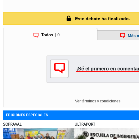
Este debate ha finalizado.
Todos
|
0
Más m
¡Sé el primero en comentar
Ver términos y condiciones
EDICIONES ESPECIALES
APORT
BANCO DE CHILE
EL