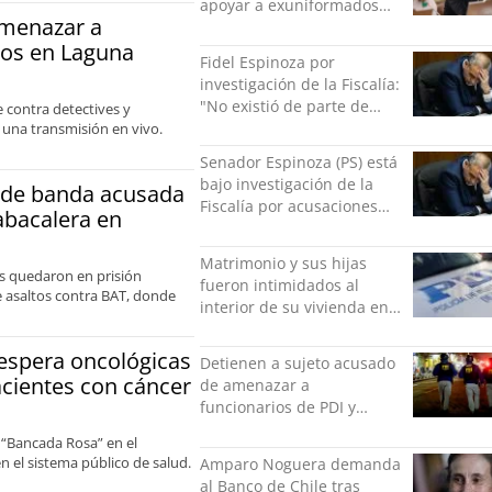
apoyar a exuniformados
amenazar a
condenados tras estallido
ros en Laguna
social
Fidel Espinoza por
investigación de la Fiscalía:
"No existió de parte de
contra detectives y
nadie ningún acto de
 una transmisión en vivo.
violencia física ni verbal"
Senador Espinoza (PS) está
bajo investigación de la
e de banda acusada
Fiscalía por acusaciones
abacalera en
cruzadas de agresión con
su pareja
Matrimonio y sus hijas
es quedaron en prisión
fueron intimidados al
de asaltos contra BAT, donde
interior de su vivienda en
Puente Alto
espera oncológicas
Detienen a sujeto acusado
acientes con cáncer
de amenazar a
funcionarios de PDI y
Carabineros en Laguna
 “Bancada Rosa” en el
Verde
n el sistema público de salud.
Amparo Noguera demanda
al Banco de Chile tras