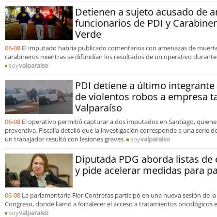
Detienen a sujeto acusado de 
funcionarios de PDI y Carabine
Verde
06-08
El imputado habría publicado comentarios con amenazas de muerte 
carabineros mientras se difundían los resultados de un operativo durante
soy
valparaiso
PDI detiene a último integrant
de violentos robos a empresa t
Valparaíso
06-08
El operativo permitió capturar a dos imputados en Santiago, quien
preventiva. Fiscalía detalló que la investigación corresponde a una serie 
un trabajador resultó con lesiones graves.
soy
valparaiso
Diputada PDG aborda listas de 
y pide acelerar medidas para p
06-08
La parlamentaria Flor Contreras participó en una nueva sesión de la
Congreso, donde llamó a fortalecer el acceso a tratamientos oncológicos e
soy
valparaiso