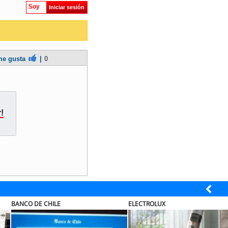
Soy
Iniciar sesión
e gusta
|
0
!
ECTROLUX
MUTUAL
S