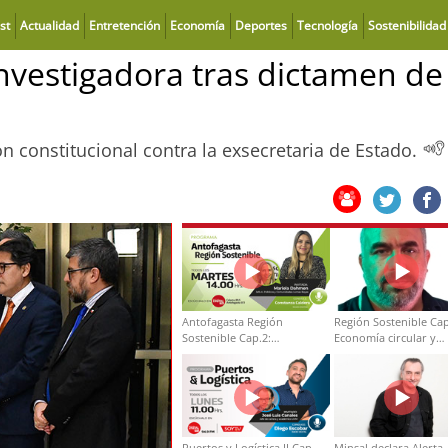
st
Actualidad
Entretención
Economía
Deportes
Tecnología
Sostenibilidad
nvestigadora tras dictamen de
 constitucional contra la exsecretaria de Estado.
Antofagasta Región
Región Sostenible Cap
Sostenible Cap.2:
Economía circular y
Educación ambiental y
desarrollo regional
formación de capacidades
técnicas
Puertos y Logística II Cap
Minsal declara Alerta