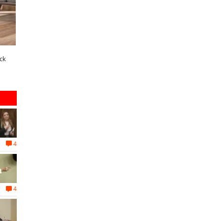
ltimos días para postular al Fondo
¿Qué buscan hoy las familias en la
ecino Sopraval de Educación
tecnología para el hogar?
4
4