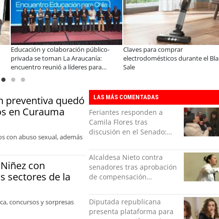
ves para comprar
A dos años de la Ley Karin:
Ú
ctrodomésticos durante el Black
especialistas afirman que el desafío es
V
e
consolidar un cambio cultural en las
organizaciones
LAS MÁS COMENTADAS
ón preventiva quedó
bos en Curauma
Feriantes responden a
Camila Flores tras
discusión en el Senado:
llos con abuso sexual, además
“Ser mujer de feria es un
orgullo”
Alcaldesa Nieto contra
 Niñez con
senadores tras aprobación
os sectores de la
de compensación
municipal: "Gobierno
indolente"
Diputada republicana
ica, concursos y sorpresas
presenta plataforma para