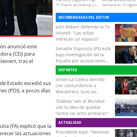
77: Puerto de Chancay y la
Sanitaria en 13 regio
competitividad de Chile
por virus hanta
RECOMENDADAS DEL EDITOR
Julio Robert defiende la TV
infantil: "Los niños
merecen un espacio"
ión anunció este
Senador Espinoza (PS) está
dora (CEI) para
bajo investigación de la
Fiscalía por acusaciones
einert, tras el
cruzadas de agresión con
DEPORTES
su pareja
Unión La Calera derrotó
 de Estado excedió sus
con contundencia a
nes (PDI), a pocos días
Wanderers, tuvo un
respiro y clasificó en Copa
'Diablas' van al Mundial
Chile
con la idea de quedar
"entre las ocho primeras"
ACTUALIDAD
tia (FA) explicó que la
Presidente Kast: “Venimos
arecer las actuaciones