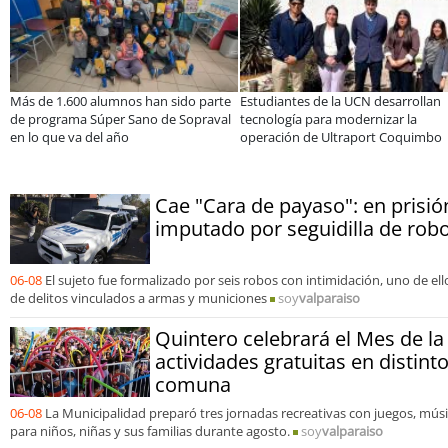
iantes de la UCN desarrollan
Educación y colaboración público-
Cla
logía para modernizar la
privada se toman La Araucanía:
ele
ación de Ultraport Coquimbo
encuentro reunió a líderes para
Sal
abordar las brechas y oportunidades
Cae "Cara de payaso": en prisi
imputado por seguidilla de ro
06-08
El sujeto fue formalizado por seis robos con intimidación, uno de e
de delitos vinculados a armas y municiones
soy
valparaiso
Quintero celebrará el Mes de la
actividades gratuitas en distint
comuna
06-08
La Municipalidad preparó tres jornadas recreativas con juegos, mús
para niños, niñas y sus familias durante agosto.
soy
valparaiso