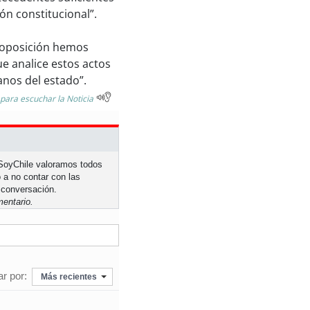
n constitucional”.
a oposición hemos
ue analice estos actos
nos del estado”.
 para escuchar la Noticia
n SoyChile valoramos todos
 a no contar con las
 conversación.
entario.
r por:
Más recientes