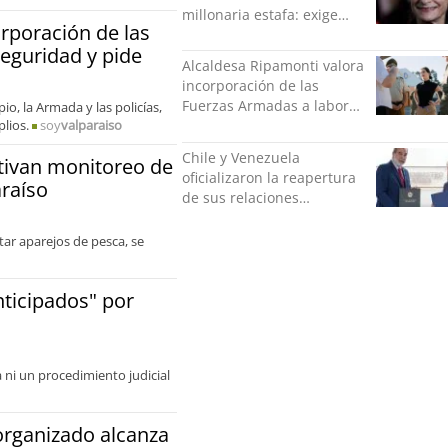
millonaria estafa: exige
rporación de las
más de $528 millones
eguridad y pide
Alcaldesa Ripamonti valora
incorporación de las
Fuerzas Armadas a labores
io, la Armada y las policías,
lios.
soy
valparaiso
de seguridad y pide
“responsabilidad política”
Chile y Venezuela
tivan monitoreo de
oficializaron la reapertura
araíso
de sus relaciones
consulares
tar aparejos de pesca, se
nticipados" por
ni un procedimiento judicial
organizado alcanza