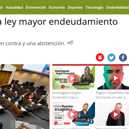
st
Actualidad
Entretención
Economía
Deportes
Tecnología
Sostenibilidad
a ley mayor endeudamiento
 en contra y una abstención.
Antofagasta Región
Región Sostenible Cap
Sostenible Cap.2:
Economía circular y
Educación ambiental y
desarrollo regional
formación de capacidades
técnicas
Puertos y Logística II Cap
Minsal declara Alerta