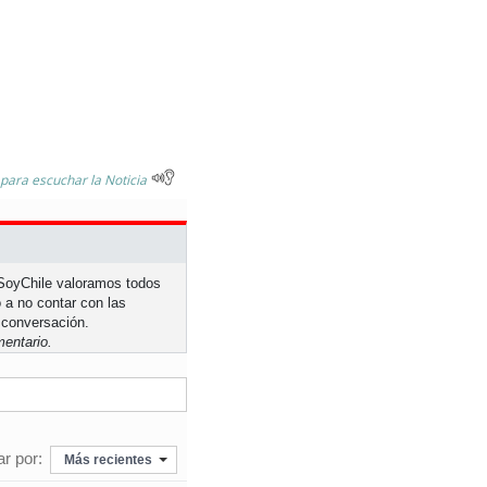
 para escuchar la Noticia
n SoyChile valoramos todos
 a no contar con las
 conversación.
entario.
r por:
Más recientes