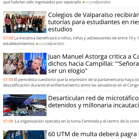
que habrían sido ingresados por separado.
soy
valparaiso
Colegios de Valparaíso recibir
tutorías para estudiantes en rie
estudios
07-08
La iniciativa beneficiará a niños, niñas y adolescentes de entre 10 y
establecimientos.
soy
valparaiso
Juan Manuel Astorga critica a C
dichos hacia Campillai: "'Señora
ser un elogio"
07-08
El periodista cuestionó que la expresión de la parlamentaria haya s
descalificación durante el enfrentamiento entre las senadoras en el Congr
Desarticulan red de microtáfico
detenidos y millonaria incautac
07-08
.La organización operaba en la toma Centinela y el centro de la com
60 UTM de multa deberá pagra 