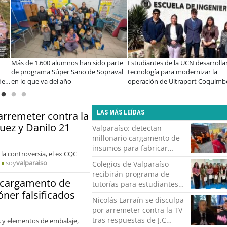
00 alumnos han sido parte
Estudiantes de la UCN desarrollan
Educació
a Súper Sano de Sopraval
tecnología para modernizar la
privada 
va del año
operación de Ultraport Coquimbo
encuentr
abordar 
LAS MÁS LEÍDAS
 arremeter contra la
guez y Danilo 21
Valparaíso: detectan
millonario cargamento de
insumos para fabricar
 la controversia, el ex CQC
tintas y tóner falsificados
soy
valparaiso
Colegios de Valparaíso
recibirán programa de
o cargamento de
tutorías para estudiantes
óner falsificados
en riesgo de dejar sus
Nicolás Larraín se disculpa
estudios
por arremeter contra la TV
tras respuestas de J.C
 y elementos de embalaje,