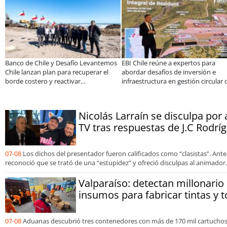
le y Desafío Levantemos
EBI Chile reúne a expertos para
Más de 1.6
plan para recuperar el
abordar desafíos de inversión e
de program
o y reactivar
infraestructura en gestión circular de
en lo que 
ntos en la Región de
residuos
Nicolás Larraín se disculpa por
TV tras respuestas de J.C Rodrí
07-08
Los dichos del presentador fueron calificados como “clasistas”. Ante
reconoció que se trató de una “estupidez” y ofreció disculpas al animador.
Valparaíso: detectan millonari
insumos para fabricar tintas y t
07-08
Aduanas descubrió tres contenedores con más de 170 mil cartuchos