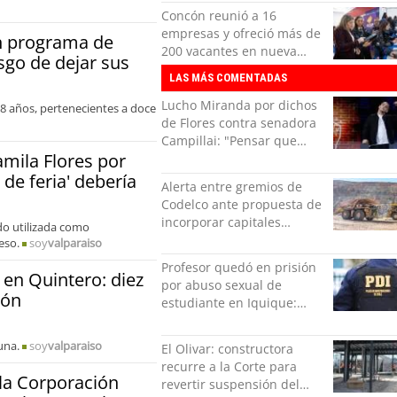
Rodríguez y Danilo 21
Concón reunió a 16
empresas y ofreció más de
án programa de
200 vacantes en nueva
sgo de dejar sus
Feria Laboral
LAS MÁS COMENTADAS
Lucho Miranda por dichos
 18 años, pertenecientes a doce
de Flores contra senadora
Campillai: "Pensar que
amila Flores por
todo se consigue por pena
es una forma de quitar
 de feria' debería
Alerta entre gremios de
dignidad"
Codelco ante propuesta de
incorporar capitales
ido utilizada como
privados
eso.
soy
valparaiso
Profesor quedó en prisión
 en Quintero: diez
por abuso sexual de
ión
estudiante en Iquique:
grabó los hechos
una.
soy
valparaiso
El Olivar: constructora
recurre a la Corte para
la Corporación
revertir suspensión del