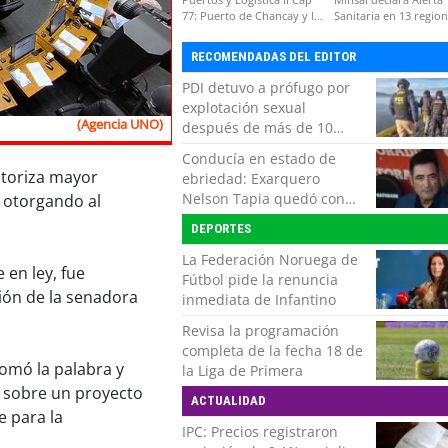
77: Puerto de Chancay y la
Sanitaria en 13 regio
competitividad de Chile
por virus hanta
RECOMENDADAS DEL EDITOR
PDI detuvo a prófugo por
explotación sexual
(Agencia UNO)
después de más de 10
horas de navegación en la
Conducía en estado de
zona austral
utoriza mayor
ebriedad: Exarquero
Nelson Tapia quedó con
 otorgando al
lesiones graves tras
DEPORTES
accidente vehicular
La Federación Noruega de
 en ley, fue
Fútbol pide la renuncia
ción de la senadora
inmediata de Infantino
Revisa la programación
completa de la fecha 18 de
tomó la palabra y
la Liga de Primera
 sobre un proyecto
ACTUALIDAD
 para la
IPC: Precios registraron