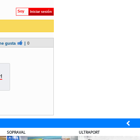
Soy
Iniciar sesión
e gusta
|
0
!
ULTRAPORT
BANCO D