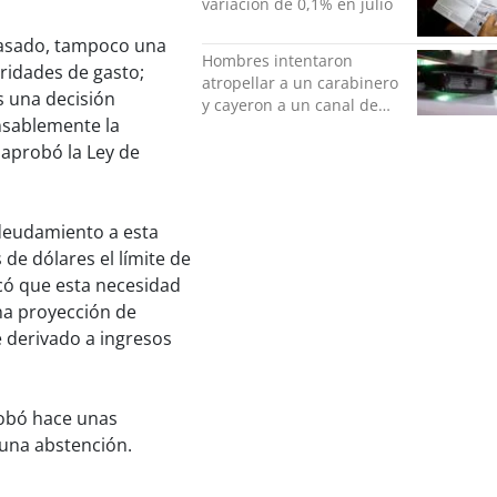
variación de 0,1% en julio
 pasado, tampoco una
Hombres intentaron
ridades de gasto;
atropellar a un carabinero
s una decisión
y cayeron a un canal de
nsablemente la
regadío en Peñalolén
e aprobó la Ley de
ndeudamiento a esta
de dólares el límite de
có que esta necesidad
una proyección de
e derivado a ingresos
robó hace unas
 una abstención.