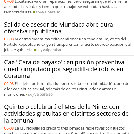
07-08
Locatarios valoran reparaciones, pero aseguran que el cierre ha
afectado las ventas y temen que trabajos se extiendan hasta a la
temporada alta.
soy
valparaiso
Salida de asesor de Mundaca abre dura
ofensiva republicana
07-08
Mientras Modatima evita confirmar una candidatura, cores del
Partido Republicano exigen transparentar la fuerte sobreexposición del
jefe de gabinete.
soy
valparaiso
Cae "Cara de payaso": en prisión preventiva
quedó imputado por seguidilla de robos en
Curauma
06-08
El sujeto fue formalizado por seis robos con intimidación, uno de
ellos con abuso sexual, además de delitos vinculados a armas y
municiones
soy
valparaiso
Quintero celebrará el Mes de la Niñez con
actividades gratuitas en distintos sectores de
la comuna
06-08
La Municipalidad preparó tres jornadas recreativas con juegos,
música, concursos y sorpresas para niños, niñas y sus familias durante