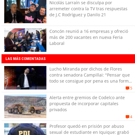
Nicolás Larraín se disculpa por
arremeter contra la TV tras respuestas
de J.C Rodríguez y Danilo 21
Concón reunió a 16 empresas y ofreció
más de 200 vacantes en nueva Feria
Laboral
LAS MÁS COMENTADAS
Lucho Miranda por dichos de Flores
contra senadora Campillai: "Pensar que
todo se consigue por pena es una forma
de quitar dignidad"
5
Alerta entre gremios de Codelco ante
propuesta de incorporar capitales
privados
4
Profesor quedó en prisión por abuso
sexual de estudiante en Iquique: grabó