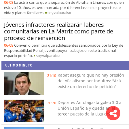
06-08
La actriz contó que la separación de Abraham Linares, con quien
estuvo 10 años, estuvo marcada por diferencias en sus proyectos de
vida y planes familiares.
soy
valparaiso
Jóvenes infractores realizarán labores
comunitarias en La Matriz como parte de
proceso de reinserción
06-08
Convenio permitirá que adolescentes sancionados por la Ley de
Responsabilidad Penal Juvenil apoyen trabajos en este tradicional
espacio porteño.
soy
valparaiso
ULTIMO MINUTO
Rabat asegura que no hay presión
21:10
del oficialismo por indultos: "Acá
existe un derecho de petición"
Deportes Antofagasta goleó 3-0 a
20:20
Unión Española y queda en el
tercer puesto de la Liga del
Ascenso