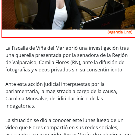
Sostenibilidad
soy
chile
(Agencia Uno)
soy
arica
soy
iquique
La Fiscalía de Viña del Mar abrió una investigación tras
una querella presentada por la senadora de la Región
de Valparaíso, Camila Flores (RN), ante la difusión de
soy
calama
fotografías y videos privados sin su consentimiento.
soy
antofagasta
Ante esta acción judicial interpuestas por la
parlamentaria, la magistrada a cargo de la causa,
soy
copiapó
Carolina Monsalve, decidió dar inicio de las
indagatorias.
soy
valparaíso
La situación se dió a conocer este lunes luego de un
soy
quillota
video que Flores compartió en sus redes sociales,
acusando a su exmarido, Percy Marín, de coludirse con