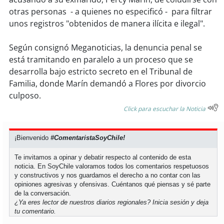
soy
sanantonio
otras personas - a quienes no especificó - para filtrar
unos registros "obtenidos de manera ilícita e ilegal".
soy
chillán
Según consignó Meganoticias, la denuncia penal se
soy
sancarlos
está tramitando en paralelo a un proceso que se
desarrolla bajo estricto secreto en el Tribunal de
soy
talcahuano
Familia, donde Marín demandó a Flores por divorcio
culposo.
soy
concepción
Click para escuchar la Noticia
soy
coronel
¡Bienvenido
#ComentaristaSoyChile!
soy
arauco
Te invitamos a opinar y debatir respecto al contenido de esta
noticia. En SoyChile valoramos todos los comentarios respetuosos
soy
temuco
y constructivos y nos guardamos el derecho a no contar con las
opiniones agresivas y ofensivas. Cuéntanos qué piensas y sé parte
de la conversación.
soy
valdivia
¿Ya eres lector de nuestros diarios regionales?
Inicia sesión
y deja
tu comentario.
soy
osorno