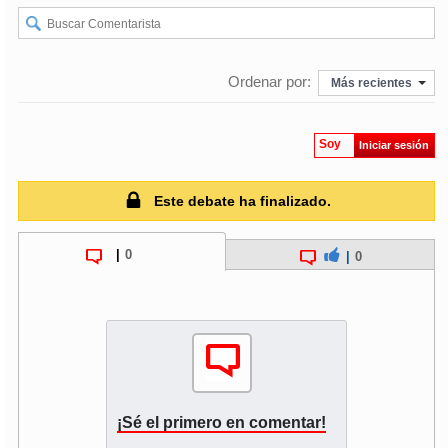
soy
puertomontt
Ordenar por:
Más recientes
soy
chiloé
Soy
Iniciar sesión
Este debate ha finalizado.
|
0
|
0
¡Sé el primero en comentar!