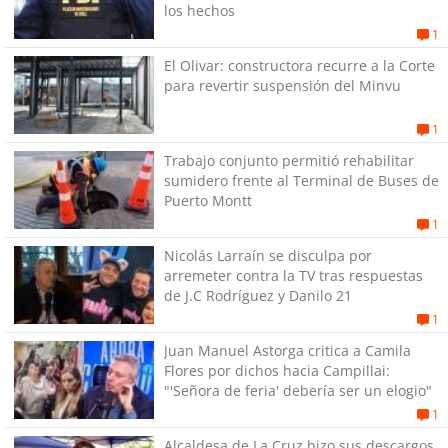
los hechos
1
El Olivar: constructora recurre a la Corte
para revertir suspensión del Minvu
1
Trabajo conjunto permitió rehabilitar
sumidero frente al Terminal de Buses de
Puerto Montt
1
Nicolás Larraín se disculpa por
arremeter contra la TV tras respuestas
de J.C Rodríguez y Danilo 21
1
Juan Manuel Astorga critica a Camila
Flores por dichos hacia Campillai:
"'Señora de feria' debería ser un elogio"
1
Alcaldesa de La Cruz hizo sus descargos