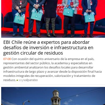
EBI Chile reúne a expertos para abordar
desafíos de inversión e infraestructura en
gestión circular de residuos
07-08
Con ocasión del quinto aniversario de la empresa en el país,
representantes del sector público, la academia y especialistas en
gestión ambiental analizaron los desafíos locales para desarrollar
infraestructura de largo plazo y avanzar desde la disposición final hacia
modelos integrales de recuperación, valorización y tratamiento de
residuos.
soy
valparaiso