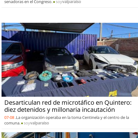
senadoras en el Congreso.
soy
valparaiso
Desarticulan red de microtáfico en Quintero:
diez detenidos y millonaria incautación
07-08
.La organización operaba en la toma Centinela y el centro de la
comuna.
soy
valparaiso