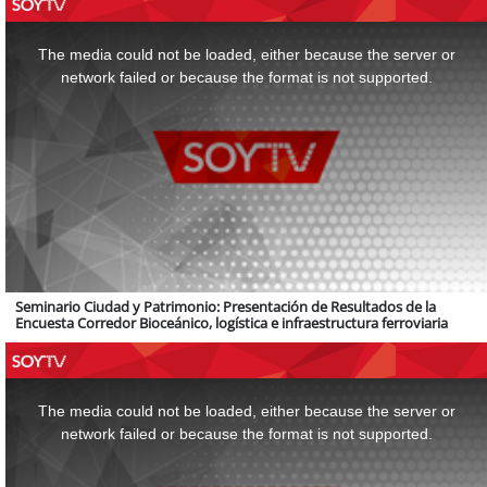
This
is
a
The media could not be loaded, either because the server or
modal
window.
network failed or because the format is not supported.
Seminario Ciudad y Patrimonio: Presentación de Resultados de la
Encuesta Corredor Bioceánico, logística e infraestructura ferroviaria
This
is
a
The media could not be loaded, either because the server or
modal
window.
network failed or because the format is not supported.