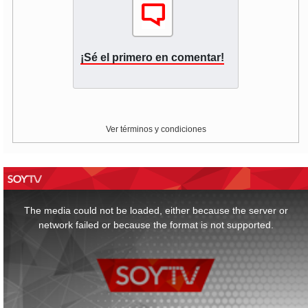
¡Sé el primero en comentar!
Ver términos y condiciones
This
is
a
The media could not be loaded, either because the server or
modal
window.
network failed or because the format is not supported.