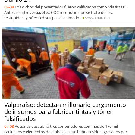
07-08
Los dichos del presentador fueron calificados como “clasistas”.
Ante la controversia, el ex CQC reconoció que se trató de una
“estupidez” y ofreció disculpas al animador.
soy
valparaiso
Valparaíso: detectan millonario cargamento
de insumos para fabricar tintas y tóner
falsificados
07-08
Aduanas descubrió tres contenedores con más de 170 mil
cartuchos y elementos de embalaje, que habrían sido ingresados por