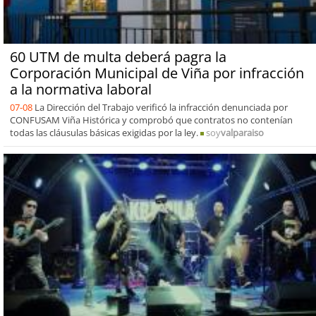
60 UTM de multa deberá pagra la
Corporación Municipal de Viña por infracción
a la normativa laboral
07-08
La Dirección del Trabajo verificó la infracción denunciada por
CONFUSAM Viña Histórica y comprobó que contratos no contenían
todas las cláusulas básicas exigidas por la ley.
soy
valparaiso