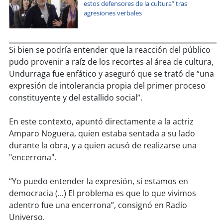
soy
sanantonio
estos defensores de la cultura” tras
agresiones verbales
soy
chillán
Si bien se podría entender que la reacción del público
soy
sancarlos
pudo provenir a raíz de los recortes al área de cultura,
Undurraga fue enfático y aseguró que se trató de “una
soy
talcahuano
expresión de intolerancia propia del primer proceso
constituyente y del estallido social”.
soy
concepción
En este contexto, apuntó directamente a la actriz
soy
coronel
Amparo Noguera, quien estaba sentada a su lado
durante la obra, y a quien acusó de realizarse una
soy
arauco
"encerrona".
soy
temuco
“Yo puedo entender la expresión, si estamos en
democracia (...) El problema es que lo que vivimos
soy
valdivia
adentro fue una encerrona”, consignó en Radio
Universo.
soy
osorno