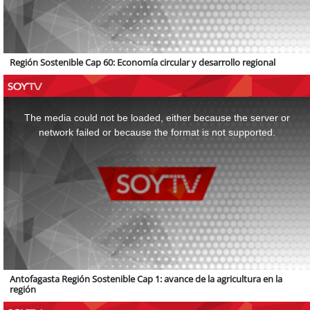
Región Sostenible Cap 60: Economía circular y desarrollo regional
This
is
a
The media could not be loaded, either because the server or
modal
window.
network failed or because the format is not supported.
Antofagasta Región Sostenible Cap 1: avance de la agricultura en la
región