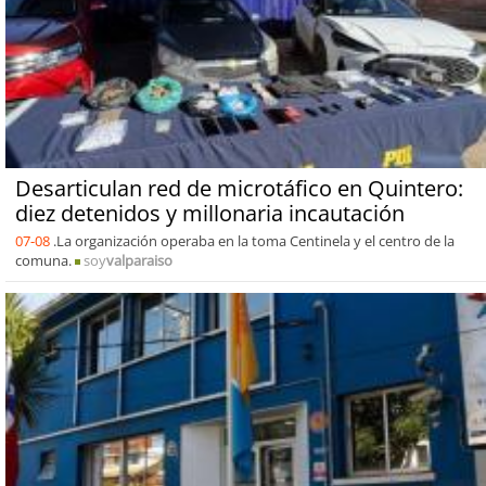
Desarticulan red de microtáfico en Quintero:
diez detenidos y millonaria incautación
07-08
.La organización operaba en la toma Centinela y el centro de la
comuna.
soy
valparaiso