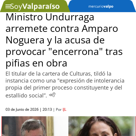
Ministro Undurraga
arremete contra Amparo
SOYTV
Noguera y la acusa de
provocar "encerrona" tras
Podcast
pifias en obra
Actualidad
El titular de la cartera de Culturas, tildó la
instancia como una "expresión de intolerancia
Entretención
propia del primer proceso constituyente y del
estallido social”.
Economía
Deportes
03 de Junio de 2026 | 20:13
| Por
IJL
Tecnología