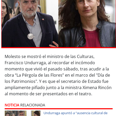
Sostenibilidad
soy
chile
soy
arica
soy
iquique
soy
calama
Molesto se mostró el ministro de las Culturas,
Francisco Undurraga, al recordar el incómodo
soy
antofagasta
momento que vivió el pasado sábado, tras acudir a la
obra “La Pérgola de las Flores” en el marco del "Día de
soy
copiapó
los Patrimonios". Y es que el secretario de Estado fue
ampliamente pifiado junto a la ministra Ximena Rincón
soy
valparaíso
al momento de ser presentados en el teatro.
soy
quillota
NOTICIA
RELACIONADA
Undurraga apuntó a “ausencia cultural de