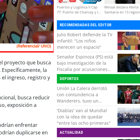
Puertos y Logística II Cap
Minsal declara Alerta
77: Puerto de Chancay y la
Sanitaria en 13 regio
competitividad de Chile
por virus hanta
RECOMENDADAS DEL EDITOR
Julio Robert defiende la TV
infantil: "Los niños
(Referencial/ UNO)
merecen un espacio"
Senador Espinoza (PS) está
del proyecto que busca
bajo investigación de la
Fiscalía por acusaciones
 Específicamente, la
cruzadas de agresión con
 el ingreso, registro y
DEPORTES
su pareja
Unión La Calera derrotó
con contundencia a
cional, busca reducir
Wanderers, tuvo un
oso, exposición a
respiro y clasificó en Copa
'Diablas' van al Mundial
Chile
con la idea de quedar
"entre las ocho primeras"
odrían enfrentar
odrían duplicarse en
ACTUALIDAD