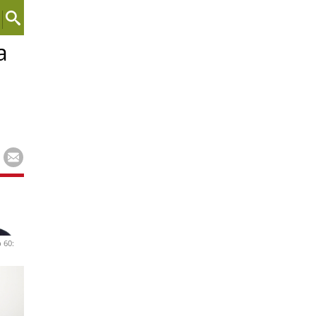
a
 60: