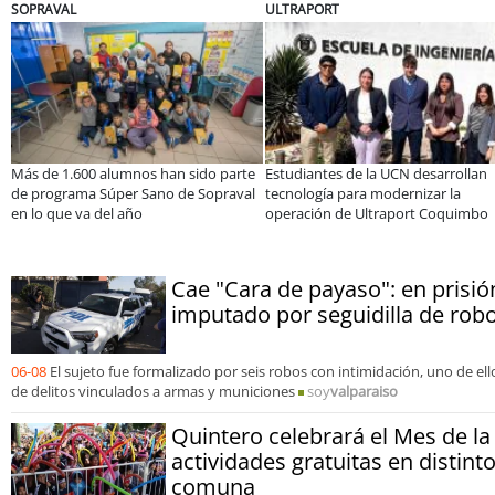
ULTRAPORT
BANCO DE CHILE
parte
Estudiantes de la UCN desarrollan
Educación y colaboración públ
raval
tecnología para modernizar la
privada se toman La Araucanía
operación de Ultraport Coquimbo
encuentro reunió a líderes par
abordar las brechas y oportu
Cae "Cara de payaso": en prisi
imputado por seguidilla de ro
06-08
El sujeto fue formalizado por seis robos con intimidación, uno de e
de delitos vinculados a armas y municiones
soy
valparaiso
Quintero celebrará el Mes de la
actividades gratuitas en distint
comuna