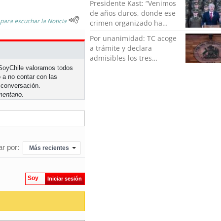
Presidente Kast: “Venimos
de años duros, donde ese
 para escuchar la Noticia
crimen organizado ha
ocupado un lugar que no
Por unanimidad: TC acoge
le corresponde”
a trámite y declara
admisibles los tres
requerimientos de la
n SoyChile valoramos todos
oposición contra la
 a no contar con las
 conversación.
megarreforma
entario.
r por:
Más recientes
Soy
Iniciar sesión