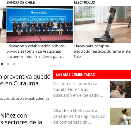
ELECTROLUX
MUTUAL
ico-
Claves para comprar
A dos años de la Ley Karin:
:
electrodomésticos durante el Black
especialistas afirman que el 
a
Sale
consolidar un cambio cultura
nidades
organizaciones
LAS MÁS COMENTADAS
ón preventiva quedó
bos en Curauma
Feriantes responden a
Camila Flores tras
discusión en el Senado:
llos con abuso sexual, además
“Ser mujer de feria es un
orgullo”
Alcaldesa Nieto contra
 Niñez con
senadores tras aprobación
os sectores de la
de compensación
municipal: "Gobierno