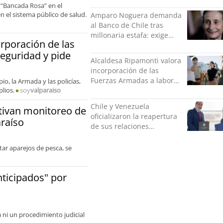
 “Bancada Rosa” en el
Verde
n el sistema público de salud.
Amparo Noguera demanda
al Banco de Chile tras
millonaria estafa: exige
rporación de las
más de $528 millones
eguridad y pide
Alcaldesa Ripamonti valora
incorporación de las
Fuerzas Armadas a labores
io, la Armada y las policías,
lios.
soy
valparaiso
de seguridad y pide
“responsabilidad política”
Chile y Venezuela
tivan monitoreo de
oficializaron la reapertura
araíso
de sus relaciones
consulares
tar aparejos de pesca, se
nticipados" por
ni un procedimiento judicial