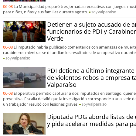
06-08
La Municipalidad preparó tres jornadas recreativas con juegos, mús
para niños, niñas y sus familias durante agosto.
soy
valparaiso
Detienen a sujeto acusado de 
funcionarios de PDI y Carabine
Verde
06-08
El imputado habría publicado comentarios con amenazas de muerte 
carabineros mientras se difundían los resultados de un operativo durante
soy
valparaiso
PDI detiene a último integrant
de violentos robos a empresa t
Valparaíso
06-08
El operativo permitió capturar a dos imputados en Santiago, quien
preventiva. Fiscalía detalló que la investigación corresponde a una serie 
un trabajador resultó con lesiones graves.
soy
valparaiso
Diputada PDG aborda listas de 
y pide acelerar medidas para p