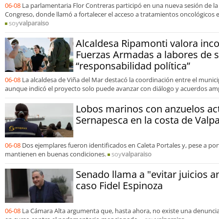
06-08
La parlamentaria Flor Contreras participó en una nueva sesión de la
Congreso, donde llamó a fortalecer el acceso a tratamientos oncológicos e
soy
valparaiso
Alcaldesa Ripamonti valora inco
Fuerzas Armadas a labores de s
“responsabilidad política”
06-08
La alcaldesa de Viña del Mar destacó la coordinación entre el municip
aunque indicó el proyecto solo puede avanzar con diálogo y acuerdos amp
Lobos marinos con anzuelos ac
Sernapesca en la costa de Valp
06-08
Dos ejemplares fueron identificados en Caleta Portales y, pese a por
mantienen en buenas condiciones.
soy
valparaiso
Senado llama a "evitar juicios a
caso Fidel Espinoza
06-08
La Cámara Alta argumenta que, hasta ahora, no existe una denuncia 