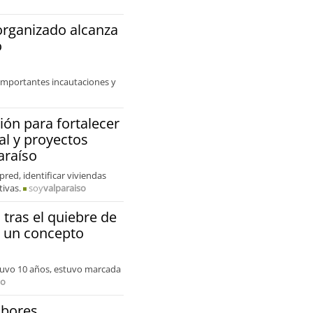
organizado alcanza
o
importantes incautaciones y
ión para fortalecer
al y proyectos
araíso
red, identificar viviendas
tivas.
soy
valparaiso
 tras el quiebre de
a un concepto
stuvo 10 años, estuvo marcada
so
abores