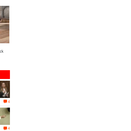
SOPRAVAL
ELECTROLUX
Últimos días para postular al Fondo
¿Qué buscan hoy las famili
desafío es
Vecino Sopraval de Educación
tecnología para el hogar?
l en las
4
4