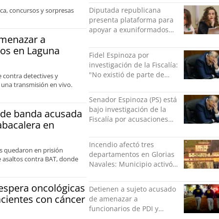
indolente"
Diputada republicana
ica, concursos y sorpresas
presenta plataforma para
apoyar a exuniformados
amenazar a
condenados tras estallido
ros en Laguna
social
Fidel Espinoza por
investigación de la Fiscalía:
"No existió de parte de
contra detectives y
nadie ningún acto de
 una transmisión en vivo.
violencia física ni verbal"
Senador Espinoza (PS) está
bajo investigación de la
e de banda acusada
Fiscalía por acusaciones
abacalera en
cruzadas de agresión con
su pareja
Incendio afectó tres
es quedaron en prisión
departamentos en Glorias
de asaltos contra BAT, donde
Navales: Municipio activó
apoyo para familias
damnificadas
espera oncológicas
Detienen a sujeto acusado
acientes con cáncer
de amenazar a
funcionarios de PDI y
Carabineros en Laguna