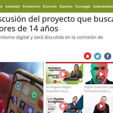
st
Actualidad
Entretención
Economía
Deportes
Tecnología
Sostenibilidad
iscusión del proyecto que busc
nores de 14 años
ntorno digital y será discutida en la comisión de
Antofagasta Región
Región Sostenible Cap
Sostenible Cap.2:
Economía circular y
Educación ambiental y
desarrollo regional
formación de capacidades
técnicas