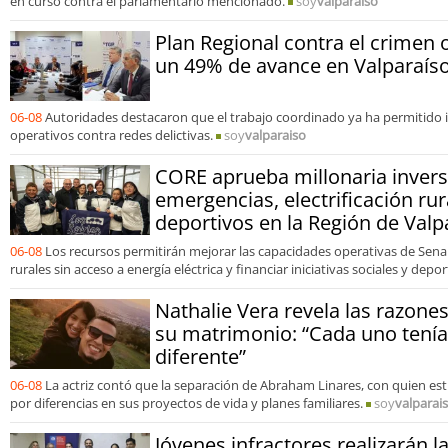
en curso contra el parlamentario mencionado.
soy
valparaiso
Plan Regional contra el crimen 
un 49% de avance en Valparaís
06-08
Autoridades destacaron que el trabajo coordinado ya ha permitido 
operativos contra redes delictivas.
soy
valparaiso
CORE aprueba millonaria invers
emergencias, electrificación rur
deportivos en la Región de Valp
06-08
Los recursos permitirán mejorar las capacidades operativas de Senap
rurales sin acceso a energía eléctrica y financiar iniciativas sociales y depor
Nathalie Vera revela las razones
su matrimonio: “Cada uno tení
diferente”
06-08
La actriz contó que la separación de Abraham Linares, con quien e
por diferencias en sus proyectos de vida y planes familiares.
soy
valparai
Jóvenes infractores realizarán l