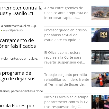
todo se consigue por pena
es una forma de quitar
 arremeter contra la
Alerta entre gremios de
dignidad"
guez y Danilo 21
Codelco ante propuesta de
incorporar capitales
privados
 la controversia, el ex CQC
Profesor quedó en prisión
soy
valparaiso
por abuso sexual de
o cargamento de
estudiante en Iquique:
grabó los hechos
óner falsificados
El Olivar: constructora
recurre a la Corte para
 y elementos de embalaje,
revertir suspensión del
Minvu
án programa de
Trabajo conjunto permitió
sgo de dejar sus
rehabilitar sumidero frente
al Terminal de Buses de
Puerto Montt
 18 años, pertenecientes a doce
Nicolás Larraín se disculpa
por arremeter contra la TV
amila Flores por
tras respuestas de J.C