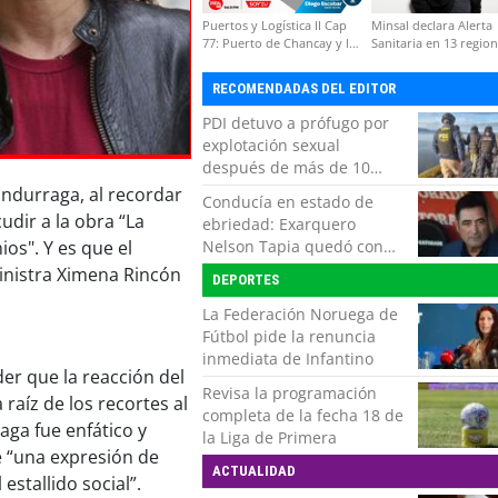
Puertos y Logística II Cap
Minsal declara Alerta
77: Puerto de Chancay y la
Sanitaria en 13 regio
competitividad de Chile
por virus hanta
RECOMENDADAS DEL EDITOR
PDI detuvo a prófugo por
explotación sexual
después de más de 10
horas de navegación en la
Undurraga, al recordar
Conducía en estado de
zona austral
dir a la obra “La
ebriedad: Exarquero
Nelson Tapia quedó con
ios". Y es que el
lesiones graves tras
ministra Ximena Rincón
DEPORTES
accidente vehicular
La Federación Noruega de
Fútbol pide la renuncia
inmediata de Infantino
der que la reacción del
Revisa la programación
raíz de los recortes al
completa de la fecha 18 de
aga fue enfático y
la Liga de Primera
e “una expresión de
ACTUALIDAD
estallido social”.