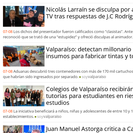
Nicolás Larraín se disculpa por
TV tras respuestas de J.C Rodrí
07-08
Los dichos del presentador fueron calificados como “clasistas”. Ante
reconoció que se trató de una “estupidez” y ofreció disculpas al animador.
Valparaíso: detectan millonari
insumos para fabricar tintas y t
07-08
Aduanas descubrió tres contenedores con más de 170 mil cartuchos
que habrían sido ingresados por separado.
soy
valparaiso
Colegios de Valparaíso recibir
tutorías para estudiantes en rie
estudios
07-08
La iniciativa beneficiará a niños, niñas y adolescentes de entre 10 y
establecimientos.
soy
valparaiso
Juan Manuel Astorga critica a C