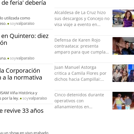
 de feria' debería
Rodríguez y Danilo 21
Alcaldesa de La Cruz hizo
ido utilizada como
sus descargos y Concejo no
eso.
soy
valparaiso
visa viaje a evento en
México: comparó
 en Quintero: diez
grabación con abuso
Defensa de Karen Rojo
ión
sexual infantil
contraataca: presenta
amparo para que cumpla
el resto de su pena en
una.
soy
valparaiso
libertad
Juan Manuel Astorga
la Corporación
critica a Camila Flores por
n a la normativa
dichos hacia Campillai:
"'Señora de feria' debería
ser un elogio"
USAM Viña Histórica y
Cinco detenidos durante
por la ley.
soy
valparaiso
operativos con
allanamientos en
 revive 33 años
Valparaíso
ina un show en vivo grabado