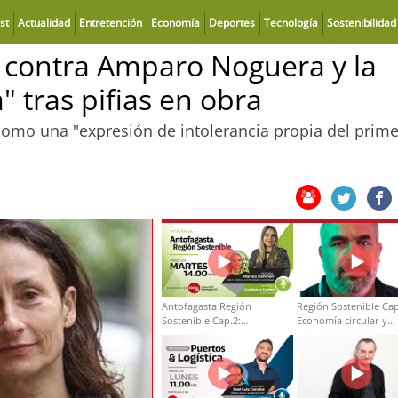
st
Actualidad
Entretención
Economía
Deportes
Tecnología
Sostenibilidad
 contra Amparo Noguera y la
 tras pifias en obra
ia como una "expresión de intolerancia propia del prime
Antofagasta Región
Región Sostenible Cap
Sostenible Cap.2:
Economía circular y
Educación ambiental y
desarrollo regional
formación de capacidades
técnicas