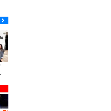
BANCO DE CHILE
ELECTROLUX
n
Educación y colaboración público-
Claves para comprar
privada se toman La Araucanía:
electrodomésticos durante el B
o
encuentro reunió a líderes para
Sale
abordar las brechas y oportunidades