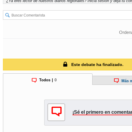
¿Ya eres lector de nuestros diarios regionales?
Inicia sesión
y deja tu com
Ordena
Este debate ha finalizado.
Todos
|
0
Más m
¡Sé el primero en comentar