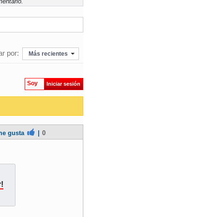
entario.
r por:
Más recientes
Soy
Iniciar sesión
e gusta
|
0
!