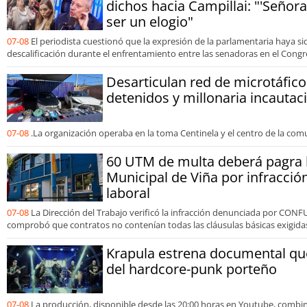
dichos hacia Campillai: "'Señora
ser un elogio"
07-08
El periodista cuestionó que la expresión de la parlamentaria haya s
descalificación durante el enfrentamiento entre las senadoras en el Congr
Desarticulan red de microtáfico
detenidos y millonaria incautac
07-08
.La organización operaba en la toma Centinela y el centro de la com
60 UTM de multa deberá pagra 
Municipal de Viña por infracció
laboral
07-08
La Dirección del Trabajo verificó la infracción denunciada por CONF
comprobó que contratos no contenían todas las cláusulas básicas exigidas 
Krapula estrena documental que
del hardcore-punk porteño
07-08
La producción, disponible desde las 20:00 horas en Youtube, comb