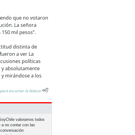
iendo que no votaron
ución. La señora
 150 mil pesos”.
titud distinta de
fueron a ver La
scusiones políticas
al y absolutamente
e y mirándose a los
 para escuchar la Noticia
n SoyChile valoramos todos
 a no contar con las
 conversación.