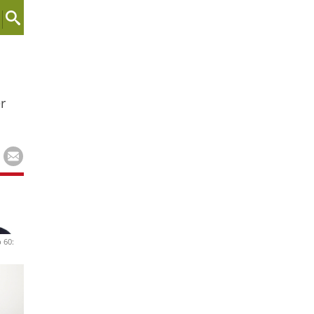
r
 60: