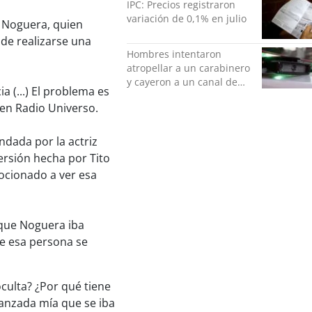
IPC: Precios registraron
variación de 0,1% en julio
o Noguera, quien
 de realizarse una
Hombres intentaron
atropellar a un carabinero
y cayeron a un canal de
 (...) El problema es
regadío en Peñalolén
 en Radio Universo.
ndada por la actriz
rsión hecha por Tito
ocionado a ver esa
que Noguera iba
e esa persona se
culta? ¿Por qué tiene
avanzada mía que se iba