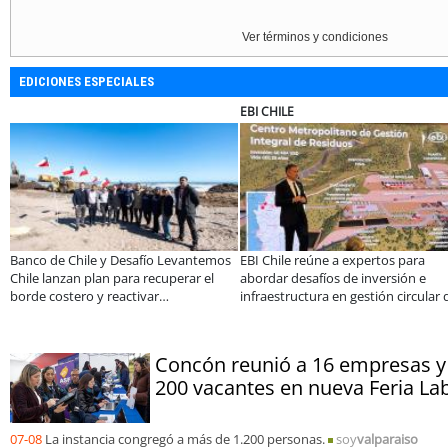
Ver términos y condiciones
EDICIONES ESPECIALES
EBI CHILE
Banco de Chile y Desafío Levantemos
EBI Chile reúne a expertos para
Chile lanzan plan para recuperar el
abordar desafíos de inversión e
borde costero y reactivar
infraestructura en gestión circular 
emprendimientos en la Región de
residuos
Coquimbo
Concón reunió a 16 empresas y
200 vacantes en nueva Feria La
07-08
La instancia congregó a más de 1.200 personas.
soy
valparaiso