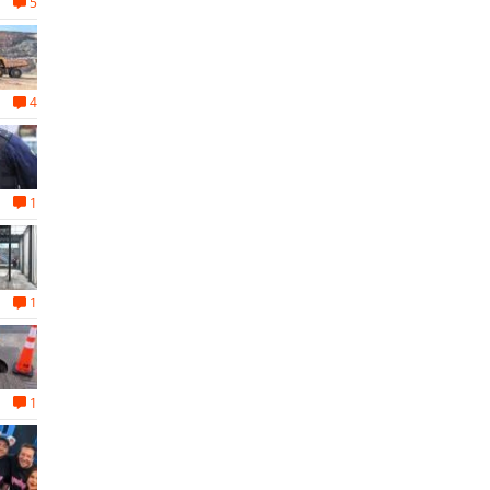
5
4
1
1
1